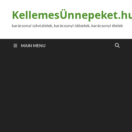
KellemesÜnnepeket.h
karácsonyi üdvözletek, karácsonyi idézetek, karácsonyi ételek
MAIN MENU