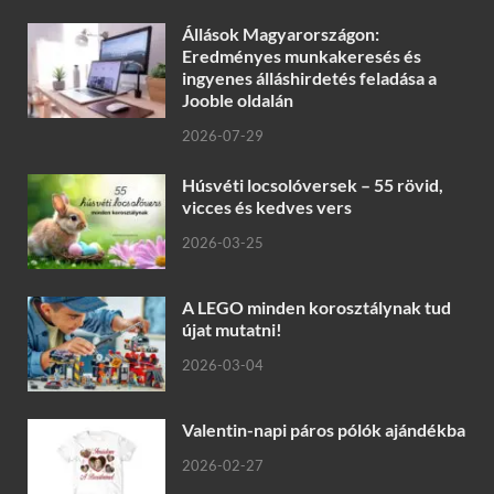
Állások Magyarországon:
Eredményes munkakeresés és
ingyenes álláshirdetés feladása a
Jooble oldalán
2026-07-29
Húsvéti locsolóversek – 55 rövid,
vicces és kedves vers
2026-03-25
A LEGO minden korosztálynak tud
újat mutatni!
2026-03-04
Valentin-napi páros pólók ajándékba
2026-02-27