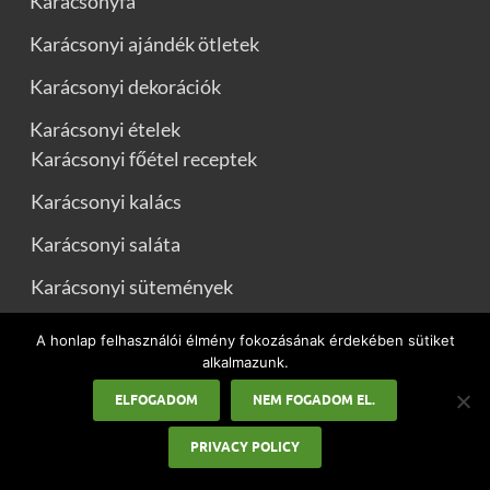
Karácsonyfa
Karácsonyi ajándék ötletek
Karácsonyi dekorációk
Karácsonyi ételek
Karácsonyi főétel receptek
Karácsonyi kalács
Karácsonyi saláta
Karácsonyi sütemények
Karácsonyi idézetek
A honlap felhasználói élmény fokozásának érdekében sütiket
alkalmazunk.
Karácsonyi üdvözletek
ELFOGADOM
NEM FOGADOM EL.
Karácsonyi versek
PRIVACY POLICY
Mikulás