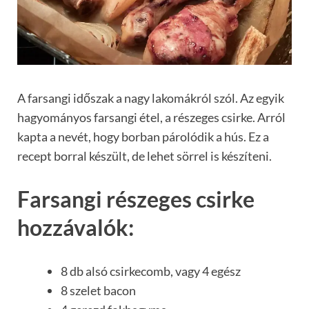
A farsangi időszak a nagy lakomákról szól. Az egyik
hagyományos farsangi étel, a részeges csirke. Arról
kapta a nevét, hogy borban párolódik a hús. Ez a
recept borral készült, de lehet sörrel is készíteni.
Farsangi részeges csirke
hozzávalók:
8 db alsó csirkecomb, vagy 4 egész
8 szelet bacon