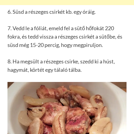
6. Süsd a részeges csirkét kb. egy óráig.
7. Vedd le a fóliát, emeld fel a sütő hőfokát 220
fokra, és tedd vissza a részeges csirkét a sütőbe, és
süsd még 15-20 percig, hogy megpiruljon.
8. Ha megsült a részeges csirke, szedd ki a húst,
hagymát, körtét egy tálaló tálba.