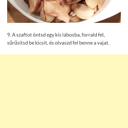
9. A szaftot öntsd egy kis lábosba, forrald fel,
sűrűsítsd be kicsit, és olvaszd fel benne a vajat.