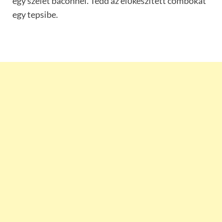
egy szelet baconnel. Tedd az előkészített combokat
egy tepsibe.