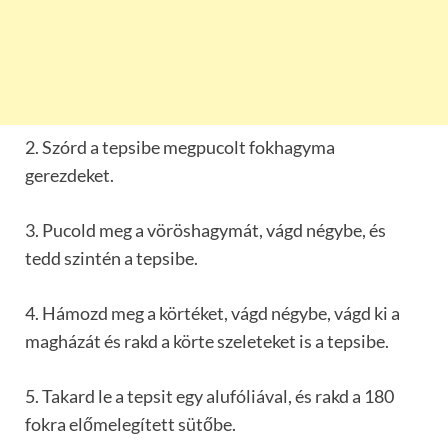
2. Szórd a tepsibe megpucolt fokhagyma
gerezdeket.
3. Pucold meg a vöröshagymát, vágd négybe, és
tedd szintén a tepsibe.
4. Hámozd meg a körtéket, vágd négybe, vágd ki a
magházát és rakd a körte szeleteket is a tepsibe.
5. Takard le a tepsit egy alufóliával, és rakd a 180
fokra előmelegített sütőbe.