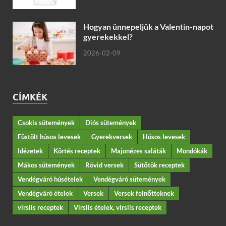
Hogyan ünnepeljük a Valentin-napot
gyerekekkel?
2026-02-09
CÍMKÉK
Csokis sütemények
Diós sütemények
Füstölt húsos levesek
Gyerekversek
Húsos levesek
Idézetek
Körtés receptek
Majonézes saláták
Mondókák
Mákos sütemények
Rövid versek
Sütőtök receptek
Vendégváró húsételek
Vendégváró sütemények
Vendégváró ételek
Versek
Versek felnőtteknek
virslis receptek
Virslis ételek, virslis receptek