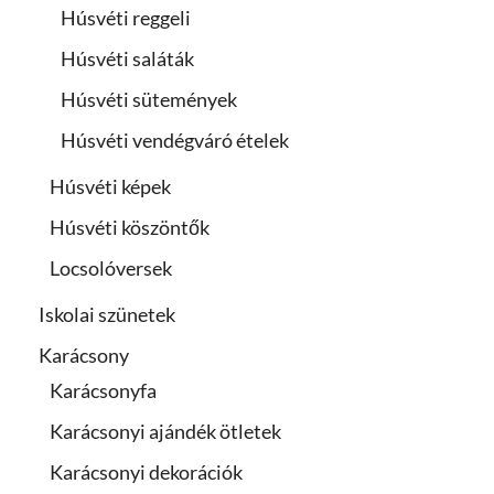
Húsvéti reggeli
Húsvéti saláták
Húsvéti sütemények
Húsvéti vendégváró ételek
Húsvéti képek
Húsvéti köszöntők
Locsolóversek
Iskolai szünetek
Karácsony
Karácsonyfa
Karácsonyi ajándék ötletek
Karácsonyi dekorációk