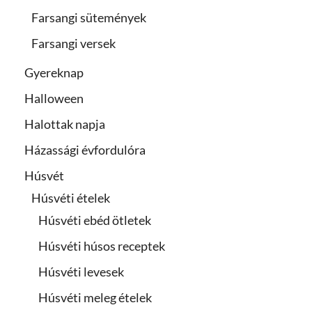
Farsangi sütemények
Farsangi versek
Gyereknap
Halloween
Halottak napja
Házassági évfordulóra
Húsvét
Húsvéti ételek
Húsvéti ebéd ötletek
Húsvéti húsos receptek
Húsvéti levesek
Húsvéti meleg ételek