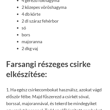
4 gerezd fokhagyma
2 közepes vöröshagyma
4 db körte
2 dl száraz fehérbor
só
bors
majoranna
2 dkg vaj
Farsangi részeges csirke
elkészítése:
1. Ha egész csirkecombokat használsz, azokat vágd
először félbe. Majd fűszerezd a csirkét sóval,
borssal, majorannával, és tekerd be mindegyiket