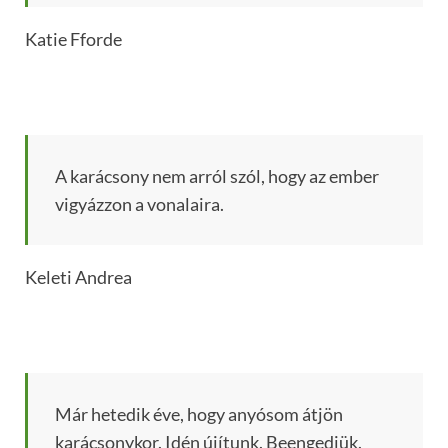
Katie Fforde
A karácsony nem arról szól, hogy az ember
vigyázzon a vonalaira.
Keleti Andrea
Már hetedik éve, hogy anyósom átjön
karácsonykor. Idén újítunk. Beengedjük.