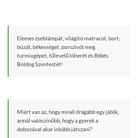
Elemes zseblámpát, világító matracot, bort,
búzát, békességet, porszívót meg
turmixgépet, tűlevelű lóherét és Békés
Boldog Szentestét!
Miért van az, hogy minél drágább egy játék,
annál valószínűbb, hogy a gyerek a
dobozával akar inkább játszani?