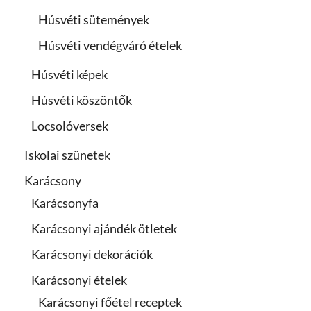
Húsvéti sütemények
Húsvéti vendégváró ételek
Húsvéti képek
Húsvéti köszöntők
Locsolóversek
Iskolai szünetek
Karácsony
Karácsonyfa
Karácsonyi ajándék ötletek
Karácsonyi dekorációk
Karácsonyi ételek
Karácsonyi főétel receptek