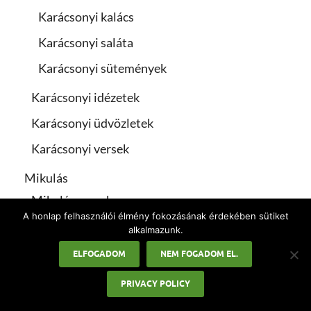
Karácsonyi kalács
Karácsonyi saláta
Karácsonyi sütemények
Karácsonyi idézetek
Karácsonyi üdvözletek
Karácsonyi versek
Mikulás
Mikulás versek
A honlap felhasználói élmény fokozásának érdekében sütiket
Munkaszüneti napok
alkalmazunk.
Nőnap
ELFOGADOM
NEM FOGADOM EL.
Pedagógusnap
PRIVACY POLICY
Pünkösd