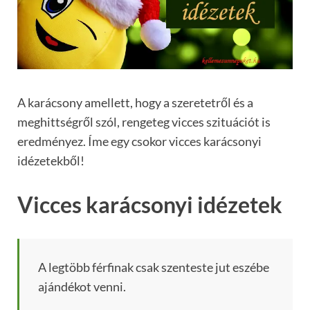
A karácsony amellett, hogy a szeretetről és a
meghittségről szól, rengeteg vicces szituációt is
eredményez. Íme egy csokor vicces karácsonyi
idézetekből!
Vicces karácsonyi idézetek
A legtöbb férfinak csak szenteste jut eszébe
ajándékot venni.