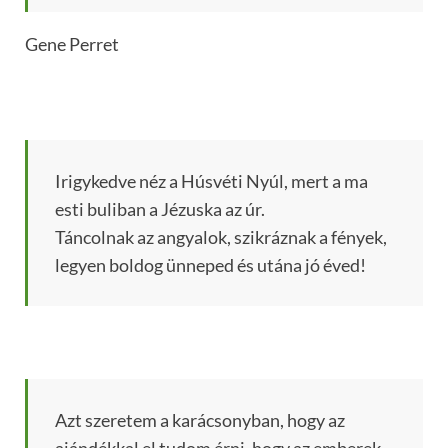
Gene Perret
Irigykedve néz a Húsvéti Nyúl, mert a ma
esti buliban a Jézuska az úr.
Táncolnak az angyalok, szikráznak a fények,
legyen boldog ünneped és utána jó éved!
Azt szeretem a karácsonyban, hogy az
ajándékkal el tudom érni, hogy az emberek