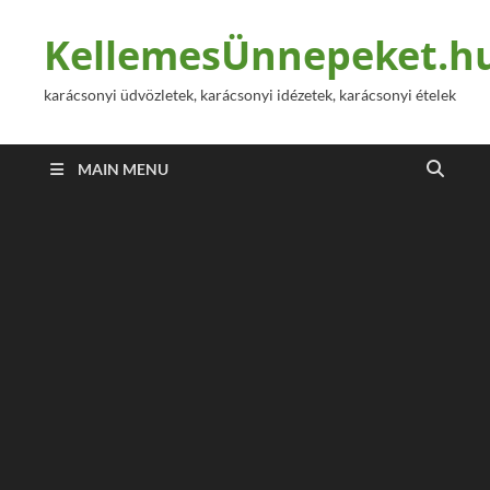
KellemesÜnnepeket.h
karácsonyi üdvözletek, karácsonyi idézetek, karácsonyi ételek
MAIN MENU