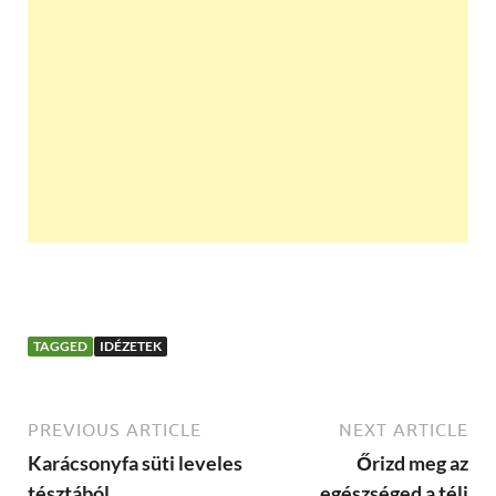
TAGGED
IDÉZETEK
PREVIOUS ARTICLE
NEXT ARTICLE
Karácsonyfa süti leveles
Őrizd meg az
tésztából
egészséged a téli