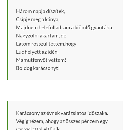
Három napja díszítek,
Csípje meg a kánya,
Majdnem belefulladtam a kiömlő gyantába.
Nagyzolni akartam, de
Látom rosszul tettem,hogy
Luc helyett az idén,
Mamutfenyőt vettem!
Boldog karácsonyt!
Karácsony az évnek varázslatos időszaka.
Végignézem, ahogy az összes pénzem egy
varázslattal eltűnik.