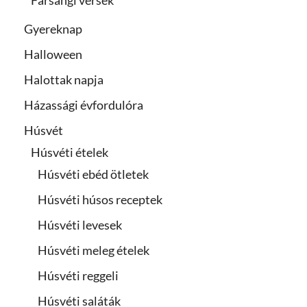
Gyereknap
Halloween
Halottak napja
Házassági évfordulóra
Húsvét
Húsvéti ételek
Húsvéti ebéd ötletek
Húsvéti húsos receptek
Húsvéti levesek
Húsvéti meleg ételek
Húsvéti reggeli
Húsvéti saláták