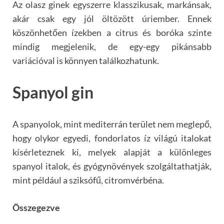
Az olasz ginek egyszerre klasszikusak, markánsak,
akár csak egy jól öltözött úriember. Ennek
köszönhetően ízekben a citrus és boróka szinte
mindig megjelenik, de egy-egy pikánsabb
variációval is könnyen találkozhatunk.
Spanyol gin
A spanyolok, mint mediterrán terület nem meglepő,
hogy olykor egyedi, fondorlatos íz világú italokat
kísérleteznek ki, melyek alapját a különleges
spanyol italok, és gyógynövények szolgáltathatják,
mint például a sziksófű, citromvérbéna.
Összegezve