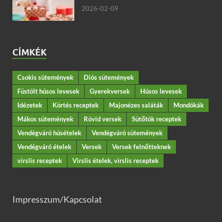
2026-02-09
CÍMKÉK
Csokis sütemények
Diós sütemények
Füstölt húsos levesek
Gyerekversek
Húsos levesek
Idézetek
Körtés receptek
Majonézes saláták
Mondókák
Mákos sütemények
Rövid versek
Sütőtök receptek
Vendégváró húsételek
Vendégváró sütemények
Vendégváró ételek
Versek
Versek felnőtteknek
virslis receptek
Virslis ételek, virslis receptek
Impresszum/Kapcsolat