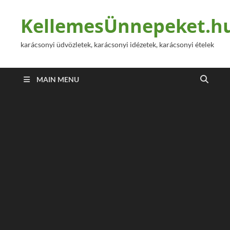
KellemesÜnnepeket.h
karácsonyi üdvözletek, karácsonyi idézetek, karácsonyi ételek
MAIN MENU