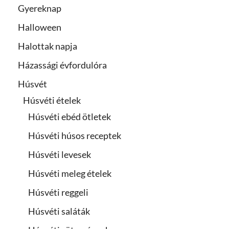
Gyereknap
Halloween
Halottak napja
Házassági évfordulóra
Húsvét
Húsvéti ételek
Húsvéti ebéd ötletek
Húsvéti húsos receptek
Húsvéti levesek
Húsvéti meleg ételek
Húsvéti reggeli
Húsvéti saláták