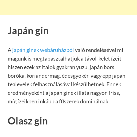
Japán gin
A
japán ginek webáruházból
való rendelésével mi
magunk is megtapasztalhatjuk a távol-kelet ízeit,
hiszen ezek az italok gyakran yuzu, japán bors,
boróka, koriandermag, édesgyökér, vagy épp japán
tealevelek felhasználásával készülhetnek. Ennek
eredményeként a japán ginek illata nagyon friss,
míg ízeikben inkább a fűszerek dominálnak.
Olasz gin