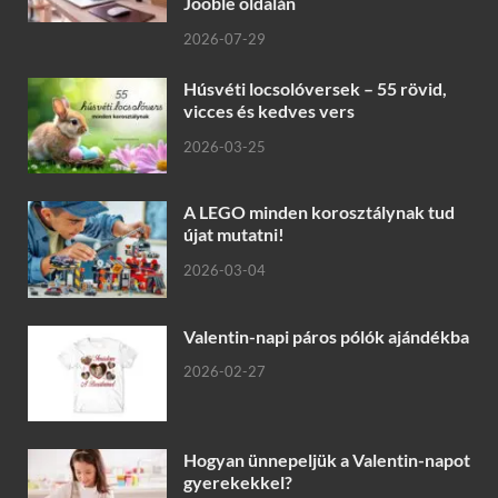
Jooble oldalán
2026-07-29
Húsvéti locsolóversek – 55 rövid,
vicces és kedves vers
2026-03-25
A LEGO minden korosztálynak tud
újat mutatni!
2026-03-04
Valentin-napi páros pólók ajándékba
2026-02-27
Hogyan ünnepeljük a Valentin-napot
gyerekekkel?