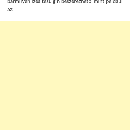
bármilyen ízesítésű gin beszerezhető, mint például
az: