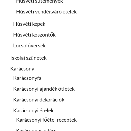
Húsvéti sütemények
Húsvéti vendégváró ételek
Húsvéti képek
Húsvéti köszöntők
Locsolóversek
Iskolai szünetek
Karácsony
Karácsonyfa
Karácsonyi ajándék ötletek
Karácsonyi dekorációk
Karácsonyi ételek
Karácsonyi főétel receptek
Karácsonyi kalács