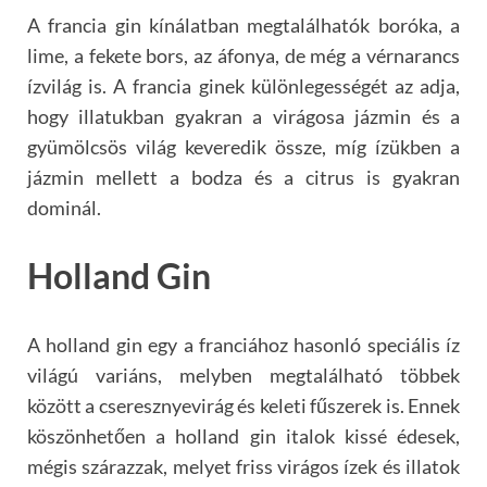
A francia gin kínálatban megtalálhatók boróka, a
lime, a fekete bors, az áfonya, de még a vérnarancs
ízvilág is. A francia ginek különlegességét az adja,
hogy illatukban gyakran a virágosa jázmin és a
gyümölcsös világ keveredik össze, míg ízükben a
jázmin mellett a bodza és a citrus is gyakran
dominál.
Holland Gin
A holland gin egy a franciához hasonló speciális íz
világú variáns, melyben megtalálható többek
között a cseresznyevirág és keleti fűszerek is. Ennek
köszönhetően a holland gin italok kissé édesek,
mégis szárazzak, melyet friss virágos ízek és illatok