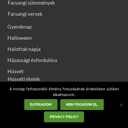
Farsangi sütemények
Farsangi versek
Gyereknap
Halloween
Halottak napja
Házassági évfordulóra
Húsvét
Húsvéti ételek
Húsvéti ebéd ötletek
A honlap felhasználói élmény fokozásának érdekében sütiket
alkalmazunk.
Húsvéti húsos receptek
ELFOGADOM
NEM FOGADOM EL.
Húsvéti levesek
PRIVACY POLICY
Húsvéti meleg ételek