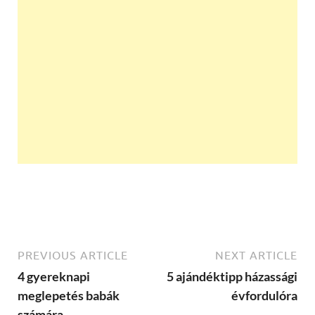
PREVIOUS ARTICLE
NEXT ARTICLE
4 gyereknapi
5 ajándéktipp házassági
meglepetés babák
évfordulóra
számára