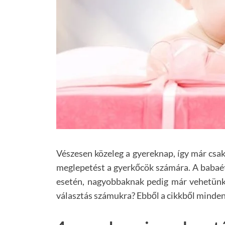
Vészesen közeleg a gyereknap, így már csa
meglepetést a gyerkőcök számára. A babaét
esetén, nagyobbaknak pedig már vehetünk v
választás számukra? Ebből a cikkből minden