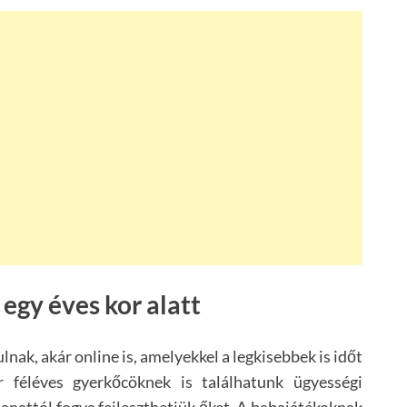
 egy éves kor alatt
ak, akár online is, amelyekkel a legkisebbek is időt
 féléves gyerkőcöknek is találhatunk ügyességi
lanattól fogva fejleszthetjük őket. A babajátékoknak