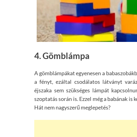
4. Gömblámpa
A gömblámpákat egyenesen a babaszobákba 
a fényt, ezáltal csodálatos látványt var
éjszaka sem szükséges lámpát kapcsolnu
szoptatás során is. Ezzel még a babának is 
Hát nem nagyszerű meglepetés?