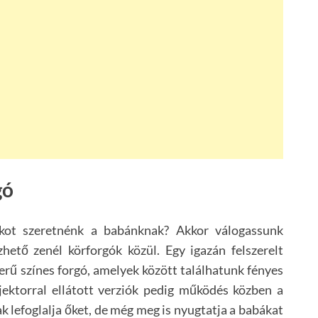
gó
ékot szeretnénk a babánknak? Akkor válogassunk
hető zenél körforgók közül. Egy igazán felszerelt
erű színes forgó, amelyek között találhatunk fényes
jektorral ellátott verziók pedig működés közben a
k lefoglalja őket, de még meg is nyugtatja a babákat