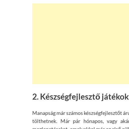
2. Készségfejlesztő játékok
Manapság már számos készségfejlesztőt áruln
tölthetnek. Már pár hónapos, vagy akár
meglepetéseket, amelyekkel már az első pil