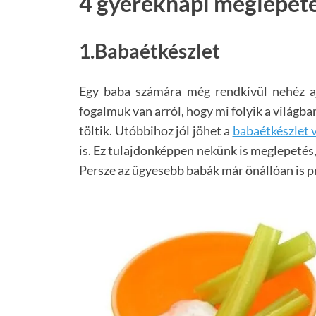
4 gyereknapi meglepet
1.Babaétkészlet
Egy baba számára még rendkívül nehéz a
fogalmuk van arról, hogy mi folyik a világba
töltik. Utóbbihoz jól jöhet a
babaétkészlet 
is. Ez tulajdonképpen nekünk is meglepetés,
Persze az ügyesebb babák már önállóan is 