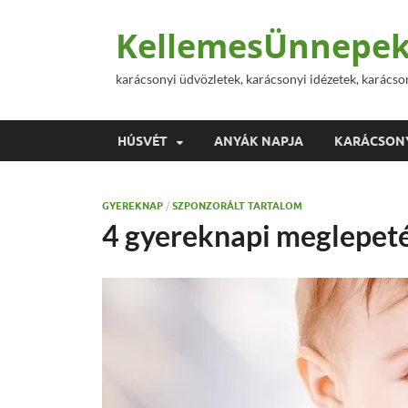
KellemesÜnnepek
karácsonyi üdvözletek, karácsonyi idézetek, karácso
HÚSVÉT
ANYÁK NAPJA
KARÁCSON
GYEREKNAP
/
SZPONZORÁLT TARTALOM
4 gyereknapi meglepet