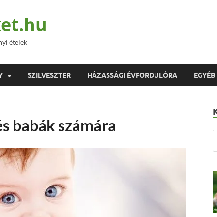
et.hu
nyi ételek
Y
SZILVESZTER
HÁZASSÁGI ÉVFORDULÓRA
EGYÉB
és babák számára