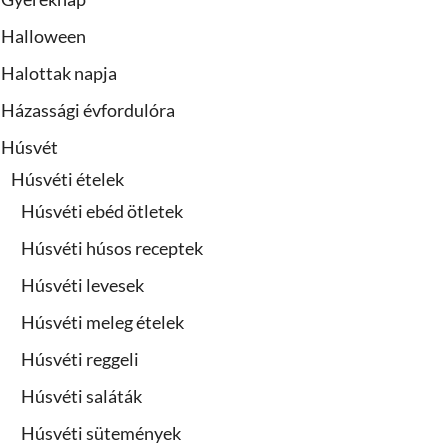
Halloween
Halottak napja
Házassági évfordulóra
Húsvét
Húsvéti ételek
Húsvéti ebéd ötletek
Húsvéti húsos receptek
Húsvéti levesek
Húsvéti meleg ételek
Húsvéti reggeli
Húsvéti saláták
Húsvéti sütemények