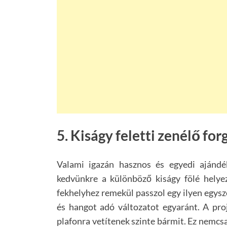
5. Kiságy feletti zenélő for
Valami igazán hasznos és egyedi ajánd
kedvünkre a különböző kiságy fölé helyez
fekhelyhez remekül passzol egy ilyen egysz
és hangot adó változatot egyaránt. A pro
plafonra vetítenek szinte bármit. Ez nemcsa