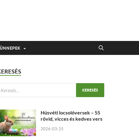
 ÜNNEPEK
KERESÉS
Húsvéti locsolóversek – 55
rövid, vicces és kedves vers
2026-03-25