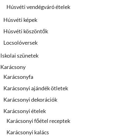
Húsvéti vendégváró ételek
Húsvéti képek
Húsvéti köszöntők
Locsolóversek
Iskolai szünetek
Karácsony
Karácsonyfa
Karácsonyi ajándék ötletek
Karácsonyi dekorációk
Karácsonyi ételek
Karácsonyi főétel receptek
Karácsonyi kalács