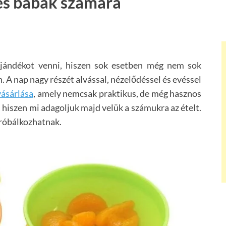
és babák számára
jándékot venni, hiszen sok esetben még nem sok
n. A nap nagy részét alvással, nézelődéssel és evéssel
vásárlása
, amely nemcsak praktikus, de még hasznos
 hiszen mi adagoljuk majd velük a számukra az ételt.
próbálkozhatnak.