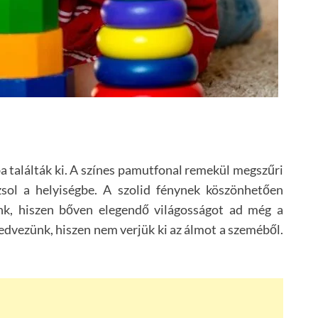
találták ki. A színes pamutfonal remekül megszűri
ázsol a helyiségbe. A szolid fénynek köszönhetően
nk, hiszen bőven elegendő világosságot ad még a
kedvezünk, hiszen nem verjük ki az álmot a szeméből.