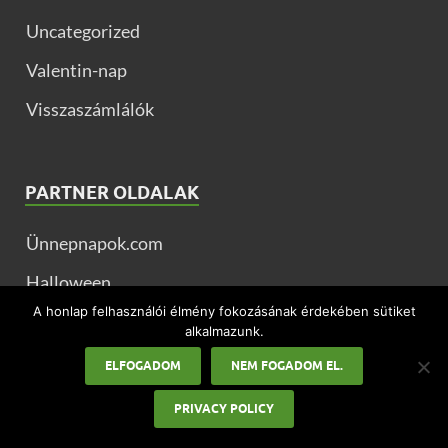
Uncategorized
Valentin-nap
Visszaszámlálók
PARTNER OLDALAK
Ünnepnapok.com
Halloween
A honlap felhasználói élmény fokozásának érdekében sütiket
Valentin nap
alkalmazunk.
Apák napja
ELFOGADOM
NEM FOGADOM EL.
Nőnap
PRIVACY POLICY
Ballagás