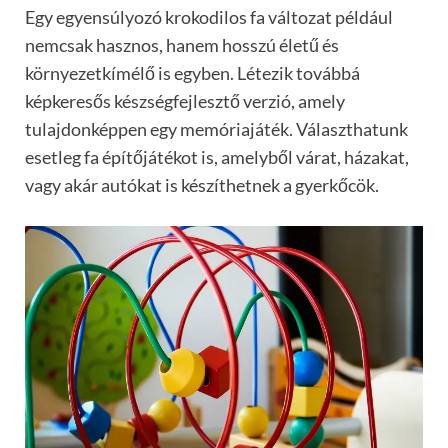
Egy egyensúlyozó krokodilos fa változat például
nemcsak hasznos, hanem hosszú életű és
környezetkímélő is egyben. Létezik továbbá
képkeresős készségfejlesztő verzió, amely
tulajdonképpen egy memóriajáték. Választhatunk
esetleg fa építőjátékot is, amelyből várat, házakat,
vagy akár autókat is készíthetnek a gyerkőcök.