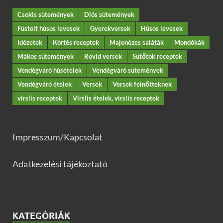
Csokis sütemények
Diós sütemények
Füstölt húsos levesek
Gyerekversek
Húsos levesek
Idézetek
Körtés receptek
Majonézes saláták
Mondókák
Mákos sütemények
Rövid versek
Sütőtök receptek
Vendégváró húsételek
Vendégváró sütemények
Vendégváró ételek
Versek
Versek felnőtteknek
virslis receptek
Virslis ételek, virslis receptek
Impresszum/Kapcsolat
Adatkezelési tájékoztató
KATEGÓRIÁK