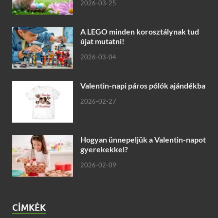
2026-03-25
A LEGO minden korosztálynak tud
újat mutatni!
2026-03-04
Valentin-napi páros pólók ajándékba
2026-02-27
Hogyan ünnepeljük a Valentin-napot
gyerekekkel?
2026-02-09
CÍMKÉK