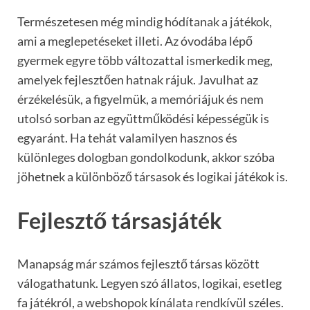
Természetesen még mindig hódítanak a játékok,
ami a meglepetéseket illeti. Az óvodába lépő
gyermek egyre több változattal ismerkedik meg,
amelyek fejlesztően hatnak rájuk. Javulhat az
érzékelésük, a figyelmük, a memóriájuk és nem
utolsó sorban az együttműködési képességük is
egyaránt. Ha tehát valamilyen hasznos és
különleges dologban gondolkodunk, akkor szóba
jöhetnek a különböző társasok és logikai játékok is.
Fejlesztő társasjáték
Manapság már számos fejlesztő társas között
válogathatunk. Legyen szó állatos, logikai, esetleg
fa játékról, a webshopok kínálata rendkívül széles.