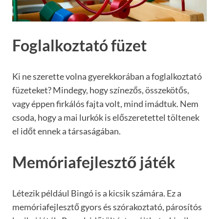
Foglalkoztató füzet
Ki ne szerette volna gyerekkorában a foglalkoztató
füzeteket? Mindegy, hogy színezős, összekötős,
vagy éppen firkálós fajta volt, mind imádtuk. Nem
csoda, hogy a mai lurkók is előszeretettel töltenek
el időt ennek a társaságában.
Memóriafejlesztő játék
Létezik például Bingó is a kicsik számára. Ez a
memóriafejlesztő gyors és szórakoztató, párosítós