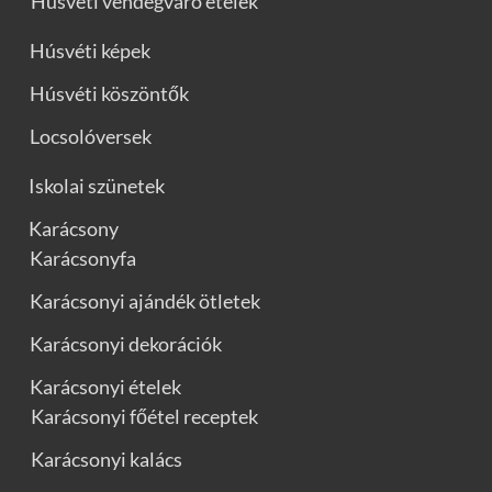
Húsvéti vendégváró ételek
Húsvéti képek
Húsvéti köszöntők
Locsolóversek
Iskolai szünetek
Karácsony
Karácsonyfa
Karácsonyi ajándék ötletek
Karácsonyi dekorációk
Karácsonyi ételek
Karácsonyi főétel receptek
Karácsonyi kalács