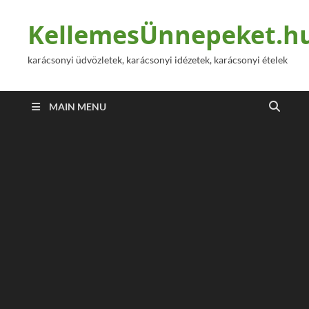
KellemesÜnnepeket.h
karácsonyi üdvözletek, karácsonyi idézetek, karácsonyi ételek
MAIN MENU