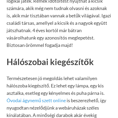
logikai játék. Remek időtöltést nyújthat a kicsik
számára, akik még nem tudnak olvasni és azoknak
is, akik már tisztában vannak a betűk világával. Igazi
családi társas, amellyel a kicsik és a nagyok együtt
játszhatnak. 4 éves kortól már bátran
vásárolhatunk egy azonosítós meglepetést.
Biztosan örömmel fogadja majd!
Hálószobai kiegészítők
Természetesen jó megoldás lehet valamilyen
hálószoba kiegészítő. Ez lehet egy lámpa, egy kis
asztalka, esetleg egy kényelmes és puha párna is.
Óvodai ágynemű szett online
is beszerezhető, így
nyugodtan nézelődjünk a webáruházak széles
kínálatában. A minőségi darabok akár évekig