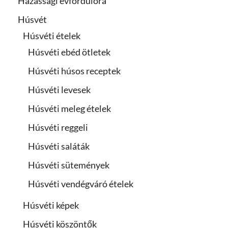
Házassági évfordulóra
Húsvét
Húsvéti ételek
Húsvéti ebéd ötletek
Húsvéti húsos receptek
Húsvéti levesek
Húsvéti meleg ételek
Húsvéti reggeli
Húsvéti saláták
Húsvéti sütemények
Húsvéti vendégváró ételek
Húsvéti képek
Húsvéti köszöntők