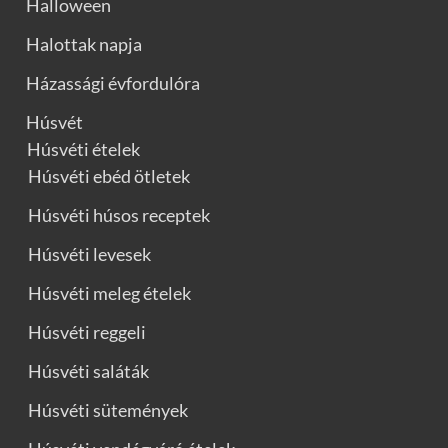
Halloween
Halottak napja
Házassági évfordulóra
Húsvét
Húsvéti ételek
Húsvéti ebéd ötletek
Húsvéti húsos receptek
Húsvéti levesek
Húsvéti meleg ételek
Húsvéti reggeli
Húsvéti saláták
Húsvéti sütemények