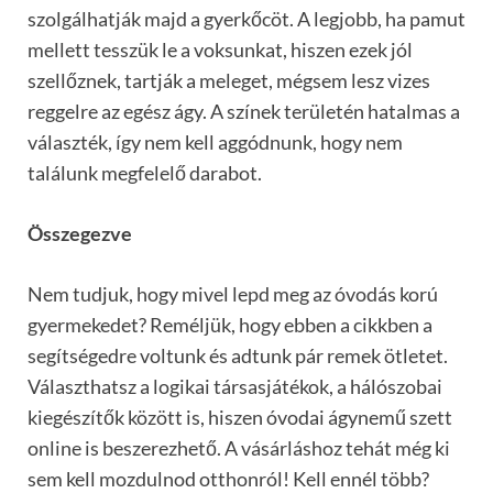
szolgálhatják majd a gyerkőcöt. A legjobb, ha pamut
mellett tesszük le a voksunkat, hiszen ezek jól
szellőznek, tartják a meleget, mégsem lesz vizes
reggelre az egész ágy. A színek területén hatalmas a
választék, így nem kell aggódnunk, hogy nem
találunk megfelelő darabot.
Összegezve
Nem tudjuk, hogy mivel lepd meg az óvodás korú
gyermekedet? Reméljük, hogy ebben a cikkben a
segítségedre voltunk és adtunk pár remek ötletet.
Választhatsz a logikai társasjátékok, a hálószobai
kiegészítők között is, hiszen óvodai ágynemű szett
online is beszerezhető. A vásárláshoz tehát még ki
sem kell mozdulnod otthonról! Kell ennél több?