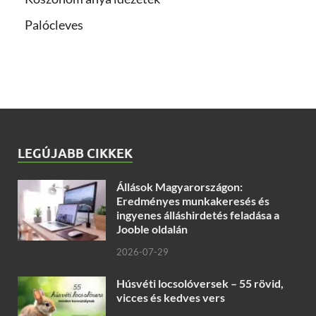
Palócleves
LEGÚJABB CIKKEK
Állások Magyarországon:
Eredményes munkakeresés és
ingyenes álláshirdetés feladása a
Jooble oldalán
2026-07-29
Húsvéti locsolóversek – 55 rövid,
vicces és kedves vers