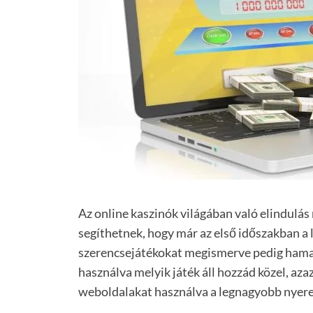
Az online kaszinók világában való elindulás
segíthetnek, hogy már az első időszakban a
szerencsejátékokat megismerve pedig hamar
használva melyik játék áll hozzád közel, azaz
weboldalakat használva a legnagyobb nyer