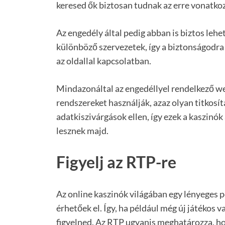
keresed ők biztosan tudnak az erre vonatkoz
Az engedély által pedig abban is biztos lehe
különböző szervezetek, így a biztonságodra
az oldallal kapcsolatban.
Mindazonáltal az engedéllyel rendelkező we
rendszereket használják, azaz olyan titkos
adatkiszivárgások ellen, így ezek a kaszinók
lesznek majd.
Figyelj az RTP-re
Az online kaszinók világában egy lényeges p
érhetőek el. Így, ha például még új játékos v
figyelned. Az RTP ugyanis meghatározza, hog