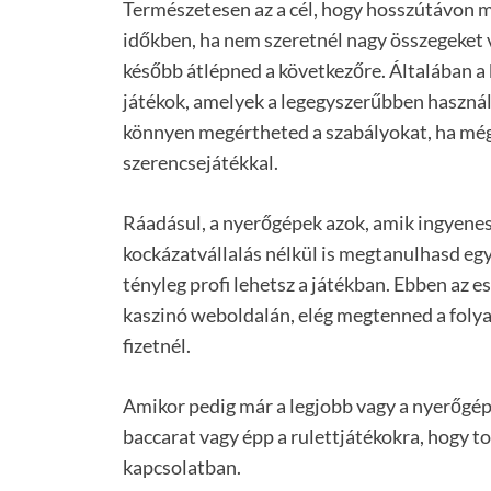
Természetesen az a cél, hogy hosszútávon mi
időkben, ha nem szeretnél nagy összegeket 
később átlépned a következőre. Általában a 
játékok, amelyek a legegyszerűbben használ
könnyen megértheted a szabályokat, ha még
szerencsejátékkal.
Ráadásul, a nyerőgépek azok, amik ingyenes
kockázatvállalás nélkül is megtanulhasd egy 
tényleg profi lehetsz a játékban. Ebben az 
kaszinó weboldalán, elég megtenned a folya
fizetnél.
Amikor pedig már a legjobb vagy a nyerőgép
baccarat vagy épp a rulettjátékokra, hogy 
kapcsolatban.