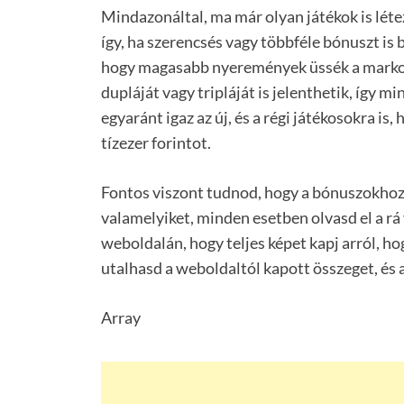
Mindazonáltal, ma már olyan játékok is létez
így, ha szerencsés vagy többféle bónuszt is 
hogy magasabb nyeremények üssék a markoda
dupláját vagy tripláját is jelenthetik, így 
egyaránt igaz az új, és a régi játékosokra is
tízezer forintot.
Fontos viszont tudnod, hogy a bónuszokhoz f
valamelyiket, minden esetben olvasd el a rá
weboldalán, hogy teljes képet kapj arról, ho
utalhasd a weboldaltól kapott összeget, és
Array