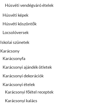
Húsvéti vendégváró ételek
Húsvéti képek
Húsvéti köszöntők
Locsolóversek
Iskolai szünetek
Karácsony
Karácsonyfa
Karácsonyi ajándék ötletek
Karácsonyi dekorációk
Karácsonyi ételek
Karácsonyi főétel receptek
Karácsonyi kalács