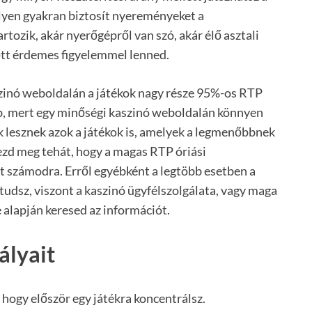
ilyen gyakran biztosít nyereményeket a
tozik, akár nyerőgépről van szó, akár élő asztali
lőtt érdemes figyelemmel lenned.
aszinó weboldalán a játékok nagy része 95%-os RTP
ább, mert egy minőségi kaszinó weboldalán könnyen
k lesznek azok a játékok is, amelyek a legmenőbbnek
ezd meg tehát, hogy a magas RTP óriási
t számodra. Erről egyébként a legtöbb esetben a
 tudsz, viszont a kaszinó ügyfélszolgálata, vagy maga
e alapján keresed az információt.
ályait
 hogy először egy játékra koncentrálsz.