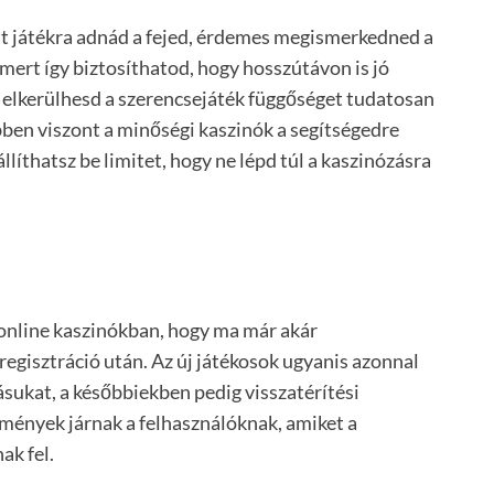
t játékra adnád a fejed, érdemes megismerkedned a
 mert így biztosíthatod, hogy hosszútávon is jó
 elkerülhesd a szerencsejáték függőséget tudatosan
bben viszont a minőségi kaszinók a segítségedre
állíthatsz be limitet, hogy ne lépd túl a kaszinózásra
 online kaszinókban, hogy ma már akár
egisztráció után. Az új játékosok ugyanis azonnal
sukat, a későbbiekben pedig visszatérítési
zmények járnak a felhasználóknak, amiket a
ak fel.