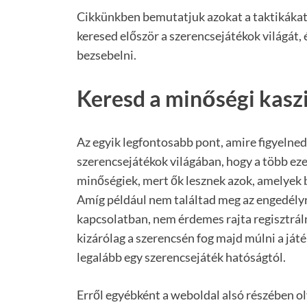
Cikkünkben bemutatjuk azokat a taktikákat
keresed először a szerencsejátékok világát,
bezsebelni.
Keresd a minőségi kasz
Az egyik legfontosabb pont, amire figyelned 
szerencsejátékok világában, hogy a több ez
minőségiek, mert ők lesznek azok, amelyek b
Amíg például nem találtad meg az engedély
kapcsolatban, nem érdemes rajta regisztrál
kizárólag a szerencsén fog majd múlni a ját
legalább egy szerencsejáték hatóságtól.
Erről egyébként a weboldal alsó részében ol