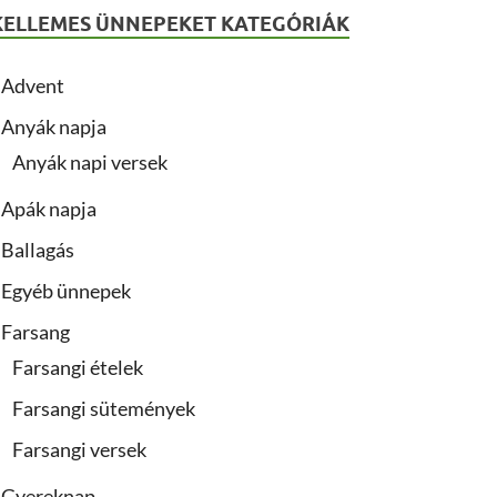
KELLEMES ÜNNEPEKET KATEGÓRIÁK
Advent
Anyák napja
Anyák napi versek
Apák napja
Ballagás
Egyéb ünnepek
Farsang
Farsangi ételek
Farsangi sütemények
Farsangi versek
Gyereknap