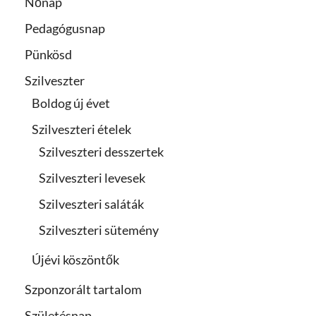
Nőnap
Pedagógusnap
Pünkösd
Szilveszter
Boldog új évet
Szilveszteri ételek
Szilveszteri desszertek
Szilveszteri levesek
Szilveszteri saláták
Szilveszteri sütemény
Újévi köszöntők
Szponzorált tartalom
Születésnap