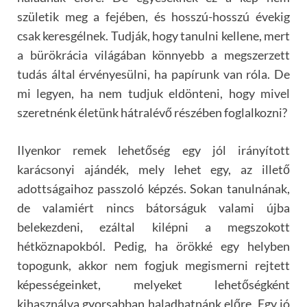
születik meg a fejében, és hosszú-hosszú évekig
csak keresgélnek. Tudják, hogy tanulni kellene, mert
a bürökrácia világában könnyebb a megszerzett
tudás által érvényesülni, ha papírunk van róla. De
mi legyen, ha nem tudjuk eldönteni, hogy mivel
szeretnénk életünk hátralévő részében foglalkozni?
Ilyenkor remek lehetőség egy jól irányított
karácsonyi ajándék, mely lehet egy, az illető
adottságaihoz passzoló képzés. Sokan tanulnának,
de valamiért nincs bátorságuk valami újba
belekezdeni, ezáltal kilépni a megszokott
hétköznapokból. Pedig, ha örökké egy helyben
topogunk, akkor nem fogjuk megismerni rejtett
képességeinket, melyeket lehetőségként
kihasználva gyorsabban haladhatnánk előre. Egy jó