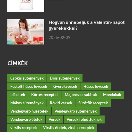
Hogyan ünnepeljük a Valentin-napot
gyerekekkel?
2026-02-09
CÍMKÉK
Csokis sütemények
Diós sütemények
Füstölt húsos levesek
Gyerekversek
Húsos levesek
Idézetek
Körtés receptek
Majonézes saláták
Mondókák
Mákos sütemények
Rövid versek
Sütőtök receptek
Vendégváró húsételek
Vendégváró sütemények
Vendégváró ételek
Versek
Versek felnőtteknek
virslis receptek
Virslis ételek, virslis receptek