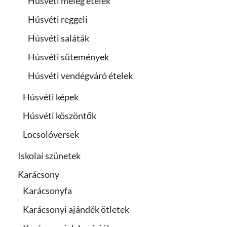
Húsvéti meleg ételek
Húsvéti reggeli
Húsvéti saláták
Húsvéti sütemények
Húsvéti vendégváró ételek
Húsvéti képek
Húsvéti köszöntők
Locsolóversek
Iskolai szünetek
Karácsony
Karácsonyfa
Karácsonyi ajándék ötletek