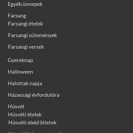
Egyéb ünnepek
Farsang
Farsangi ételek
Farsangi sütemények
Farsangi versek
Gyereknap
Halloween
Halottak napja
Házassági évfordulóra
Húsvét
Húsvéti ételek
Húsvéti ebéd ötletek