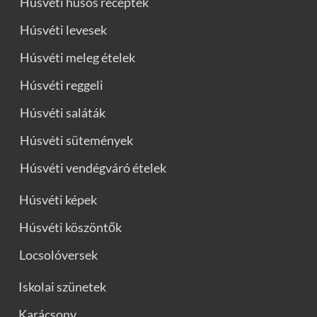
Húsvéti húsos receptek
Húsvéti levesek
Húsvéti meleg ételek
Húsvéti reggeli
Húsvéti saláták
Húsvéti sütemények
Húsvéti vendégváró ételek
Húsvéti képek
Húsvéti köszöntők
Locsolóversek
Iskolai szünetek
Karácsony