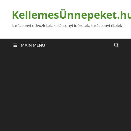
KellemesÜnnepeket.h
karácsonyi üdvözletek, karácsonyi idézetek, karácsonyi ételek
MAIN MENU