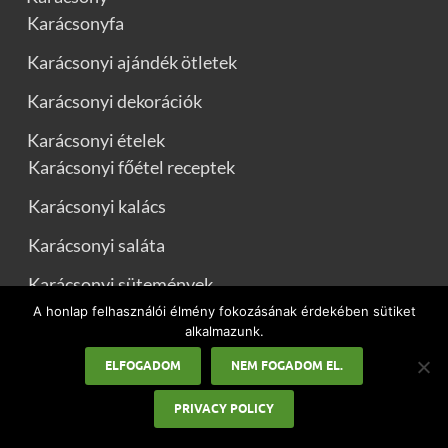
Karácsonyfa
Karácsonyi ajándék ötletek
Karácsonyi dekorációk
Karácsonyi ételek
Karácsonyi főétel receptek
Karácsonyi kalács
Karácsonyi saláta
Karácsonyi sütemények
A honlap felhasználói élmény fokozásának érdekében sütiket
Karácsonyi idézetek
alkalmazunk.
Karácsonyi üdvözletek
ELFOGADOM
NEM FOGADOM EL.
Karácsonyi versek
PRIVACY POLICY