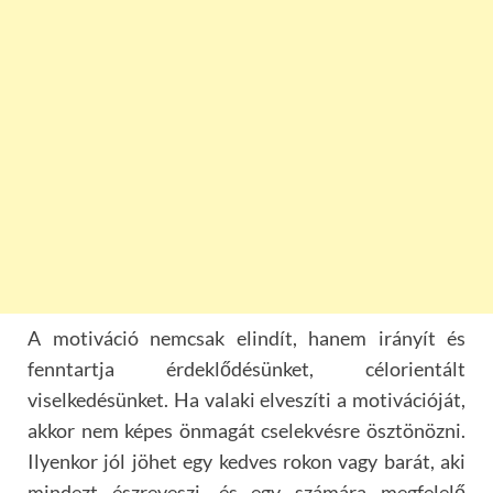
A motiváció nemcsak elindít, hanem irányít és
fenntartja érdeklődésünket, célorientált
viselkedésünket. Ha valaki elveszíti a motivációját,
akkor nem képes önmagát cselekvésre ösztönözni.
Ilyenkor jól jöhet egy kedves rokon vagy barát, aki
mindezt észreveszi, és egy számára megfelelő