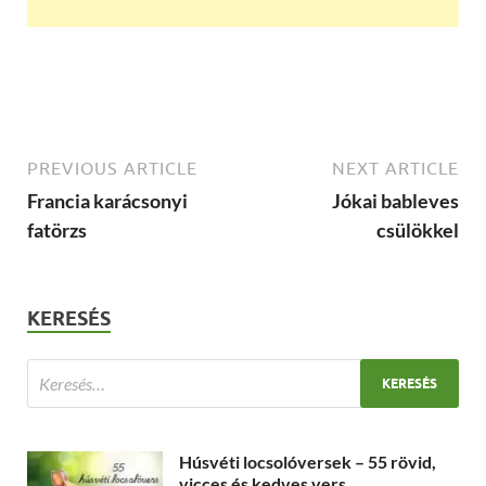
PREVIOUS ARTICLE
NEXT ARTICLE
Francia karácsonyi
Jókai bableves
fatörzs
csülökkel
KERESÉS
Húsvéti locsolóversek – 55 rövid,
vicces és kedves vers