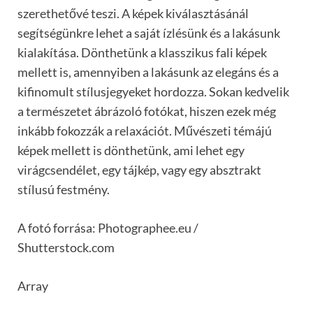
szerethetővé teszi. A képek kiválasztásánál
segítségünkre lehet a saját ízlésünk és a lakásunk
kialakítása. Dönthetünk a klasszikus fali képek
mellett is, amennyiben a lakásunk az elegáns és a
kifinomult stílusjegyeket hordozza. Sokan kedvelik
a természetet ábrázoló fotókat, hiszen ezek még
inkább fokozzák a relaxációt. Művészeti témájú
képek mellett is dönthetünk, ami lehet egy
virágcsendélet, egy tájkép, vagy egy absztrakt
stílusú festmény.
A fotó forrása: Photographee.eu /
Shutterstock.com
Array