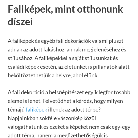
Faliképek, mint otthonunk
díszei
A faliképek és egyéb fali dekorációk valami pluszt
adnak az adott lakáshoz, annak megjelenéséhez és
stílusához. A faliképekkel a saját stílusunkat és
családi képek esetén, az életünket is pillanatok alatt
beköltöztethetjük a helyre, ahol élünk.
A fali dekoráció a belsőépítészet egyik legfontosabb
eleme is lehet. Felvetődhet a kérdés, hogy milyen
témájú
faliképek
illenek az adott térbe?
Napjainkban sokféle vászonkép közül
válogathatunk és ezeket a képeket nem csak egy-egy
adott téma, hanem a megfizethetőségük is