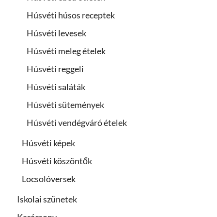
Húsvéti húsos receptek
Húsvéti levesek
Húsvéti meleg ételek
Húsvéti reggeli
Húsvéti saláták
Húsvéti sütemények
Húsvéti vendégváró ételek
Húsvéti képek
Húsvéti köszöntők
Locsolóversek
Iskolai szünetek
Karácsony