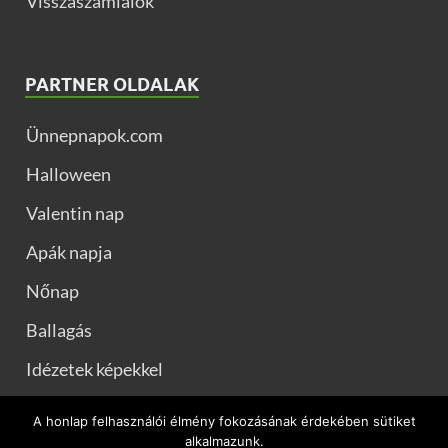
Visszaszámlálók
PARTNER OLDALAK
Ünnepnapok.com
Halloween
Valentin nap
Apák napja
Nőnap
Ballagás
Idézetek képekkel
Muszaj.com
A honlap felhasználói élmény fokozásának érdekében sütiket
alkalmazunk.