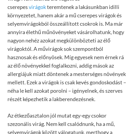
cserepes
virágok
teremtenek a lakásunkban idilli
környezetet, hanem akár a mű cserepes virágok és
selyemvirágokból összeállított csokrok is. Ma már
annyira élethű műnövényeket vásárolhatunk, hogy
nagyon nehéz azokat megkülönbözteti az élő
virágoktól. A művirágok sok szempontból
hasznosak és előnyösek. Míg egyesek nem érnek rá
az élő növényekkel foglalkozni, addig mások az
allergiájuk miatt döntenek a mesterséges növények
mellett. Ezek a virágok is csak kevés gondoskodást –
néha le kell azokat porolni – igényelnek, és szerves
részét képezhetik a lakberendezésnek.
Az étkezőasztalon jól mutat egy-egy csokor
szezonális virág. Nem kell csalódnunk, ha a mű,
selyemvirágok között válogatunk, merthogy a