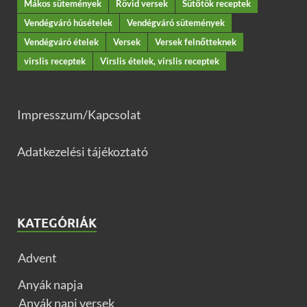
Mákos sütemények
Rövid versek
Sütőtök receptek
Vendégváró húsételek
Vendégváró sütemények
Vendégváró ételek
Versek
Versek felnőtteknek
virslis receptek
Virslis ételek, virslis receptek
Impresszum/Kapcsolat
Adatkezelési tájékoztató
KATEGÓRIÁK
Advent
Anyák napja
Anyák napi versek