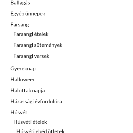
Ballagás
Egyéb ünnepek
Farsang
Farsangi ételek
Farsangi sütemények
Farsangi versek
Gyereknap
Halloween
Halottak napja
Házassági évfordulóra
Húsvét
Húsvéti ételek
Húsvéti ebéd ötletek