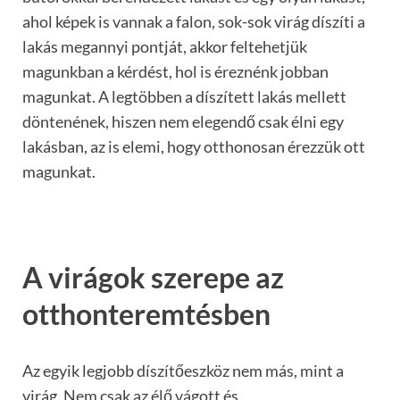
ahol képek is vannak a falon, sok-sok virág díszíti a
lakás megannyi pontját, akkor feltehetjük
magunkban a kérdést, hol is éreznénk jobban
magunkat. A legtöbben a díszített lakás mellett
döntenének, hiszen nem elegendő csak élni egy
lakásban, az is elemi, hogy otthonosan érezzük ott
magunkat.
A virágok szerepe az
otthonteremtésben
Az egyik legjobb díszítőeszköz nem más, mint a
virág. Nem csak az élő vágott és