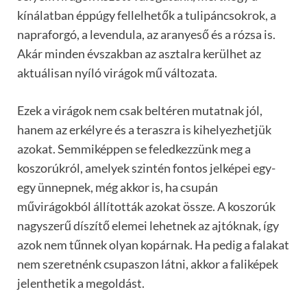
kínálatban éppúgy fellelhetők a tulipáncsokrok, a
napraforgó, a levendula, az aranyeső és a rózsa is.
Akár minden évszakban az asztalra kerülhet az
aktuálisan nyíló virágok mű változata.
Ezek a virágok nem csak beltéren mutatnak jól,
hanem az erkélyre és a teraszra is kihelyezhetjük
azokat. Semmiképpen se feledkezzünk meg a
koszorúkról, amelyek szintén fontos jelképei egy-
egy ünnepnek, még akkor is, ha csupán
művirágokból állították azokat össze. A koszorúk
nagyszerű díszítő elemei lehetnek az ajtóknak, így
azok nem tűnnek olyan kopárnak. Ha pedig a falakat
nem szeretnénk csupaszon látni, akkor a faliképek
jelenthetik a megoldást.