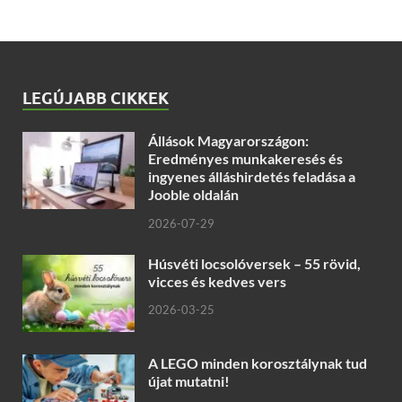
LEGÚJABB CIKKEK
Állások Magyarországon:
Eredményes munkakeresés és
ingyenes álláshirdetés feladása a
Jooble oldalán
2026-07-29
Húsvéti locsolóversek – 55 rövid,
vicces és kedves vers
2026-03-25
A LEGO minden korosztálynak tud
újat mutatni!