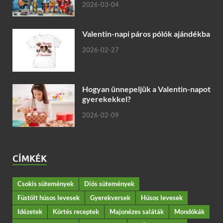
2026-03-04
Valentin-napi páros pólók ajándékba
2026-02-27
Hogyan ünnepeljük a Valentin-napot
gyerekekkel?
2026-02-09
CÍMKÉK
Csokis sütemények
Diós sütemények
Füstölt húsos levesek
Gyerekversek
Húsos levesek
Idézetek
Körtés receptek
Majonézes saláták
Mondókák