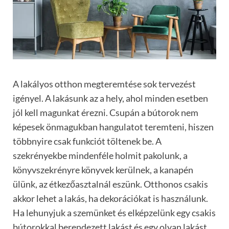
A lakályos otthon megteremtése sok tervezést
igényel. A lakásunk az a hely, ahol minden esetben
jól kell magunkat érezni. Csupán a bútorok nem
képesek önmagukban hangulatot teremteni, hiszen
többnyire csak funkciót töltenek be. A
szekrényekbe mindenféle holmit pakolunk, a
könyvszekrényre könyvek kerülnek, a kanapén
ülünk, az étkezőasztalnál eszünk. Otthonos csakis
akkor lehet a lakás, ha dekorációkat is használunk.
Ha lehunyjuk a szemünket és elképzelünk egy csakis
bútorokkal berendezett lakást és egy olyan lakást,