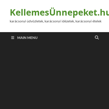
KellemesÜnnepeket.h
karácsonyi üdvözletek, karácsonyi idézetek, karácsonyi ételek
MAIN MENU