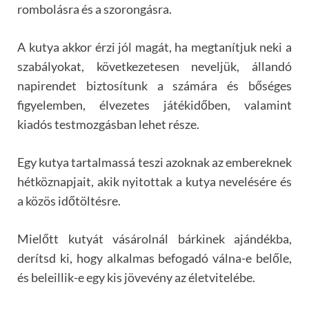
rombolásra és a szorongásra.
A kutya akkor érzi jól magát, ha megtanítjuk neki a
szabályokat, következetesen neveljük, állandó
napirendet biztosítunk a számára és bőséges
figyelemben, élvezetes játékidőben, valamint
kiadós testmozgásban lehet része.
Egy kutya tartalmassá teszi azoknak az embereknek
hétköznapjait, akik nyitottak a kutya nevelésére és
a közös időtöltésre.
Mielőtt kutyát vásárolnál bárkinek ajándékba,
derítsd ki, hogy alkalmas befogadó válna-e belőle,
és beleillik-e egy kis jövevény az életvitelébe.