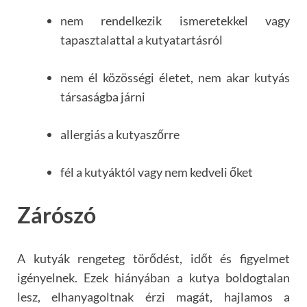
nem rendelkezik ismeretekkel vagy
tapasztalattal a kutyatartásról
nem él közösségi életet, nem akar kutyás
társaságba járni
allergiás a kutyaszőrre
fél a kutyáktól vagy nem kedveli őket
Zárószó
A kutyák rengeteg törődést, időt és figyelmet
igényelnek. Ezek hiányában a kutya boldogtalan
lesz, elhanyagoltnak érzi magát, hajlamos a