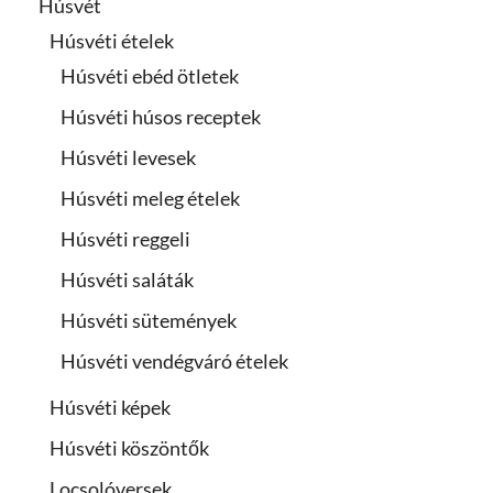
Húsvét
Húsvéti ételek
Húsvéti ebéd ötletek
Húsvéti húsos receptek
Húsvéti levesek
Húsvéti meleg ételek
Húsvéti reggeli
Húsvéti saláták
Húsvéti sütemények
Húsvéti vendégváró ételek
Húsvéti képek
Húsvéti köszöntők
Locsolóversek