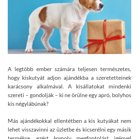
A legtöbb ember számára teljesen természetes,
hogy kiskutyát adjon ajándékba a szeretetteinek
karácsony alkalmával. A kisállatokat mindenki
szereti – gondolják – ki ne örülne egy apró, bolyhos
kis négylábúnak?
Más ajándékokkal ellentétben a kis kutyákat nem
lehet visszavinni az üzletbe és kicserélni egy másik
termékre, ezért komoly megfontolást igényel