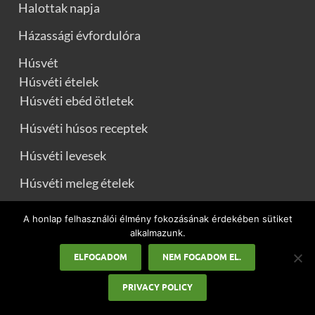
Halottak napja
Házassági évfordulóra
Húsvét
Húsvéti ételek
Húsvéti ebéd ötletek
Húsvéti húsos receptek
Húsvéti levesek
Húsvéti meleg ételek
Húsvéti reggeli
A honlap felhasználói élmény fokozásának érdekében sütiket
alkalmazunk.
Húsvéti saláták
ELFOGADOM
NEM FOGADOM EL.
Húsvéti sütemények
PRIVACY POLICY
Húsvéti vendégváró ételek