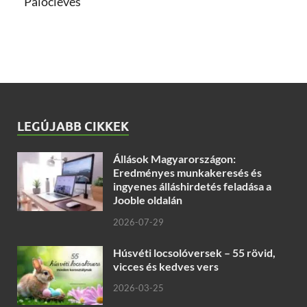
Palócleves
LEGÚJABB CIKKEK
Állások Magyarországon:
Eredményes munkakeresés és
ingyenes álláshirdetés feladása a
Jooble oldalán
2026-07-29
Húsvéti locsolóversek – 55 rövid,
vicces és kedves vers
2026-03-25