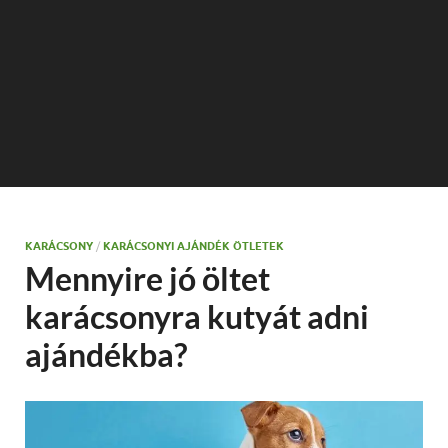
KARÁCSONY
/
KARÁCSONYI AJÁNDÉK ÖTLETEK
Mennyire jó öltet
karácsonyra kutyát adni
ajándékba?