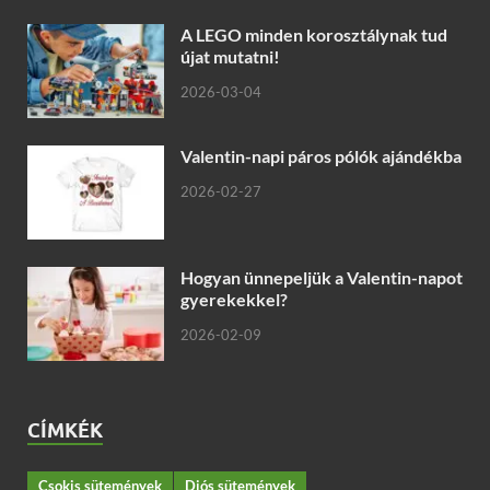
A LEGO minden korosztálynak tud
újat mutatni!
2026-03-04
Valentin-napi páros pólók ajándékba
2026-02-27
Hogyan ünnepeljük a Valentin-napot
gyerekekkel?
2026-02-09
CÍMKÉK
Csokis sütemények
Diós sütemények