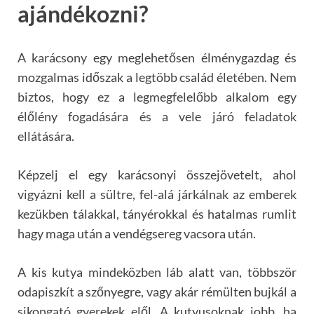
ajándékozni?
A karácsony egy meglehetősen élménygazdag és
mozgalmas időszak a legtöbb család életében. Nem
biztos, hogy ez a legmegfelelőbb alkalom egy
élőlény fogadására és a vele járó feladatok
ellátására.
Képzelj el egy karácsonyi összejövetelt, ahol
vigyázni kell a sültre, fel-alá járkálnak az emberek
kezükben tálakkal, tányérokkal és hatalmas rumlit
hagy maga után a vendégsereg vacsora után.
A kis kutya mindeközben láb alatt van, többször
odapiszkít a szőnyegre, vagy akár rémülten bujkál a
sikongató gyerekek elől. A kutyusoknak jobb, ha