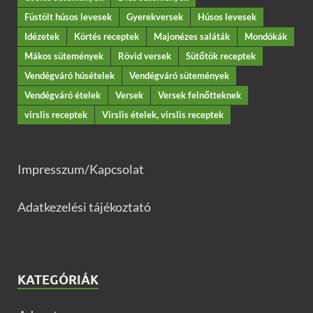
Füstölt húsos levesek
Gyerekversek
Húsos levesek
Idézetek
Körtés receptek
Majonézes saláták
Mondókák
Mákos sütemények
Rövid versek
Sütőtök receptek
Vendégváró húsételek
Vendégváró sütemények
Vendégváró ételek
Versek
Versek felnőtteknek
virslis receptek
Virslis ételek, virslis receptek
Impresszum/Kapcsolat
Adatkezelési tájékoztató
KATEGÓRIÁK