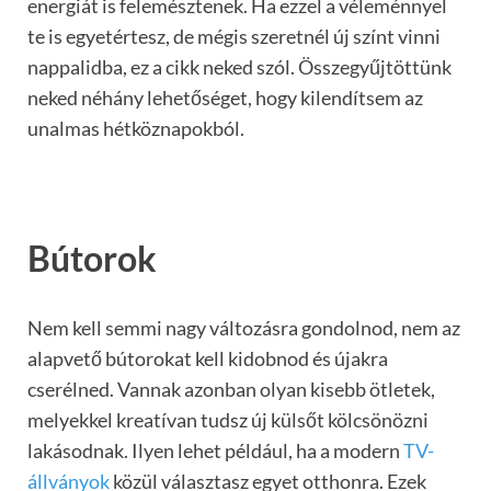
energiát is felemésztenek. Ha ezzel a véleménnyel
te is egyetértesz, de mégis szeretnél új színt vinni
nappalidba, ez a cikk neked szól. Összegyűjtöttünk
neked néhány lehetőséget, hogy kilendítsem az
unalmas hétköznapokból.
Bútorok
Nem kell semmi nagy változásra gondolnod, nem az
alapvető bútorokat kell kidobnod és újakra
cserélned. Vannak azonban olyan kisebb ötletek,
melyekkel kreatívan tudsz új külsőt kölcsönözni
lakásodnak. Ilyen lehet például, ha a modern
TV-
állványok
közül választasz egyet otthonra. Ezek