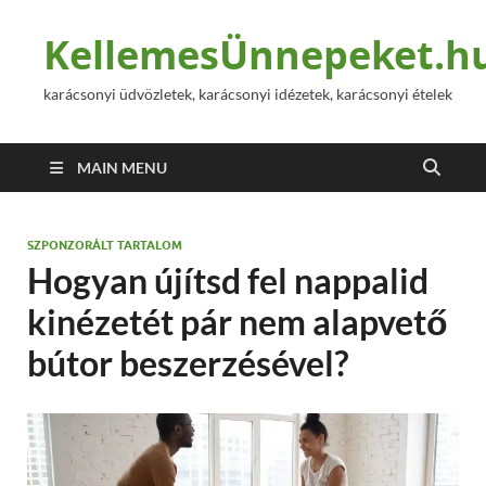
KellemesÜnnepeket.h
karácsonyi üdvözletek, karácsonyi idézetek, karácsonyi ételek
MAIN MENU
SZPONZORÁLT TARTALOM
Hogyan újítsd fel nappalid
kinézetét pár nem alapvető
bútor beszerzésével?