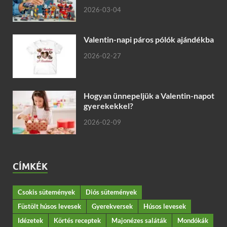
2026-03-04
Valentin-napi páros pólók ajándékba
2026-02-27
Hogyan ünnepeljük a Valentin-napot
gyerekekkel?
2026-02-09
CÍMKÉK
Csokis sütemények
Diós sütemények
Füstölt húsos levesek
Gyerekversek
Húsos levesek
Idézetek
Körtés receptek
Majonézes saláták
Mondókák