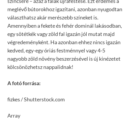
színcsere – azaz a falak újrafestése. Ezt érdemes a
meglévő bútorokhoz igazítani, azonban nyugodtan
választhatsz akár merészebb színeket is.
Amennyiben a fekete és fehér dominál lakásodban,
egy sötétkék vagy zöld fal igazán jól mutat majd
végredeményként. Ha azonban ehhez nincs igazán
kedved, egy-egy óriás festménnyel vagy 4-5
nagyobb zöld növény beszerzésével is új kinézetet
kölcsönözhetsz nappalidnak!
A fotó forrása:
fizkes / Shutterstock.com
Array