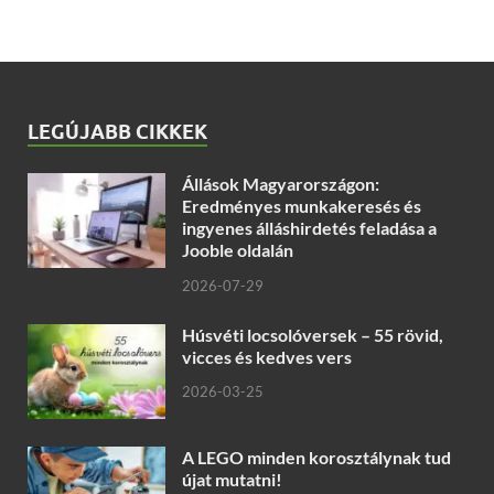
LEGÚJABB CIKKEK
Állások Magyarországon:
Eredményes munkakeresés és
ingyenes álláshirdetés feladása a
Jooble oldalán
2026-07-29
Húsvéti locsolóversek – 55 rövid,
vicces és kedves vers
2026-03-25
A LEGO minden korosztálynak tud
újat mutatni!