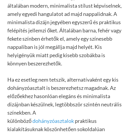
általában modern, minimalista stílust képviselnek,
amely egyedi hangulatot ad majd nappalidnak. A
minimalista dizájn jegyében egyszerű és praktikus
felépítés jellemzi őket. Általában barna, fehér vagy
fekete színben érhetők el, amely egy színesebb
nappaliban is jól megállja majd helyét. Kis
helyigényük miatt pedig kisebb szobákba is
könnyen beszerezhetők.
Ha ez esetleg nem tetszik, alternatívaként egy kis
dohányzóasztalt is beszerezhetsz magadnak. Az
előzőekhez hasonlóan elegáns és minimalista
dizájnban készülnek, legtöbbször szintén neutrális
színekben. A
különböző
dohányzóasztalok
praktikus
kialakításuknak köszönhetően sokoldalúan