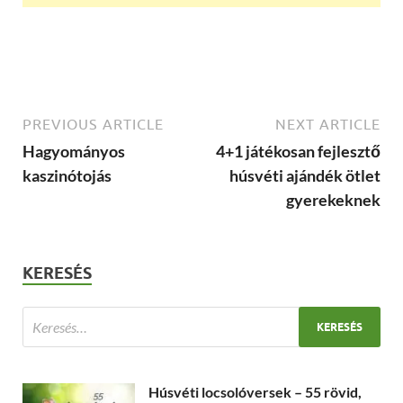
PREVIOUS ARTICLE
NEXT ARTICLE
Hagyományos
4+1 játékosan fejlesztő
kaszinótojás
húsvéti ajándék ötlet
gyerekeknek
KERESÉS
Húsvéti locsolóversek – 55 rövid,