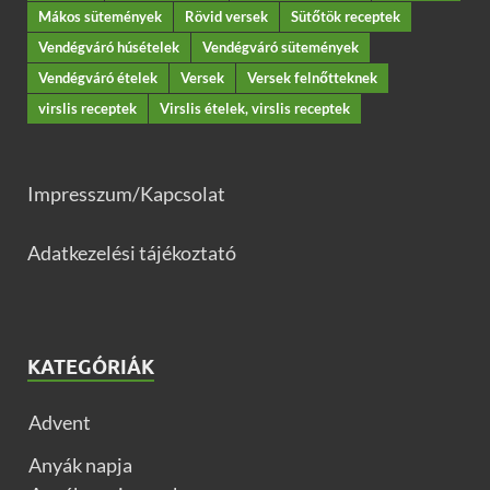
Mákos sütemények
Rövid versek
Sütőtök receptek
Vendégváró húsételek
Vendégváró sütemények
Vendégváró ételek
Versek
Versek felnőtteknek
virslis receptek
Virslis ételek, virslis receptek
Impresszum/Kapcsolat
Adatkezelési tájékoztató
KATEGÓRIÁK
Advent
Anyák napja