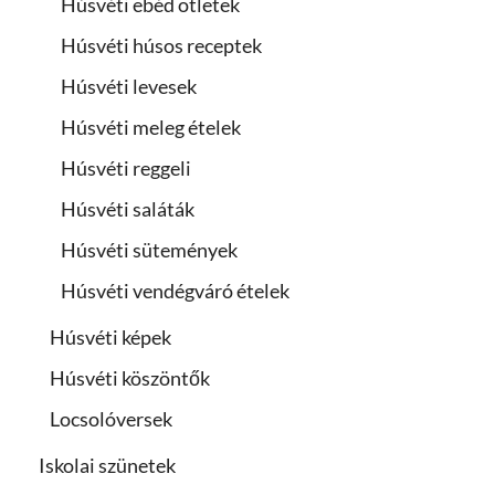
Húsvéti ebéd ötletek
Húsvéti húsos receptek
Húsvéti levesek
Húsvéti meleg ételek
Húsvéti reggeli
Húsvéti saláták
Húsvéti sütemények
Húsvéti vendégváró ételek
Húsvéti képek
Húsvéti köszöntők
Locsolóversek
Iskolai szünetek