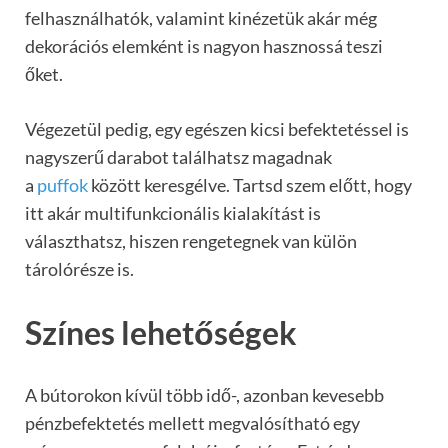
felhasználhatók, valamint kinézetük akár még
dekorációs elemként is nagyon hasznossá teszi
őket.
Végezetül pedig, egy egészen kicsi befektetéssel is
nagyszerű darabot találhatsz magadnak
a
puffok
között keresgélve. Tartsd szem előtt, hogy
itt akár multifunkcionális kialakítást is
választhatsz, hiszen rengetegnek van külön
tárolórésze is.
Színes lehetőségek
A bútorokon kívül több idő-, azonban kevesebb
pénzbefektetés mellett megvalósítható egy