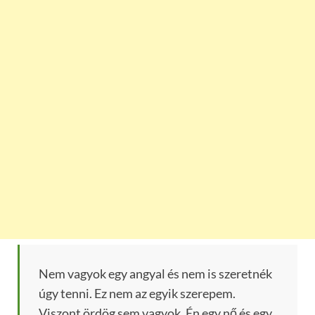
Nem vagyok egy angyal és nem is szeretnék
úgy tenni. Ez nem az egyik szerepem.
Viszont ördög sem vagyok. Én egy nő és egy