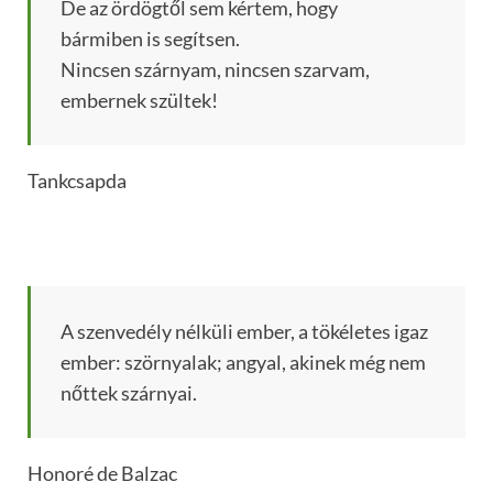
De az ördögtől sem kértem, hogy
bármiben is segítsen.
Nincsen szárnyam, nincsen szarvam,
embernek szültek!
Tankcsapda
A szenvedély nélküli ember, a tökéletes igaz
ember: szörnyalak; angyal, akinek még nem
nőttek szárnyai.
Honoré de Balzac