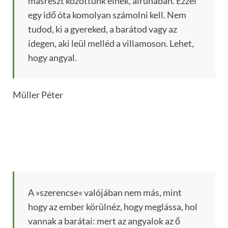
másrészt közöttünk élnek, álruhában. Ezzel
egy idő óta komolyan számolni kell. Nem
tudod, ki a gyereked, a barátod vagy az
idegen, aki leül melléd a villamoson. Lehet,
hogy angyal.
Müller Péter
A »szerencse« valójában nem más, mint
hogy az ember körülnéz, hogy meglássa, hol
vannak a barátai: mert az angyalok az ő