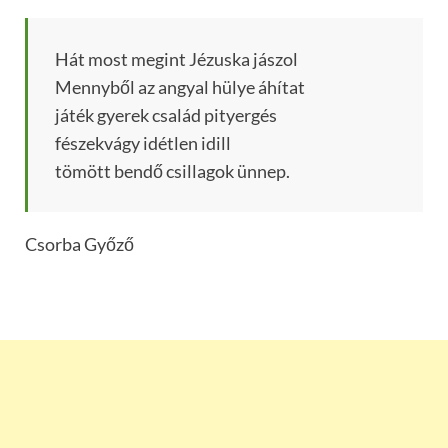
Hát most megint Jézuska jászol
Mennyből az angyal hülye áhítat
játék gyerek család pityergés
fészekvágy idétlen idill
tömött bendő csillagok ünnep.
Csorba Győző