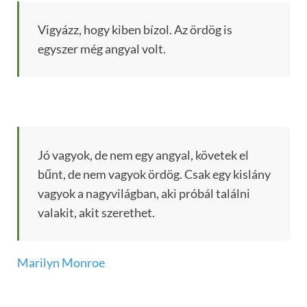
Vigyázz, hogy kiben bízol. Az ördög is
egyszer még angyal volt.
Jó vagyok, de nem egy angyal, követek el
bűnt, de nem vagyok ördög. Csak egy kislány
vagyok a nagyvilágban, aki próbál találni
valakit, akit szerethet.
Marilyn Monroe