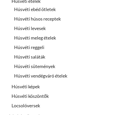
Húsvéti ételek
Húsvéti ebéd ötletek
Húsvéti húsos receptek
Húsvéti levesek
Húsvéti meleg ételek
Húsvéti reggeli
Húsvéti saláták
Húsvéti sütemények
Húsvéti vendégváró ételek
Húsvéti képek
Húsvéti köszöntők
Locsolóversek