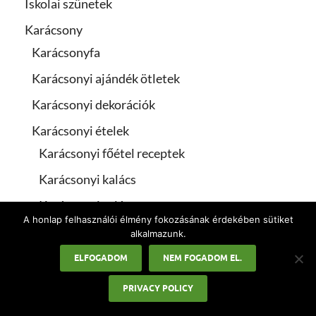
Iskolai szünetek
Karácsony
Karácsonyfa
Karácsonyi ajándék ötletek
Karácsonyi dekorációk
Karácsonyi ételek
Karácsonyi főétel receptek
Karácsonyi kalács
Karácsonyi saláta
A honlap felhasználói élmény fokozásának érdekében sütiket
Karácsonyi sütemények
alkalmazunk.
ELFOGADOM
NEM FOGADOM EL.
Karácsonyi idézetek
Karácsonyi üdvözletek
PRIVACY POLICY
Karácsonyi versek