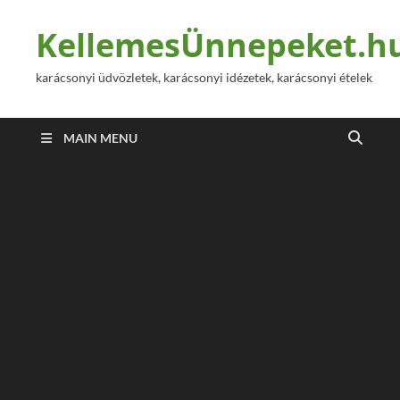
KellemesÜnnepeket.h
karácsonyi üdvözletek, karácsonyi idézetek, karácsonyi ételek
MAIN MENU