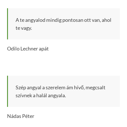
A te angyalod mindig pontosan ott van, ahol
te vagy.
Odilo Lechner apát
Szép angyal a szerelem ám hívő, megcsalt
szívnek a halál angyala.
Nádas Péter