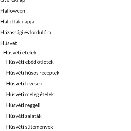
Halloween
Halottak napja
Házassági évfordulóra
Húsvét
Húsvéti ételek
Húsvéti ebéd ötletek
Húsvéti húsos receptek
Húsvéti levesek
Húsvéti meleg ételek
Húsvéti reggeli
Húsvéti saláták
Húsvéti sütemények