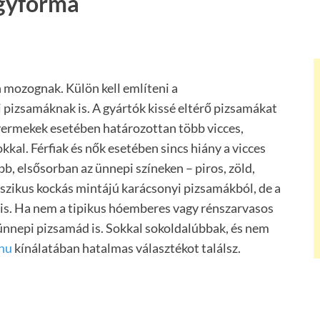
gyforma
 mozognak. Külön kell említeni a
 pizsamáknak is. A gyártók kissé eltérő pizsamákat
yermekek esetében határozottan több vicces,
kal. Férfiak és nők esetében sincs hiány a vicces
b, elsősorban az ünnepi színeken – piros, zöld,
asszikus kockás mintájú karácsonyi pizsamákból, de a
 is. Ha nem a tipikus hóemberes vagy rénszarvasos
ünnepi pizsamád is. Sokkal sokoldalúbbak, és nem
.hu
kínálatában hatalmas választékot találsz.