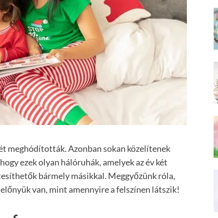
ét meghódították. Azonban sokan közelítenek
 hogy ezek olyan hálóruhák, amelyek az év két
esíthetők bármely másikkal. Meggyőzünk róla,
előnyük van, mint amennyire a felszínen látszik!