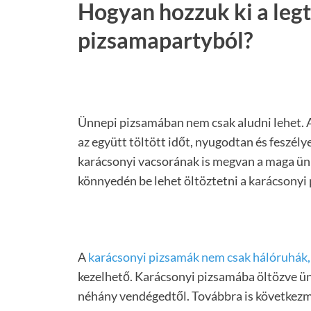
Hogyan hozzuk ki a leg
pizsamapartyból?
Ünnepi pizsamában nem csak aludni lehet. A
az együtt töltött időt, nyugodtan és feszél
karácsonyi vacsorának is megvan a maga ünn
könnyedén be lehet öltöztetni a karácsonyi 
A
karácsonyi pizsamák nem csak hálóruhák,
kezelhető. Karácsonyi pizsamába öltözve ün
néhány vendégedtől. Továbbra is következm