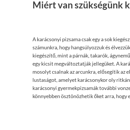
Miért van szükségünk k
A karácsonyi pizsama csak egy a sok kiegész
számunkra, hogy hangsúlyozzuk és élvezzük
kiegészítő, mint a párnák, takarók, ágynem
egy kicsit megváltoztatják jellegüket. A ka
mosolyt csalnak az arcunkra, elősegítik az e
lustaságot, amelyet karácsonykor oly ritk
karácsonyi gyermekpizsamák további vonzer
könnyebben ösztönözhetik őket arra, hogy 