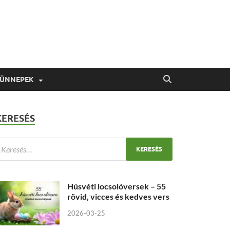
 ÜNNEPEK
KERESÉS
Húsvéti locsolóversek – 55
rövid, vicces és kedves vers
2026-03-25