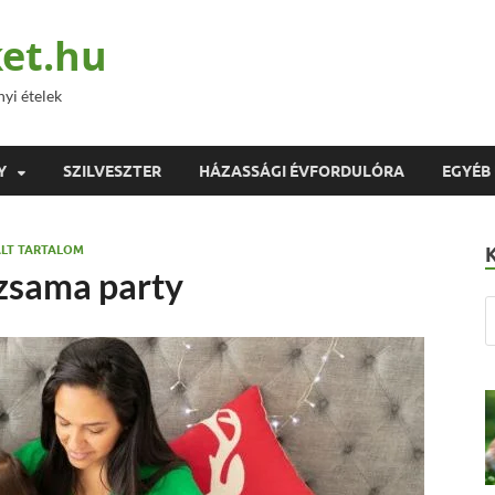
et.hu
nyi ételek
Y
SZILVESZTER
HÁZASSÁGI ÉVFORDULÓRA
EGYÉB
LT TARTALOM
izsama party