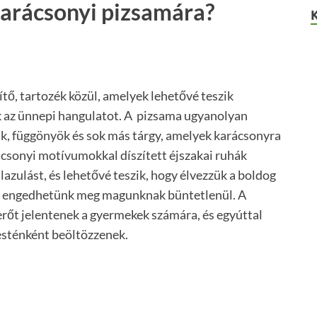
arácsonyi pizsamára?
ítő, tartozék közül, amelyek lehetővé teszik
 az ünnepi hangulatot. A pizsama ugyanolyan
űk, függönyök és sok más tárgy, amelyek karácsonyra
rácsonyi motívumokkal díszített éjszakai ruhák
llazulást, és lehetővé teszik, hogy élvezzük a boldog
án engedhetünk meg magunknak büntetlenül. A
őt jelentenek a gyermekek számára, és egyúttal
esténként beöltözzenek.