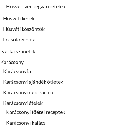
Húsvéti vendégváró ételek
Húsvéti képek
Húsvéti köszöntők
Locsolóversek
Iskolai szünetek
Karácsony
Karácsonyfa
Karácsonyi ajándék ötletek
Karácsonyi dekorációk
Karácsonyi ételek
Karácsonyi főétel receptek
Karácsonyi kalács