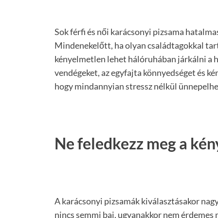
Sok férfi és női karácsonyi pizsama hatalmas
Mindenekelőtt, ha olyan családtagokkal tar
kényelmetlen lehet hálóruhában járkálni a
vendégeket, az egyfajta könnyedséget és kén
hogy mindannyian stressz nélkül ünnepelhess
Ne feledkezz meg a kén
A karácsonyi pizsamák kiválasztásakor nagy
nincs semmi baj, ugyanakkor nem érdemes m