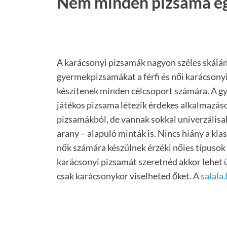
Nem minden pizsama e
A karácsonyi pizsamák nagyon széles skálán
gyermekpizsamákat a férfi és női karácsonyi
készítenek minden célcsoport számára. A g
játékos pizsama létezik érdekes alkalmazások
pizsamákból, de vannak sokkal univerzálisab
arany – alapuló minták is. Nincs hiány a kl
nők számára készülnek érzéki nőies típusok
karácsonyi pizsamát szeretnéd akkor lehet 
csak karácsonykor viselheted őket. A
salala