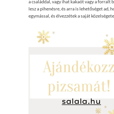
a családdal, vagy ihat kakaót vagy a forralt
lesz a pihenésre, és arra is lehetőséget ad,
egymással, és élvezzétek a saját közelségete