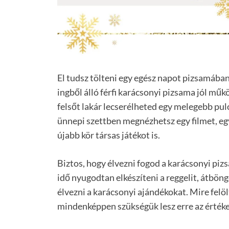
El tudsz tölteni egy egész napot pizsamába
ingből álló férfi karácsonyi pizsama jól műk
felsőt lakár lecserélheted egy melegebb pul
ünnepi szettben megnézhetsz egy filmet, eg
újabb kör társas játékot is.
Biztos, hogy élvezni fogod a karácsonyi pizs
idő nyugodtan elkészíteni a reggelit, átböng
élvezni a karácsonyi ajándékokat. Mire felö
mindenképpen szükségük lesz erre az értékes