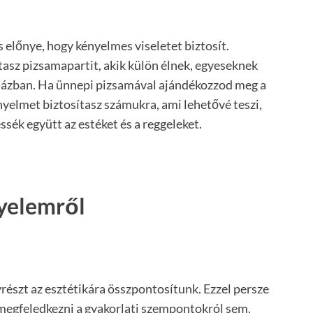
 előnye, hogy kényelmes viseletet biztosít.
tasz pizsamapartit, akik külön élnek, egyeseknek
 házban. Ha ünnepi pizsamával ajándékozzod meg a
yelmet biztosítasz számukra, ami lehetővé teszi,
ék együtt az estéket és a reggeleket.
yelemről
részt az esztétikára összpontosítunk. Ezzel persze
egfeledkezni a gyakorlati szempontokról sem.