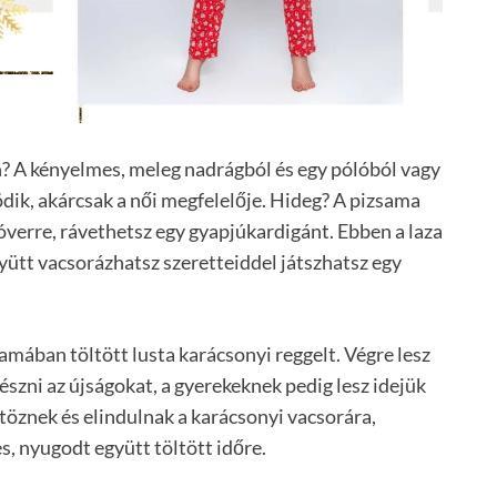
n? A kényelmes, meleg nadrágból és egy pólóból vagy
ödik, akárcsak a női megfelelője. Hideg? A pizsama
óverre, rávethetsz egy gyapjúkardigánt. Ebben a laza
yütt vacsorázhatsz szeretteiddel játszhatsz egy
amában töltött lusta karácsonyi reggelt. Végre lesz
észni az újságokat, a gyerekeknek pedig lesz idejük
ltöznek és elindulnak a karácsonyi vacsorára,
, nyugodt együtt töltött időre.