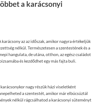
többet a karácsonyi
 karácsony az az időszak, amikor nagyra értékeljük
yezettség nélkül. Természetesen a szentestének és a
epi hangulata, de utána, otthon, az egész családot
pizsamába és kezdődhet egy más fajta buli.
karácsonykor nagy részük házi viseletként
nepelheted a szentestét, amikor már elbúcsúztál
ények nélkül rágcsálhatod a karácsonyi süteményt