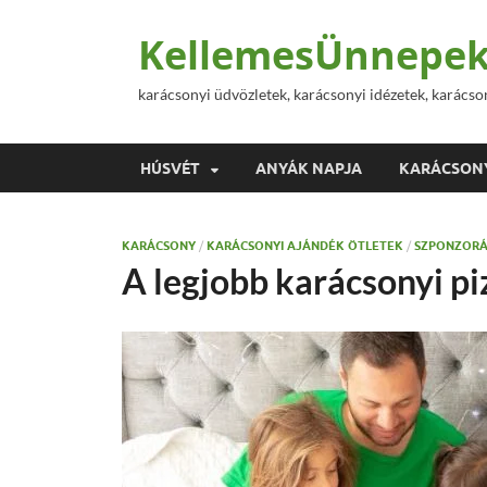
KellemesÜnnepek
karácsonyi üdvözletek, karácsonyi idézetek, karácso
HÚSVÉT
ANYÁK NAPJA
KARÁCSON
KARÁCSONY
/
KARÁCSONYI AJÁNDÉK ÖTLETEK
/
SZPONZORÁ
A legjobb karácsonyi p