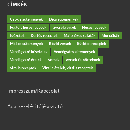
CÍMKÉK
Csokis sütemények
Diós sütemények
Füstölt húsos levesek
Gyerekversek
Húsos levesek
Idézetek
Körtés receptek
Majonézes saláták
Mondókák
Mákos sütemények
Rövid versek
Sütőtök receptek
Vendégváró húsételek
Vendégváró sütemények
Vendégváró ételek
Versek
Versek felnőtteknek
virslis receptek
Virslis ételek, virslis receptek
Impresszum/Kapcsolat
Adatkezelési tájékoztató