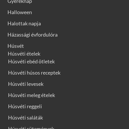
Gyereknap
Halloween
Halottak napja
Házassági évfordulóra
Húsvét
Húsvéti ételek
Húsvéti ebéd ötletek
Húsvéti húsos receptek
Húsvéti levesek
Húsvéti meleg ételek
Húsvéti reggeli
Húsvéti saláták
Húsvéti sütemények