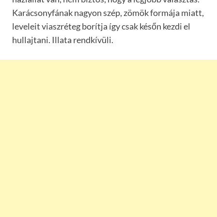
Karácsonyfának nagyon szép, zömök formája miatt,
leveleit viaszréteg borítja így csak későn kezdi el
hullajtani. Illata rendkívüli.