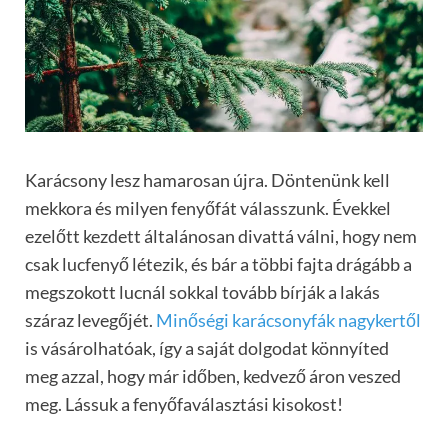
Karácsony lesz hamarosan újra. Döntenünk kell
mekkora és milyen fenyőfát válasszunk. Évekkel
ezelőtt kezdett általánosan divattá válni, hogy nem
csak lucfenyő létezik, és bár a többi fajta drágább a
megszokott lucnál sokkal tovább bírják a lakás
száraz levegőjét.
Minőségi karácsonyfák nagykertől
is vásárolhatóak, így a saját dolgodat könnyíted
meg azzal, hogy már időben, kedvező áron veszed
meg. Lássuk a fenyőfaválasztási kisokost!