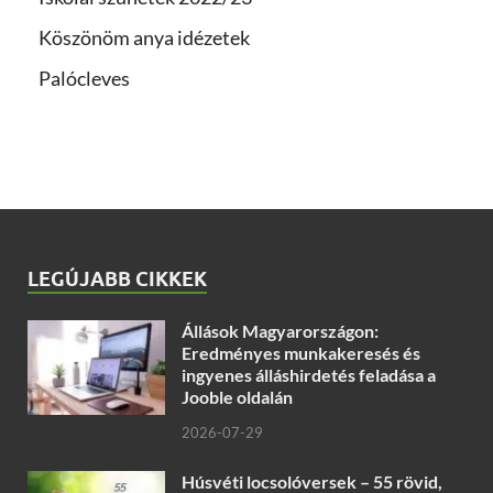
Köszönöm anya idézetek
Palócleves
LEGÚJABB CIKKEK
Állások Magyarországon:
Eredményes munkakeresés és
ingyenes álláshirdetés feladása a
Jooble oldalán
2026-07-29
Húsvéti locsolóversek – 55 rövid,