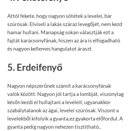
Attól fekete, hogy nagyon sötétek a levelei, bár
szúrósak. Elviseli a lakás száraz levegőjét, nem kezd
hamar hullani. Manapság sokan választják ezt a
fajtát karácsonyfának, hiszen az ára is elfogadható
és nagyon kellemes hangulatot áraszt.
5. Erdeifenyő
Nagyon népszerűnek számít a karácsonyfának
valók között. Nagyon jól tartja a lombját, viszonylag
későn kezdi el hullajtani a leveleit, ugyanakkor
szabálytalanok az ágai, levelei szúrósak. Viszont a
levelekből kifolyik a gyanta,ez gyakorta előfordul. A
gyanta pedig nagyon nehezen tisztítható..