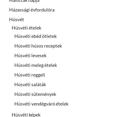
Halottak napja
Házassági évfordulóra
Húsvét
Húsvéti ételek
Húsvéti ebéd ötletek
Húsvéti húsos receptek
Húsvéti levesek
Húsvéti meleg ételek
Húsvéti reggeli
Húsvéti saláták
Húsvéti sütemények
Húsvéti vendégváró ételek
Húsvéti képek