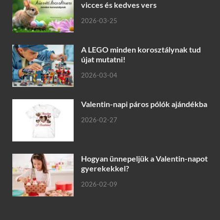
vicces és kedves vers
2026-03-25
A LEGO minden korosztálynak tud
újat mutatni!
2026-03-04
Valentin-napi páros pólók ajándékba
2026-02-27
Hogyan ünnepeljük a Valentin-napot
gyerekekkel?
2026-02-09