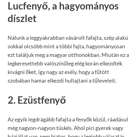
Lucfenyő, a hagyományos
díszlet
Nálunk a leggyakrabban vásárolt fafajta, szép alakú
sokkal olcsóbb mint a többi fajta, hagyományosan
ezt találjuk meg a magyar otthonokban. Miután ez a
legkeresettebb valószínűleg elég korán elkezdték
kivágni őket, így nagy az esély, hogy a fűtött
szobában hamar elkezdi hullajtani a tűleveleit.
2. Ezüstfenyő
Az egyik legdrágább fafajta a fenyők közül, ráadásul
még nagyon-nagyon tüskés. Ahol pici gyerek vagy
háziállat van, nem biztos, hogy a legjobb választás.