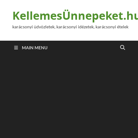
KellemesÜnnepeket.h
karácsonyi üdvözletek, karácsonyi idézetek, karácsonyi ételek
MAIN MENU