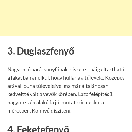
3. Duglaszfenyő
Nagyon jó karácsonyfának, hiszen sokáig eltartható
a lakásban anélkül, hogy hullana a tűlevele. Közepes
árával, puha tűleveleivel ma már általánosan
kedveltté vált a vevők körében. Laza felépítésű,
nagyon szép alakú fa jól mutat bármekkora
méretben. Könnyű díszíteni.
4. Feketefenyő