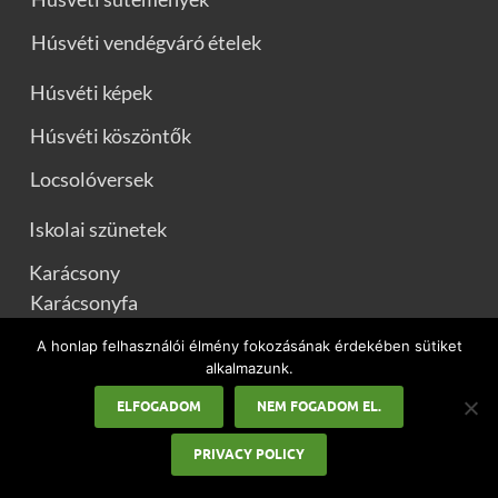
Húsvéti vendégváró ételek
Húsvéti képek
Húsvéti köszöntők
Locsolóversek
Iskolai szünetek
Karácsony
Karácsonyfa
Karácsonyi ajándék ötletek
A honlap felhasználói élmény fokozásának érdekében sütiket
alkalmazunk.
Karácsonyi dekorációk
ELFOGADOM
NEM FOGADOM EL.
Karácsonyi ételek
PRIVACY POLICY
Karácsonyi főétel receptek