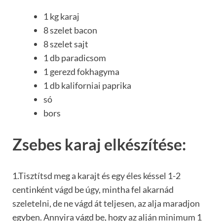
1 kg karaj
8 szelet bacon
8 szelet sajt
1 db paradicsom
1 gerezd fokhagyma
1 db kaliforniai paprika
só
bors
Zsebes karaj elkészítése:
1.Tisztítsd meg a karajt és egy éles késsel 1-2
centinként vágd be úgy, mintha fel akarnád
szeletelni, de ne vágd át teljesen, az alja maradjon
egyben. Annyira vágd be, hogy az alján minimum 1