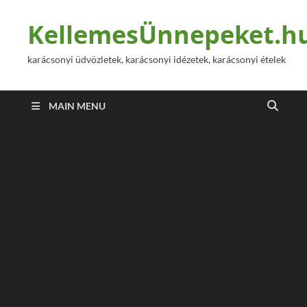
KellemesÜnnepeket.h
karácsonyi üdvözletek, karácsonyi idézetek, karácsonyi ételek
MAIN MENU