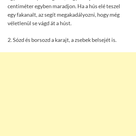
centiméter egyben maradjon. Ha a hús elé teszel
egy fakanalt, az segít megakadályozni, hogy még
véletlenül se vágd át a húst.
2. Sózd és borsozd a karajt, a zsebek belsejét is.