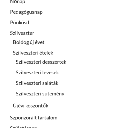
Nőnap
Pedagógusnap
Pünkösd
Szilveszter
Boldog új évet
Szilveszteri ételek
Szilveszteri desszertek
Szilveszteri levesek
Szilveszteri saláták
Szilveszteri sütemény
Újévi köszöntők
Szponzorált tartalom
Születésnap