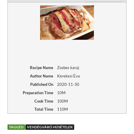
Recipe Name
Zsebes karaj
Author Name
Kerekesi Éva
Published On
2020-11-30
Preparation Time
10M
Cook Time
100M
Total Time
110M
TAGGED
VENDÉGVÁRÓ HÚSÉTELEK