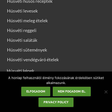
Húsvéti húsos receptek
Húsvéti levesek
Húsvéti meleg ételek
Húsvéti reggeli
Húsvéti saláták
Húsvéti sütemények
Húsvéti vendégváró ételek
Húsvéti képek
A honlap felhasználói élmény fokozásának érdekében sütiket
Húsvéti köszöntők
alkalmazunk.
Locsolóversek
ELFOGADOM
NEM FOGADOM EL.
Iskolai szünetek
PRIVACY POLICY
Karácsony