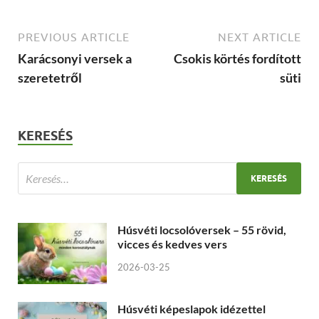
PREVIOUS ARTICLE
NEXT ARTICLE
Karácsonyi versek a
Csokis körtés fordított
szeretetről
süti
KERESÉS
Húsvéti locsolóversek – 55 rövid,
vicces és kedves vers
2026-03-25
Húsvéti képeslapok idézettel