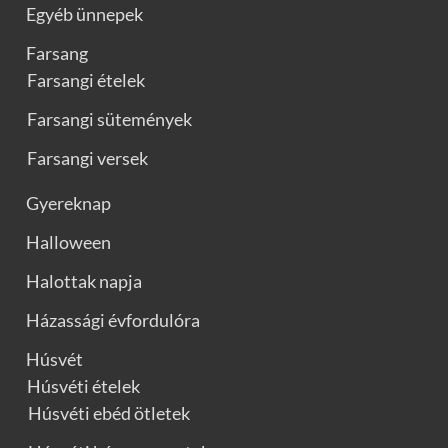
Egyéb ünnepek
Farsang
Farsangi ételek
Farsangi sütemények
Farsangi versek
Gyereknap
Halloween
Halottak napja
Házassági évfordulóra
Húsvét
Húsvéti ételek
Húsvéti ebéd ötletek