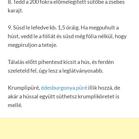
8. Tedd a 200 fokra előmelegített sütőbe a zsebes
karajt.
9. Süsd le lefedve kb. 1,5 óráig. Ha megpuhult a
húst, vedd le a fóliát és süsd még fólia nélkül, hogy
megpiruljon a teteje.
Tálalás előtt pihentesd kicsit a hús, és ferdén
szeleteld fel, úgy lesz a leglátványosabb.
Krumplipüré,
édesburgonya püré
illik hozzá, de
akár a hússal együtt süthetsz krumpliköretet is
mellé.