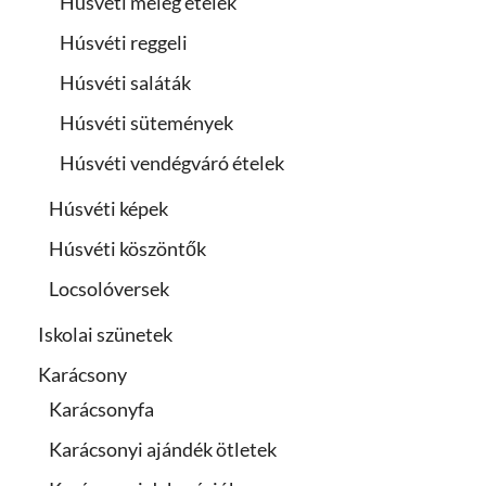
Húsvéti meleg ételek
Húsvéti reggeli
Húsvéti saláták
Húsvéti sütemények
Húsvéti vendégváró ételek
Húsvéti képek
Húsvéti köszöntők
Locsolóversek
Iskolai szünetek
Karácsony
Karácsonyfa
Karácsonyi ajándék ötletek