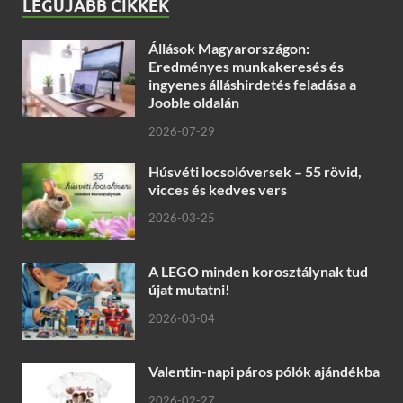
LEGÚJABB CIKKEK
Állások Magyarországon:
Eredményes munkakeresés és
ingyenes álláshirdetés feladása a
Jooble oldalán
2026-07-29
Húsvéti locsolóversek – 55 rövid,
vicces és kedves vers
2026-03-25
A LEGO minden korosztálynak tud
újat mutatni!
2026-03-04
Valentin-napi páros pólók ajándékba
2026-02-27