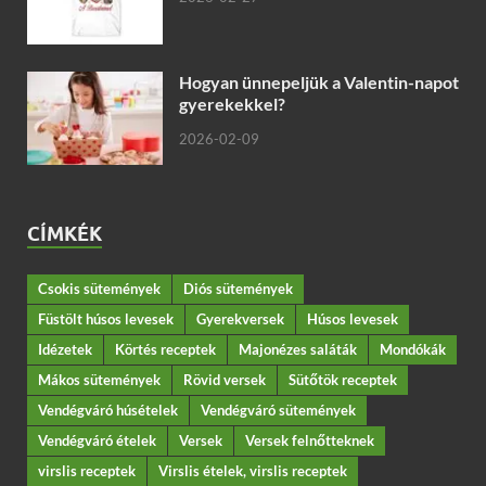
Hogyan ünnepeljük a Valentin-napot
gyerekekkel?
2026-02-09
CÍMKÉK
Csokis sütemények
Diós sütemények
Füstölt húsos levesek
Gyerekversek
Húsos levesek
Idézetek
Körtés receptek
Majonézes saláták
Mondókák
Mákos sütemények
Rövid versek
Sütőtök receptek
Vendégváró húsételek
Vendégváró sütemények
Vendégváró ételek
Versek
Versek felnőtteknek
virslis receptek
Virslis ételek, virslis receptek