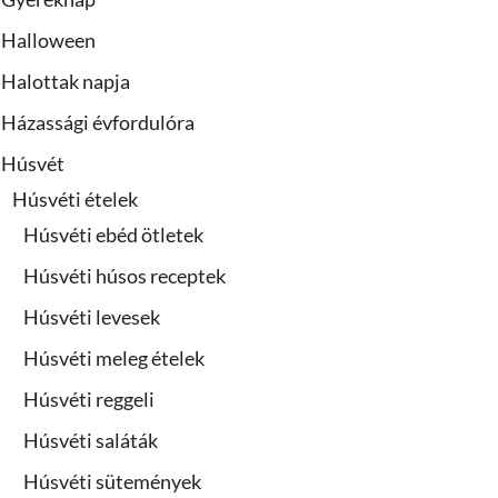
Halloween
Halottak napja
Házassági évfordulóra
Húsvét
Húsvéti ételek
Húsvéti ebéd ötletek
Húsvéti húsos receptek
Húsvéti levesek
Húsvéti meleg ételek
Húsvéti reggeli
Húsvéti saláták
Húsvéti sütemények