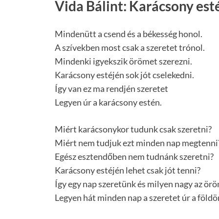
Vida Bálint: Karácsony est
Mindenütt a csend és a békesség honol.
A szívekben most csak a szeretet trónol.
Mindenki igyekszik örömet szerezni.
Karácsony estéjén sok jót cselekedni.
Így van ez ma rendjén szeretet
Legyen úr a karácsony estén.
Miért karácsonykor tudunk csak szeretni?
Miért nem tudjuk ezt minden nap megtenni
Egész esztendőben nem tudnánk szeretni?
Karácsony estéjén lehet csak jót tenni?
Így egy nap szeretünk és milyen nagy az ör
Legyen hát minden nap a szeretet úr a földö