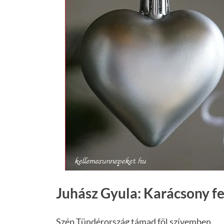
Juhász Gyula: Karácsony fe
Szép Tündérország támad föl szívemben