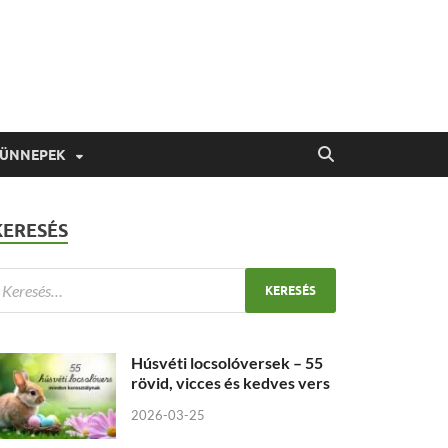
 ÜNNEPEK
KERESÉS
Húsvéti locsolóversek – 55
rövid, vicces és kedves vers
2026-03-25