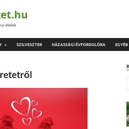
et.hu
nyi ételek
Y
SZILVESZTER
HÁZASSÁGI ÉVFORDULÓRA
EGYÉB
retetről