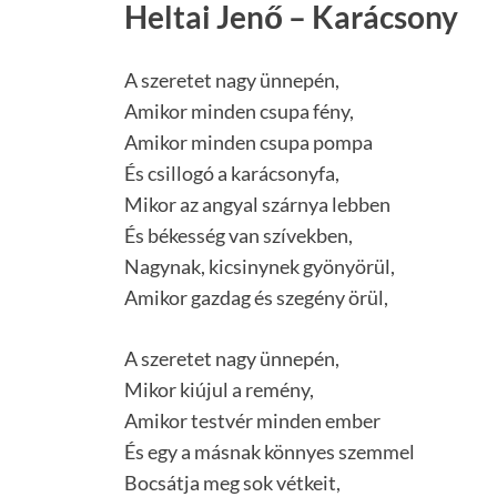
Heltai Jenő – Karácsony
A szeretet nagy ünnepén,
Amikor minden csupa fény,
Amikor minden csupa pompa
És csillogó a karácsonyfa,
Mikor az angyal szárnya lebben
És békesség van szívekben,
Nagynak, kicsinynek gyönyörül,
Amikor gazdag és szegény örül,
A szeretet nagy ünnepén,
Mikor kiújul a remény,
Amikor testvér minden ember
És egy a másnak könnyes szemmel
Bocsátja meg sok vétkeit,