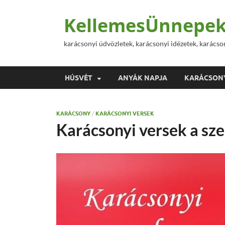
KellemesÜnnepek
karácsonyi üdvözletek, karácsonyi idézetek, karácso
HÚSVÉT
ANYÁK NAPJA
KARÁCSON
KARÁCSONY
/
KARÁCSONYI VERSEK
Karácsonyi versek a sze