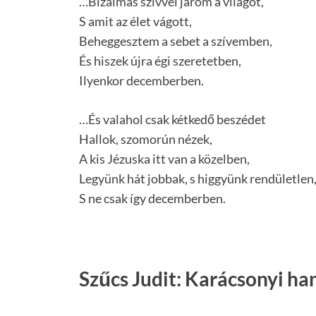
…Bizalmas szívvel járom a világot,
S amit az élet vágott,
Beheggesztem a sebet a szívemben,
És hiszek újra égi szeretetben,
Ilyenkor decemberben.
…És valahol csak kétkedő beszédet
Hallok, szomorún nézek,
A kis Jézuska itt van a közelben,
Legyünk hát jobbak, s higgyünk rendületlen
S ne csak így decemberben.
Szűcs Judit: Karácsonyi h