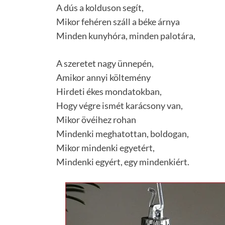
A dús a kolduson segít,
Mikor fehéren száll a béke árnya
Minden kunyhóra, minden palotára,
A szeretet nagy ünnepén,
Amikor annyi költemény
Hirdeti ékes mondatokban,
Hogy végre ismét karácsony van,
Mikor övéihez rohan
Mindenki meghatottan, boldogan,
Mikor mindenki egyetért,
Mindenki egyért, egy mindenkiért.