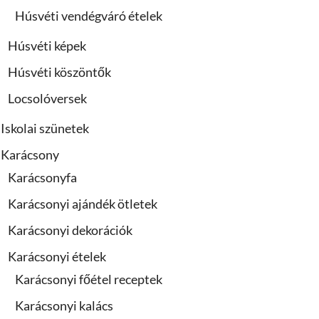
Húsvéti vendégváró ételek
Húsvéti képek
Húsvéti köszöntők
Locsolóversek
Iskolai szünetek
Karácsony
Karácsonyfa
Karácsonyi ajándék ötletek
Karácsonyi dekorációk
Karácsonyi ételek
Karácsonyi főétel receptek
Karácsonyi kalács