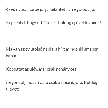
őz és nyuszi körbe járja, tekintetük megcsodálja.
Képzeld el, hogy ott állok és boldog új évet kívánok!
Ma van az év utolsó napja, a hírt mindenki smsben
kapja.
Kopogtat az újév, már csak néhány óra,
ne gondolj most másra csak a szépre, jóra. Boldog
újévet!