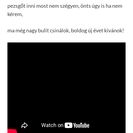
pezsgőt inni most nem szégyen, önts úgy is ha nem
kérem,
ma még nagy bulit csinálok, boldog új évet kívánok!