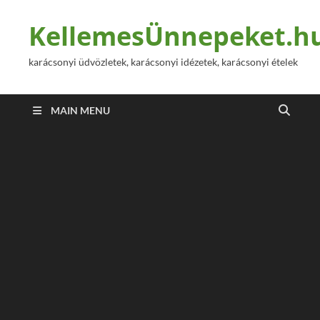
KellemesÜnnepeket.h
karácsonyi üdvözletek, karácsonyi idézetek, karácsonyi ételek
MAIN MENU