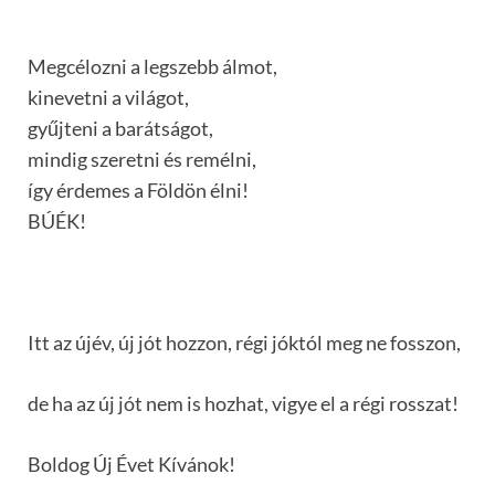
Megcélozni a legszebb álmot,
kinevetni a világot,
gyűjteni a barátságot,
mindig szeretni és remélni,
így érdemes a Földön élni!
BÚÉK!
Itt az újév, új jót hozzon, régi jóktól meg ne fosszon,
de ha az új jót nem is hozhat, vigye el a régi rosszat!
Boldog Új Évet Kívánok!