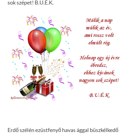
sok szépet! B.U.É.K.
Erdő szélén ezüstfenyő havas ággal büszkélkedő