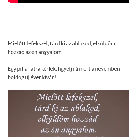
Mielőtt lefekszel, tárd ki az ablakod, elküldöm
hozzád az én angyalom.
Egy pillanatra kérlek, figyelj rá mert a nevemben
boldog új évet kíván!