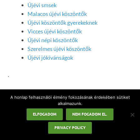
Újévi smsek
Malacos újévi köszöntők
Újévi köszöntők gyerekeknek
Vicces újévi köszöntők
Újévi népi köszöntők
Szerelmes újévi köszöntők
Újévi jókívánságok
.
Array
A honlap felhasználói élmény fokozásának érdekében sütiket
alkalmazunk.
ELFOGADOM
NEM FOGADOM EL.
PRIVACY POLICY