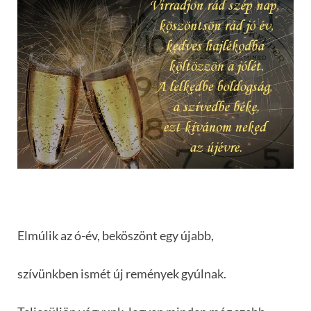
Elmúlik az ó-év, beköszönt egy újabb,
szívünkben ismét új remények gyúlnak.