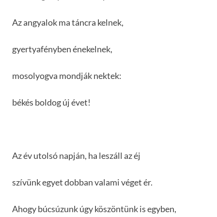
Az angyalok ma táncra kelnek,
gyertyafényben énekelnek,
mosolyogva mondják nektek:
békés boldog új évet!
Az év utolsó napján, ha leszáll az éj
szívünk egyet dobban valami véget ér.
Ahogy búcsúzunk úgy köszöntünk is egyben,