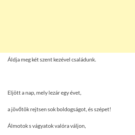
Áldja meg két szent kezével családunk.
Eljött a nap, mely lezár egy évet,
a jövőtök rejtsen sok boldogságot, és szépet!
Álmotok s vágyatok valóra váljon,