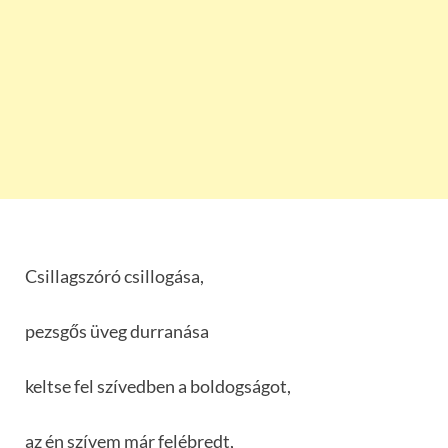
Csillagszóró csillogása,
pezsgős üveg durranása
keltse fel szívedben a boldogságot,
az én szívem már felébredt,