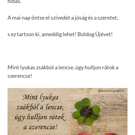
hibás.
A mai nap öntse el szívedet a jóság és a szeretet,
s ez tartson ki, ameddig lehet! Boldog Újévet!
Mint lyukas zsákból a lencse, úgy hulljon rátok a
szerencse!