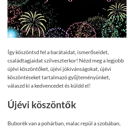
Így köszöntsd fel a barátaidat, ismerőseidet,
családtagjaidat szilveszterkor! Nézd meg a legjobb
újévi köszöntőket, újévi jókívánságokat, újévi
köszöntéseket tartalmazó gyűjteményünket,
válaszd ki a kedvencedet és küldd el!
Újévi köszöntők
Buborék van a pohárban, malac repül a szobában,