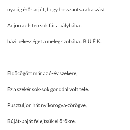
nyakig érő sarjút, hogy bosszantsa a kaszást..
Adjon az Isten sok fát a kályhába…
házi békességet a meleg szobába.. B.Ú.É.K..
Eldöcögött már az ó-év szekere,
Ez a szekér sok-sok gonddal volt tele.
Pusztuljon hát nyikorogva-zörögve,
Búját-baját felejtsük el örökre.