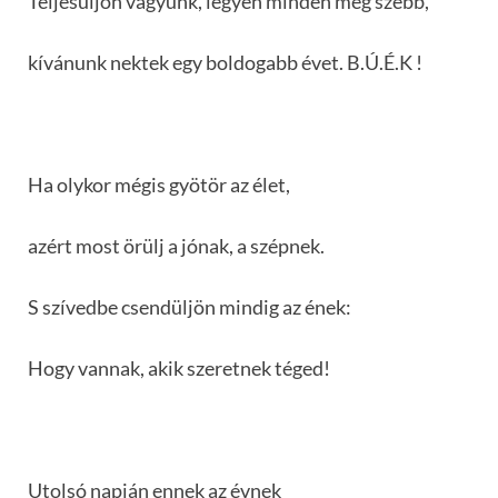
Teljesüljön vágyunk, legyen minden még szebb,
kívánunk nektek egy boldogabb évet. B.Ú.É.K !
Ha olykor mégis gyötör az élet,
azért most örülj a jónak, a szépnek.
S szívedbe csendüljön mindig az ének:
Hogy vannak, akik szeretnek téged!
Utolsó napján ennek az évnek