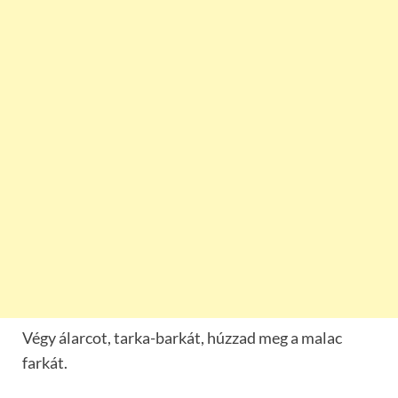
Végy álarcot, tarka-barkát, húzzad meg a malac
farkát.