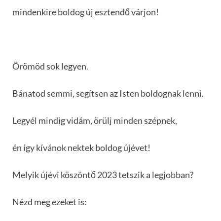
mindenkire boldog új esztendő várjon!
Örömöd sok legyen.
Bánatod semmi, segítsen az Isten boldognak lenni.
Legyél mindig vidám, örülj minden szépnek,
én így kívánok nektek boldog újévet!
Melyik újévi köszöntő 2023 tetszik a legjobban?
Nézd meg ezeket is: