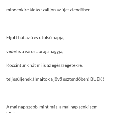
mindenkire áldás szálljon az újesztendőben.
Eljött hát az ó év utolsó napja,
vedel is a város apraja nagyja,
Koccintunk hát mi is az egészségetekre,
teljesüljenek álmaitok a jövő esztendőben! BUÉK !
A mai nap szebb, mint más, a mai nap senki sem