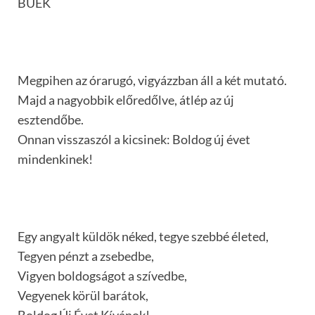
BÚÉK
Megpihen az órarugó, vigyázzban áll a két mutató.
Majd a nagyobbik előredőlve, átlép az új
esztendőbe.
Onnan visszaszól a kicsinek: Boldog új évet
mindenkinek!
Egy angyalt küldök néked, tegye szebbé életed,
Tegyen pénzt a zsebedbe,
Vigyen boldogságot a szívedbe,
Vegyenek körül barátok,