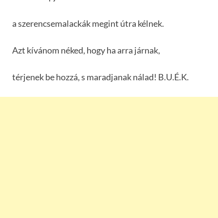
a szerencsemalackák megint útra kélnek.
Azt kívánom néked, hogy ha arra járnak,
térjenek be hozzá, s maradjanak nálad! B.U.É.K.