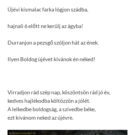
Újévi kismalac farka lógjon szádba,
hajnali 6 előtt ne kerülj az ágyba!
Durranjon a pezsgő szóljon hát az ének.
Ilyen Boldog újévet kívánok én néked!
Virradjon rád szép nap, köszöntsön rád jó év,
kedves hajlékodba költözzön a jólét.
A lelkedbe boldogság, a szívedbe béke,
ezt kívánom neked az újévre.