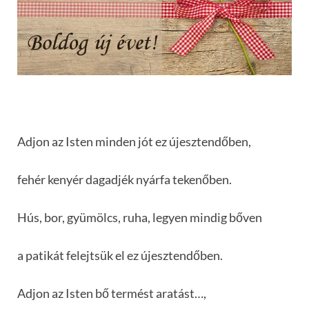
Adjon az Isten minden jót ez újesztendőben,
fehér kenyér dagadjék nyárfa tekenőben.
Hús, bor, gyümölcs, ruha, legyen mindig bőven
a patikát felejtsük el ez újesztendőben.
Adjon az Isten bő termést aratást…,