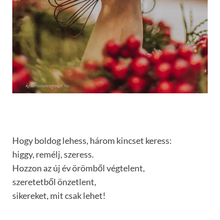
Hogy boldog lehess, három kincset keress:
higgy, remélj, szeress.
Hozzon az új év örömből végtelent,
szeretetből önzetlent,
sikereket, mit csak lehet!