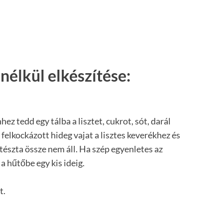
nélkül elkészítése:
hez tedd egy tálba a lisztet, cukrot, sót, darál
 felkockázott hideg vajat a lisztes keverékhez és
 tészta össze nem áll. Ha szép egyenletes az
 a hűtőbe egy kis ideig.
t.