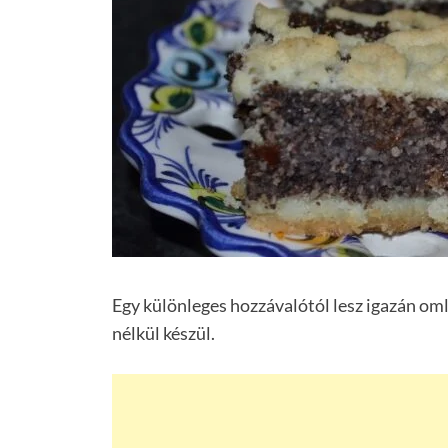
Egy különleges hozzávalótól lesz igazán oml
nélkül készül.