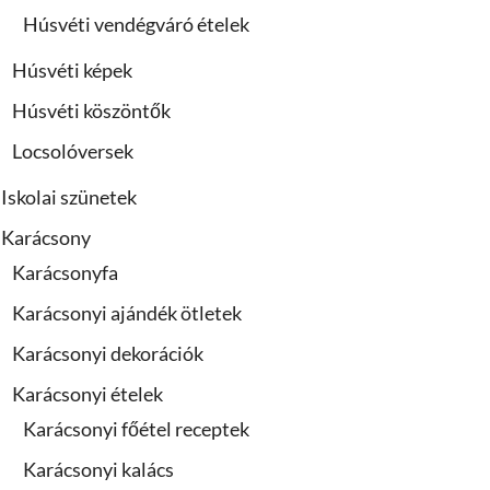
Húsvéti vendégváró ételek
Húsvéti képek
Húsvéti köszöntők
Locsolóversek
Iskolai szünetek
Karácsony
Karácsonyfa
Karácsonyi ajándék ötletek
Karácsonyi dekorációk
Karácsonyi ételek
Karácsonyi főétel receptek
Karácsonyi kalács