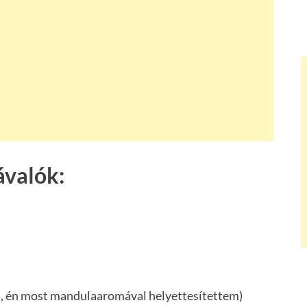
ávalók:
is, én most mandulaaromával helyettesítettem)