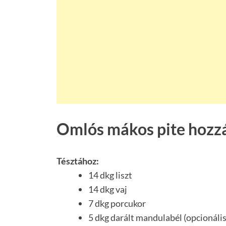
Omlós mákos pite hozz
Tésztához:
14 dkg liszt
14 dkg vaj
7 dkg porcukor
5 dkg darált mandulabél (opcionál