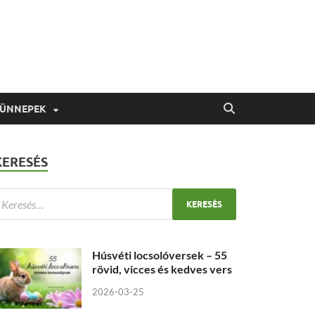
 ÜNNEPEK
KERESÉS
Húsvéti locsolóversek – 55
rövid, vicces és kedves vers
2026-03-25