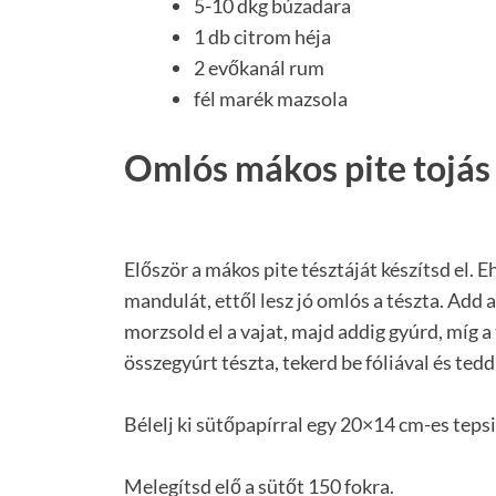
5-10 dkg búzadara
1 db citrom héja
2 evőkanál rum
fél marék mazsola
Omlós mákos pite tojás 
Először a mákos pite tésztáját készítsd el. Eh
mandulát, ettől lesz jó omlós a tészta. Add a
morzsold el a vajat, majd addig gyúrd, míg a
összegyúrt tészta, tekerd be fóliával és tedd
Bélelj ki sütőpapírral egy 20×14 cm-es tepsi
Melegítsd elő a sütőt 150 fokra.