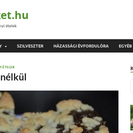
et.hu
nyi ételek
Y
SZILVESZTER
HÁZASSÁGI ÉVFORDULÓRA
EGYÉB
I ÉTELEK
 nélkül