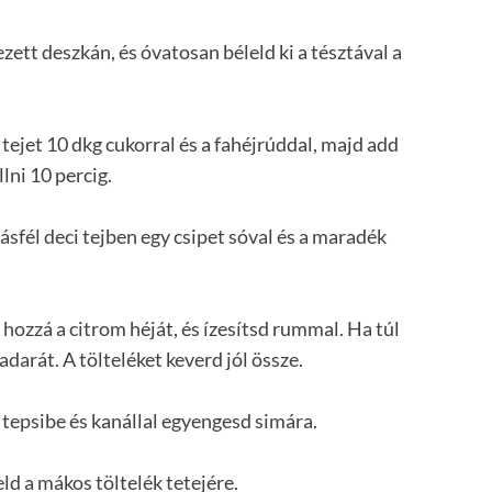
ezett deszkán, és óvatosan béleld ki a tésztával a
i tejet 10 dkg cukorral és a fahéjrúddal, majd add
lni 10 percig.
sfél deci tejben egy csipet sóval és a maradék
hozzá a citrom héját, és ízesítsd rummal. Ha túl
darát. A tölteléket keverd jól össze.
 tepsibe és kanállal egyengesd simára.
ld a mákos töltelék tetejére.