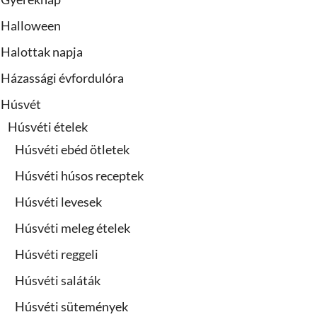
Halloween
Halottak napja
Házassági évfordulóra
Húsvét
Húsvéti ételek
Húsvéti ebéd ötletek
Húsvéti húsos receptek
Húsvéti levesek
Húsvéti meleg ételek
Húsvéti reggeli
Húsvéti saláták
Húsvéti sütemények