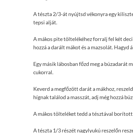
A tészta 2/3-át nyújtsd vékonyra egy kiliszt
tepsi alját.
A mákos pite töltelékéhez forralj fel két dec
hozzá a darált mákot és a mazsolát. Hagyd ál
Egy másik lábosban főzd meg a búzadarát má
cukorral.
Keverd a megfőzött darát a mákhoz, reszeld 
hígnak találod a masszát, adj még hozzá búza
A mákos tölteléket tedd a tésztával borított
A tészta 1/3 részét nagylyukú reszelőn resze