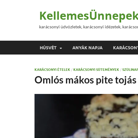
KellemesÜnnepek
karácsonyi üdvözletek, karácsonyi idézetek, karácso
HÚSVÉT
ANYÁK NAPJA
KARÁCSON
KARÁCSONYI ÉTELEK
/
KARÁCSONYI SÜTEMÉNYEK
/
SZÜLINAP
Omlós mákos pite tojás