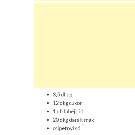
3,5 dl tej
12 dkg cukor
1 db fahéjrúd
20 dkg darált mák
csipetnyi só