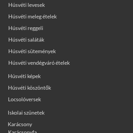
Húsvéti levesek
Húsvéti meleg ételek
Húsvéti reggeli
Húsvéti saláták
Húsvéti sütemények
Húsvéti vendégváró ételek
Húsvéti képek
Húsvéti köszöntők
Locsolóversek
Iskolai szünetek
Karácsony
Karácsonyfa