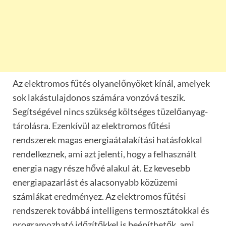
Az elektromos fűt
é
s olyanelőny
ö
ket kínál, amelyek
sok lakástulajdonos számá
ra vonz
ó
vá teszik.
Segítségével nincs szüks
é
g k
ö
lts
é
ges t
üzelőanyag-
tárolá
sra
. Ezenkívül az elektromos fűt
é
si
rendszerek magas energiaátalakítási hatásfokkal
rendelkeznek, ami azt jelenti, hogy a felhasznált
energia nagy r
é
sze hőv
é
alakul át. Ez kevesebb
energiapazarlást
é
s alacsonyabb k
ö
züzemi
számlákat eredm
é
nyez. Az elektromos fűt
é
si
rendszerek tová
bb
á intelligens termosztátokkal
é
s
programozható időzítő
kkel i
s beépíthetők
, ami