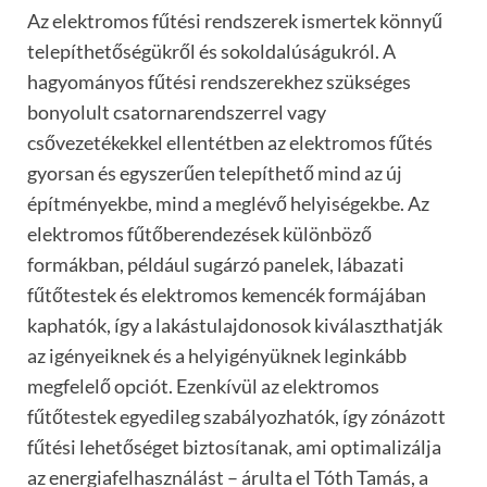
Az elektromos fűt
é
si rendszerek ismertek k
ö
nnyű
telepí
thet
ős
é
gükről
é
s sokoldalúságukr
ó
l. A
hagyományos fűt
é
si rendszerekhez szüks
é
ges
bonyolult csatornarendszerrel vagy
csővezet
é
kekkel ellent
é
tben az elektromos fűt
é
s
gyorsan
é
s egyszerűen telepí
thet
ő mind az új
é
pítm
é
nyekbe, mind a megl
é
vő helyis
é
gekbe. Az
elektromos fűtőberendez
é
sek kül
ö
nb
ö
ző
form
ákban, p
é
ldául sugárzó panelek, lábazati
fűtőtestek
é
s elektromos kemenc
é
k form
ájában
kaphat
ó
k, így a lakástulajdonosok kiválaszthatják
az ig
é
nyeiknek
é
s a helyig
é
nyüknek leginkább
megfelelő
opció
t. Ezenkívül az elektromos
fűtőtestek egyedileg szabályozhat
ó
k, így z
ó
názott
fűt
é
si lehetős
é
get biztosítanak, ami optimalizálja
az energiafelhasználást – árulta el Tóth Tamás, a