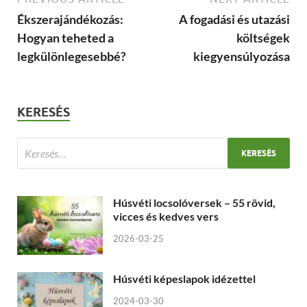
Ékszerajándékozás:
A fogadási és utazási
Hogyan teheted a
költségek
legkülönlegesebbé?
kiegyensúlyozása
KERESÉS
Húsvéti locsolóversek – 55 rövid,
vicces és kedves vers
2026-03-25
Húsvéti képeslapok idézettel
2024-03-30