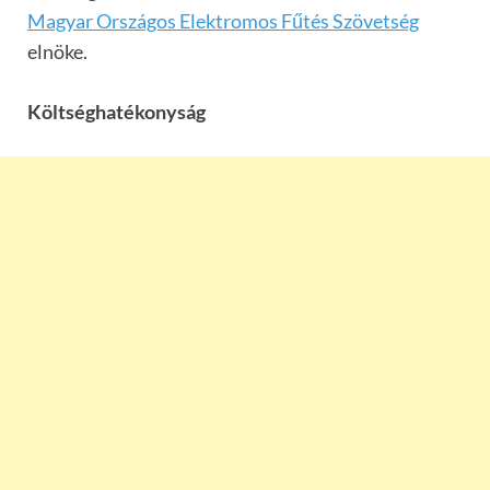
Magyar Országos Elektromos Fűtés Szövetség
elnöke.
K
ö
lts
é
ghat
é
konyság