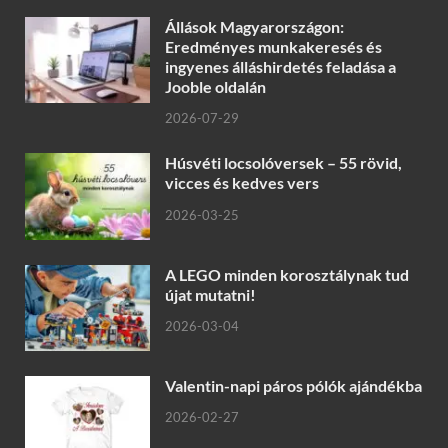
Állások Magyarországon:
Eredményes munkakeresés és
ingyenes álláshirdetés feladása a
Jooble oldalán
2026-07-29
Húsvéti locsolóversek – 55 rövid,
vicces és kedves vers
2026-03-25
A LEGO minden korosztálynak tud
újat mutatni!
2026-03-04
Valentin-napi páros pólók ajándékba
2026-02-27