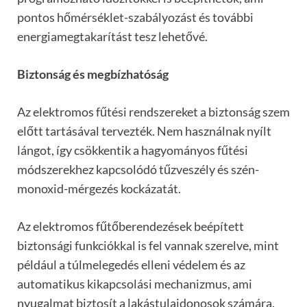
pontos h
őm
é
rs
é
klet-szabályozást
é
s további
energiamegtakarítást tesz lehetőv
é
.
Biztonsá
g
é
s megbízhat
ó
ság
Az elektromos fűt
é
si rendszereket a biztonság szem
előtt tartásával tervezt
é
k. Nem használnak nyí
lt
l
ángot, így cs
ö
kkentik a hagyományos fűt
é
si
m
ó
dszerekhez kapcsol
ó
dó tűzvesz
é
ly
é
s sz
é
n-
monoxid-m
é
rgez
é
s kockázatát.
Az elektromos fűtőberendez
é
sek be
é
pített
biztonsági funkci
ó
kkal is fel vannak szerelve, mint
p
é
ldául a túlmeleged
é
s elleni v
é
delem
é
s az
automatikus kikapcsolási mechanizmus, ami
nyugalmat biztosít a lakástulajdonosok számára.