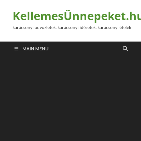
KellemesÜnnepeket.h
karácsonyi üdvözletek, karácsonyi idézetek, karácsonyi ételek
MAIN MENU