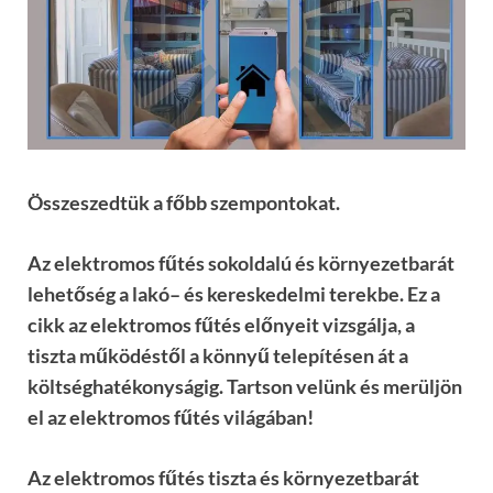
Összeszedtük a főbb szempontokat.
Az elektromos fűt
é
s sokoldalú és k
ö
rnyezetbarát
lehetős
é
g a lak
ó
–
é
s kereskedelmi terekbe. Ez a
cikk az elektromos fűt
é
s el
őnyeit vizsgálja, a
tiszta műk
ö
d
é
stől a k
ö
nnyű telepít
é
sen át a
k
ö
lts
é
ghat
é
konysá
gig. Tartson vel
ünk
é
s merülj
ö
n
el az elektromos fűt
é
s világában!
Az elektromos fűtés tiszta
é
s k
ö
rnyezetbarát