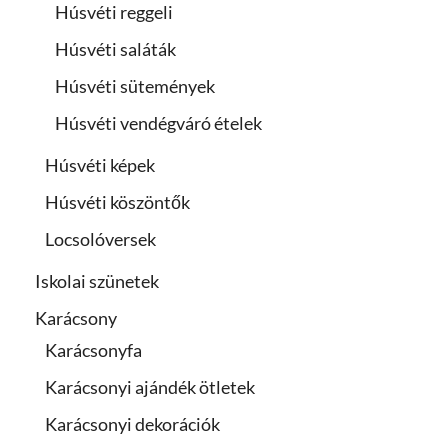
Húsvéti reggeli
Húsvéti saláták
Húsvéti sütemények
Húsvéti vendégváró ételek
Húsvéti képek
Húsvéti köszöntők
Locsolóversek
Iskolai szünetek
Karácsony
Karácsonyfa
Karácsonyi ajándék ötletek
Karácsonyi dekorációk