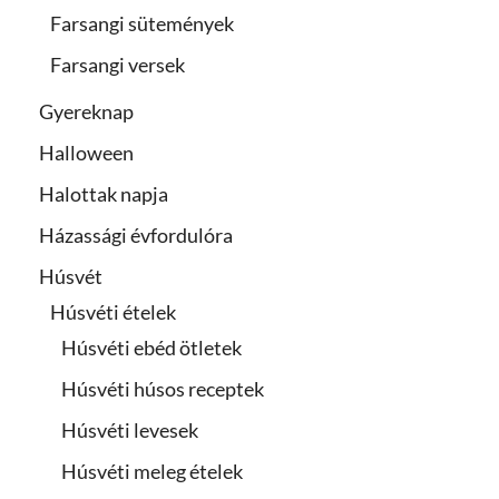
Farsangi sütemények
Farsangi versek
Gyereknap
Halloween
Halottak napja
Házassági évfordulóra
Húsvét
Húsvéti ételek
Húsvéti ebéd ötletek
Húsvéti húsos receptek
Húsvéti levesek
Húsvéti meleg ételek