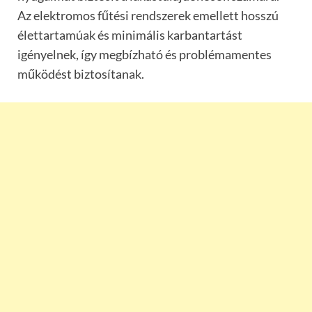
Az elektromos fűt
é
si rendszerek emellett hosszú
é
lettartam
úak
é
s minimális karbantartá
st
ig
é
nyelnek, így megbízható é
s problé
mamentes
m
űk
ö
d
é
st biztosítanak.