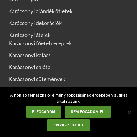
Karácsonyi ajándék ötletek
Karácsonyi dekorációk
Karácsonyi ételek
Karácsonyi főétel receptek
Karácsonyi kalács
Karácsonyi saláta
Karácsonyi sütemények
Karácsonyi idézetek
A honlap felhasználói élmény fokozásának érdekében sütiket
alkalmazunk.
Karácsonyi üdvözletek
ELFOGADOM
NEM FOGADOM EL.
Karácsonyi versek
PRIVACY POLICY
Mikulás