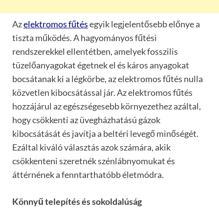
Az
elektromos f
űt
é
s
egyik legjelentősebb előnye a
tiszta műk
ö
d
é
s. A hagyományos fűt
é
si
rendszerekkel ellent
é
tben, amelyek fosszilis
tüzelőanyagokat
é
getnek el
é
s káros anyagokat
bocsátanak ki a l
é
gk
ö
rbe, az elektromos fűt
é
s nulla
k
ö
zvetlen kibocsátással jár. Az elektromos fűt
é
s
hozzájárul az eg
é
szs
é
gesebb k
ö
rnyezethez azáltal,
hogy cs
ö
kkenti az üvegházhatású gázok
kibocsátását
é
s javítja a belt
é
ri levegő minős
é
g
é
t.
Ezáltal kiváló választás azok számára, akik
cs
ö
kkenteni szeretn
é
k sz
é
nlábnyomukat
é
s
áttérnének a fenntarthat
ó
bb
é
letm
ó
dra.
K
ö
nnyű telepít
é
s
é
s sokoldalúság