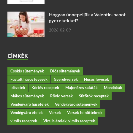
Hogyan ünnepeljük a Valentin-napot
gyerekekkel?
2026-02-09
CÍMKÉK
Csokis sütemények
Diós sütemények
Füstölt húsos levesek
Gyerekversek
Húsos levesek
Idézetek
Körtés receptek
Majonézes saláták
Mondókák
Mákos sütemények
Rövid versek
Sütőtök receptek
Vendégváró húsételek
Vendégváró sütemények
Vendégváró ételek
Versek
Versek felnőtteknek
virslis receptek
Virslis ételek, virslis receptek