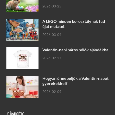
2026-03-25
A LEGO minden korosztálynak tud
újat mutatni!
2026-03-04
Valentin-napi páros pólók ajándékba
2026-02-27
Hogyan ünnepeljük a Valentin-napot
gyerekekkel?
2026-02-09
CÍMKÉK