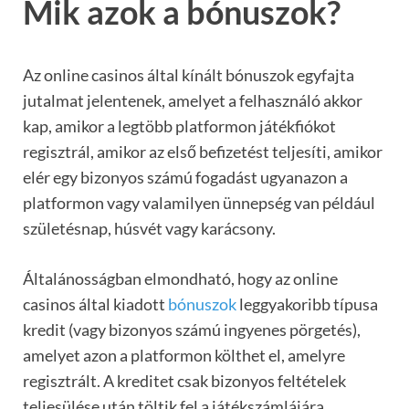
Mik azok a bónuszok?
Az online casinos által kínált bónuszok egyfajta
jutalmat jelentenek, amelyet a felhasználó akkor
kap, amikor a legtöbb platformon játékfiókot
regisztrál, amikor az első befizetést teljesíti, amikor
elér egy bizonyos számú fogadást ugyanazon a
platformon vagy valamilyen ünnepség van például
születésnap, húsvét vagy karácsony.
Általánosságban elmondható, hogy az online
casinos által kiadott
bónuszok
leggyakoribb típusa
kredit (vagy bizonyos számú ingyenes pörgetés),
amelyet azon a platformon költhet el, amelyre
regisztrált. A kreditet csak bizonyos feltételek
teljesülése után töltik fel a játékszámlájára,