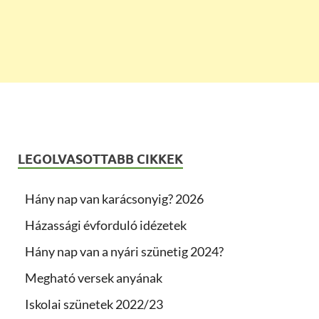
LEGOLVASOTTABB CIKKEK
Hány nap van karácsonyig? 2026
Házassági évforduló idézetek
Hány nap van a nyári szünetig 2024?
Megható versek anyának
Iskolai szünetek 2022/23