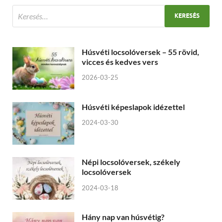
Húsvéti locsolóversek – 55 rövid,
vicces és kedves vers
2026-03-25
Húsvéti képeslapok idézettel
2024-03-30
Népi locsolóversek, székely
locsolóversek
2024-03-18
Hány nap van húsvétig?