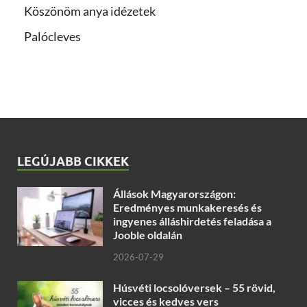
Köszönöm anya idézetek
Palócleves
LEGÚJABB CIKKEK
Állások Magyarországon:
Eredményes munkakeresés és
ingyenes álláshirdetés feladása a
Jooble oldalán
2026-07-29
Húsvéti locsolóversek – 55 rövid,
vicces és kedves vers