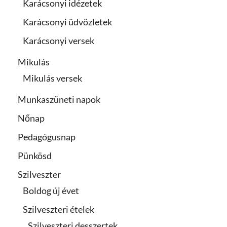
Karácsonyi idézetek
Karácsonyi üdvözletek
Karácsonyi versek
Mikulás
Mikulás versek
Munkaszüneti napok
Nőnap
Pedagógusnap
Pünkösd
Szilveszter
Boldog új évet
Szilveszteri ételek
Szilveszteri desszertek