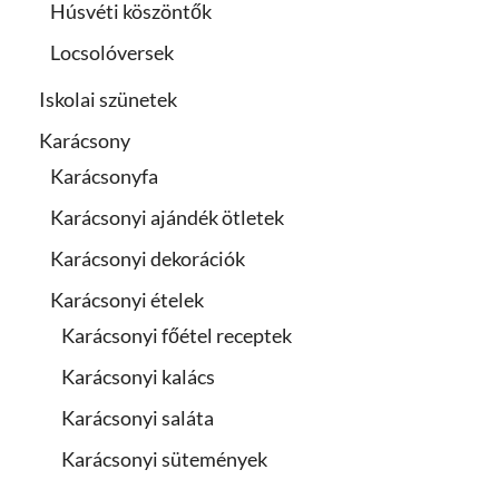
Húsvéti köszöntők
Locsolóversek
Iskolai szünetek
Karácsony
Karácsonyfa
Karácsonyi ajándék ötletek
Karácsonyi dekorációk
Karácsonyi ételek
Karácsonyi főétel receptek
Karácsonyi kalács
Karácsonyi saláta
Karácsonyi sütemények