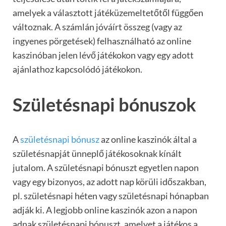
amelyek a választott játéküzemeltetőtől függően
változnak. A számlán jóváírt összeg (vagy az
ingyenes pörgetések) felhasználható az online
kaszinóban jelen lévő játékokon vagy egy adott
ajánlathoz kapcsolódó játékokon.
Születésnapi bónuszok
A
születésnapi bónusz
az online kaszinók által a
születésnapját ünneplő játékosoknak kínált
jutalom. A születésnapi bónuszt egyetlen napon
vagy egy bizonyos, az adott nap körüli időszakban,
pl. születésnapi héten vagy születésnapi hónapban
adják ki. A legjobb online kaszinók azon a napon
adnak születésnapi bónuszt, amelyet a játékos a