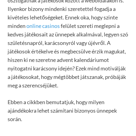
osztogatnak a játékosok között a weboldalakon is.
Ilyenkor bizony mindenki szeretettel fogadja a
kivételes lehetőségeket. Ennek oka, hogy szinte
minden
online casinos
felület szereti meglepni a
kedves játékosait az ünnepek alkalmával, legyen szó
születésnapról, karácsonyról vagy újévről. A
játékosok értékelve és megbecsülve érzik magukat,
hiszen ki ne szeretne advent kalendáriumot
nyitogatni karácsony idején? Ezek mind motiválják
a játékosokat, hogy mégtöbbet játszanak, próbáják
meg a szerencséjüket.
Ebben a cikkben bemutatjuk, hogy milyen
ajándékokra lehet számítani bizonyos ünnepek
során.