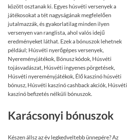
között osztanak ki. Egyes húsvéti versenyek a
játékosokat a tét nagyságának megfelelően
jutalmazzák, és gyakorlatilag minden ilyen
versenyen van ranglista, ahol valós idejű
eredményeket láthat. Ezek a bónuszok lehetnek
például; Húsvéti nyerőgépes versenyek,
Nyereményjátékok, Bónusz kódok, Húsvéti
tojásvadászat, Húsvéti ingyenes pörgetések,
Húsvéti nyereményjátékok, Élő kaszinó húsvéti
bónusz, Húsvéti kaszinó cashback akciók, Húsvéti
kaszinó befizetés nélküli bónuszok.
Karácsonyi bónuszok
Készen állsz az év legkedveltebb ünnepére? Az