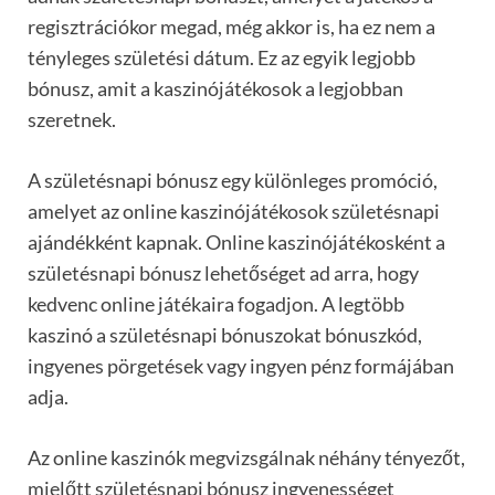
regisztrációkor megad, még akkor is, ha ez nem a
tényleges születési dátum. Ez az egyik legjobb
bónusz, amit a kaszinójátékosok a legjobban
szeretnek.
A születésnapi bónusz egy különleges promóció,
amelyet az online kaszinójátékosok születésnapi
ajándékként kapnak. Online kaszinójátékosként a
születésnapi bónusz lehetőséget ad arra, hogy
kedvenc online játékaira fogadjon. A legtöbb
kaszinó a születésnapi bónuszokat bónuszkód,
ingyenes pörgetések vagy ingyen pénz formájában
adja.
Az online kaszinók megvizsgálnak néhány tényezőt,
mielőtt születésnapi bónusz ingyenességet