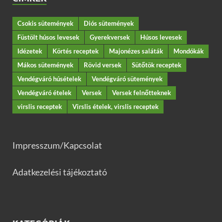
Csokis sütemények
Diós sütemények
Füstölt húsos levesek
Gyerekversek
Húsos levesek
Idézetek
Körtés receptek
Majonézes saláták
Mondókák
Mákos sütemények
Rövid versek
Sütőtök receptek
Vendégváró húsételek
Vendégváró sütemények
Vendégváró ételek
Versek
Versek felnőtteknek
virslis receptek
Virslis ételek, virslis receptek
Impresszum/Kapcsolat
Adatkezelési tájékoztató