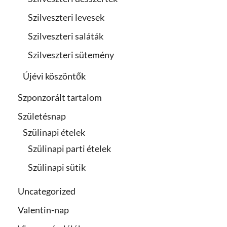
Szilveszteri levesek
Szilveszteri saláták
Szilveszteri sütemény
Újévi köszöntők
Szponzorált tartalom
Születésnap
Szülinapi ételek
Szülinapi parti ételek
Szülinapi sütik
Uncategorized
Valentin-nap