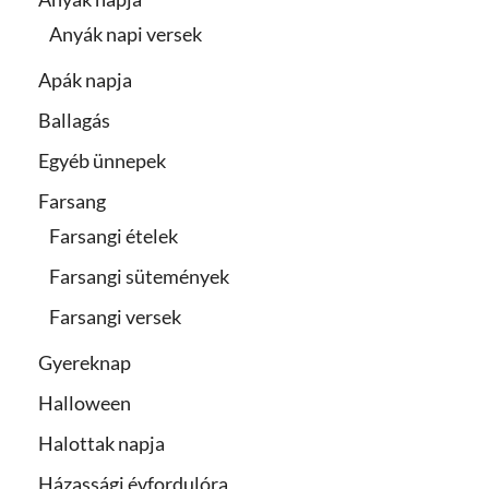
Anyák napi versek
Apák napja
Ballagás
Egyéb ünnepek
Farsang
Farsangi ételek
Farsangi sütemények
Farsangi versek
Gyereknap
Halloween
Halottak napja
Házassági évfordulóra