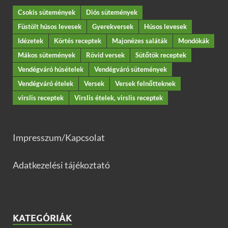
Csokis sütemények
Diós sütemények
Füstölt húsos levesek
Gyerekversek
Húsos levesek
Idézetek
Körtés receptek
Majonézes saláták
Mondókák
Mákos sütemények
Rövid versek
Sütőtök receptek
Vendégváró húsételek
Vendégváró sütemények
Vendégváró ételek
Versek
Versek felnőtteknek
virslis receptek
Virslis ételek, virslis receptek
Impresszum/Kapcsolat
Adatkezelési tájékoztató
KATEGÓRIÁK