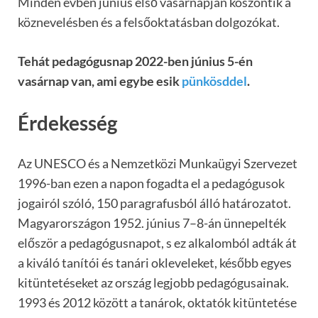
Minden évben június első vasárnapján köszöntik a
köznevelésben és a felsőoktatásban dolgozókat.
Tehát pedagógusnap 2022-ben június 5-én
vasárnap van, ami egybe esik
pünkösddel
.
Érdekesség
Az UNESCO és a Nemzetközi Munkaügyi Szervezet
1996-ban ezen a napon fogadta el a pedagógusok
jogairól szóló, 150 paragrafusból álló határozatot.
Magyarországon 1952. június 7–8-án ünnepelték
először a pedagógusnapot, s ez alkalomból adták át
a kiváló tanítói és tanári okleveleket, később egyes
kitüntetéseket az ország legjobb pedagógusainak.
1993 és 2012 között a tanárok, oktatók kitüntetése