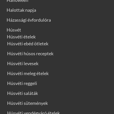
Halottak napja
Házassági évfordulóra
Húsvét
Húsvéti ételek
Húsvéti ebéd ötletek
Húsvéti húsos receptek
Húsvéti levesek
Húsvéti meleg ételek
Húsvéti reggeli
Húsvéti saláták
Húsvéti sütemények
Húsvéti vendégváró ételek