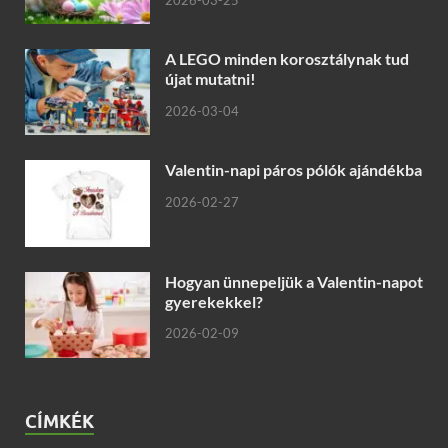
2026-03-25
A LEGO minden korosztálynak tud
újat mutatni!
2026-03-04
Valentin-napi páros pólók ajándékba
2026-02-27
Hogyan ünnepeljük a Valentin-napot
gyerekekkel?
2026-02-09
CÍMKÉK