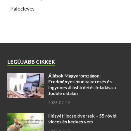
Palócleves
LEGÚJABB CIKKEK
Állások Magyarországon:
Eredményes munkakeresés és
ingyenes álláshirdetés feladása a
Jooble oldalán
2026-07-29
Húsvéti locsolóversek – 55 rövid,
vicces és kedves vers