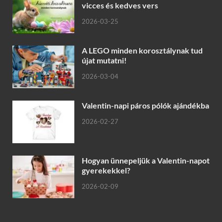
vicces és kedves vers
2026-03-25
A LEGO minden korosztálynak tud
újat mutatni!
2026-03-04
Valentin-napi páros pólók ajándékba
2026-02-27
Hogyan ünnepeljük a Valentin-napot
gyerekekkel?
2026-02-09