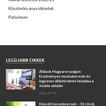
Köszönöm anya idézetek
Palócleves
LEGÚJABB CIKKEK
Állások Magyarországon:
Eredményes munkakeresés és
ingyenes álláshirdetés feladása a
Jooble oldalán
2026-07-29
Húsvéti locsolóversek – 55 rövid,