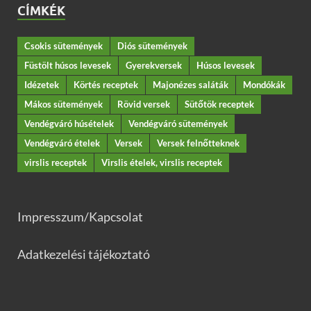
CÍMKÉK
Csokis sütemények
Diós sütemények
Füstölt húsos levesek
Gyerekversek
Húsos levesek
Idézetek
Körtés receptek
Majonézes saláták
Mondókák
Mákos sütemények
Rövid versek
Sütőtök receptek
Vendégváró húsételek
Vendégváró sütemények
Vendégváró ételek
Versek
Versek felnőtteknek
virslis receptek
Virslis ételek, virslis receptek
Impresszum/Kapcsolat
Adatkezelési tájékoztató