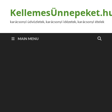
KellemesÜnnepeket.h
karácsonyi üdvözletek, karácsonyi idézetek, karácsonyi ételek
MAIN MENU