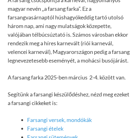
magyar nevén „a farsang farka”. Ez a
farsangvasárnaptól húshagyókeddig tartó utolsó
három nap, ami nagy mulatságok közepette,
valójában télbúcsúztató is. Számos városban ekkor
rendezik meg a híres karnevált (riói karnevál,
velencei karnevál), Magyarországon pedig a farsang
legnevezetesebb eseményét, a mohácsi busójárást.
A farsang farka 2025-ben március 2-4. között van.
Segítünk a farsangi készülődéshez, nézd meg ezeket
a farsangi cikkeket is:
Farsangi versek, mondókák
Farsangi ételek
Farsangi sütemények