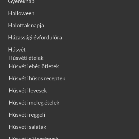
Gyereknap
Halloween
Halottak napja
Házassági évfordulóra
Húsvét
Húsvéti ételek
Húsvéti ebéd ötletek
Húsvéti húsos receptek
Húsvéti levesek
Húsvéti meleg ételek
Húsvéti reggeli
Húsvéti saláták
Húsvéti sütemények