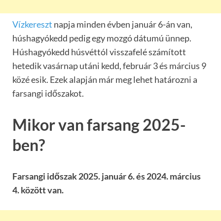
Vízkereszt
napja minden évben január 6-án van,
húshagyókedd pedig egy mozgó dátumú ünnep.
Húshagyókedd húsvéttól visszafelé számított
hetedik vasárnap utáni kedd, február 3 és március 9
közé esik. Ezek alapján már meg lehet határozni a
farsangi időszakot.
Mikor van farsang 2025-
ben?
Farsangi időszak 2025. január 6. és 2024. március
4. között van.