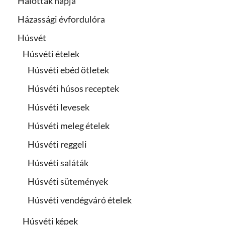
Halottak napja
Házassági évfordulóra
Húsvét
Húsvéti ételek
Húsvéti ebéd ötletek
Húsvéti húsos receptek
Húsvéti levesek
Húsvéti meleg ételek
Húsvéti reggeli
Húsvéti saláták
Húsvéti sütemények
Húsvéti vendégváró ételek
Húsvéti képek