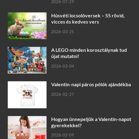
2026-07-29
Húsvéti locsolóversek – 55 rövid,
vicces és kedves vers
2026-03-25
A LEGO minden korosztálynak tud
újat mutatni!
2026-03-04
Valentin-napi páros pólók ajándékba
2026-02-27
Hogyan ünnepeljük a Valentin-napot
gyerekekkel?
2026-02-09