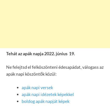
Tehát az apák napja 2022. június 19.
Ne felejtsd el felköszönteni édesapádat, válogass az
apák napi köszöntők közül:
apák napi versek
apák napi idézetek képekkel
boldog apák napját képek