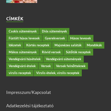
CÍMKÉK
Csokis sütemények
Diós sütemények
Füstölt húsos levesek
Gyerekversek
Húsos levesek
Idézetek
Körtés receptek
Majonézes saláták
Mondókák
Mákos sütemények
Rövid versek
Sütőtök receptek
Vendégváró húsételek
Vendégváró sütemények
Vendégváró ételek
Versek
Versek felnőtteknek
virslis receptek
Virslis ételek, virslis receptek
Impresszum/Kapcsolat
Adatkezelési tájékoztató