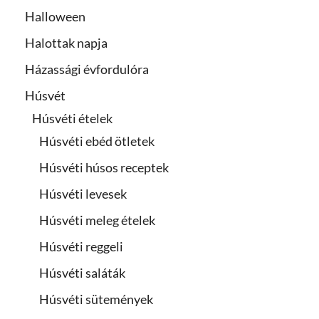
Halloween
Halottak napja
Házassági évfordulóra
Húsvét
Húsvéti ételek
Húsvéti ebéd ötletek
Húsvéti húsos receptek
Húsvéti levesek
Húsvéti meleg ételek
Húsvéti reggeli
Húsvéti saláták
Húsvéti sütemények