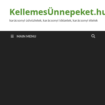
KellemesÜnnepeket.h
karácsonyi üdvözletek, karácsonyi idézetek, karácsonyi ételek
MAIN MENU