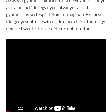
Az aszalt gyümölcsöknek is ott a helye a karácsonyi
asztalon, péládul egy ilyen látványos aszalt
gyümölcsös sertéspástétom formájában. Ezt kicsit
időígényesebb elkészíteni, de előre elkészíthető, így
nem kell szenteste az előételre időt fordítani.