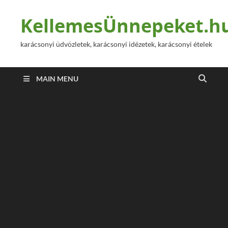
KellemesÜnnepeket.h
karácsonyi üdvözletek, karácsonyi idézetek, karácsonyi ételek
MAIN MENU