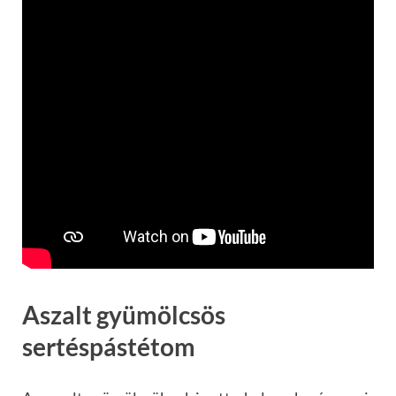
Aszalt gyümölcsös
sertéspástétom