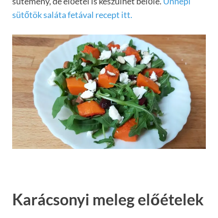
sütemény, de előétel is készülhet belőle.
Ünnepi
sütőtök saláta fetával recept itt.
Karácsonyi meleg előételek