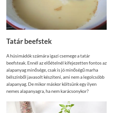
Tatár beefstek
A húsimádók számára igazi csemege a tatár
beefsteak. Ennél az előételnél kifejezetten fontos az
alapanyag minősége, csak is jó minőségű marha
bélszínből javasolt készíteni, ami nem a legolcsóbb
alapanyag. De mikor máskor költsünk egy ilyen
nemes alapanyagra, ha nem karácsonykor?