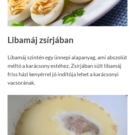
Libamáj zsírjában
Libamáj szintén egy ünnepi alapanyag, ami abszolút
méltó a karácsony estéhez. Zsírjában sült libamáj
friss házi kenyérrel jó indítója lehet a karácsonyi
vacsorának.