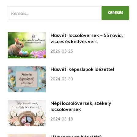
Húsvéti locsolóversek – 55 rövid,
vicces és kedves vers
2026-03-25
Húsvéti képeslapok idézettel
2024-03-30
Népi locsolóversek, székely
locsolóversek
2024-03-18
Hány nap van húsvétig?