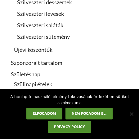
Szilveszteri desszertek
Szilveszteri levesek
Szilveszteri saláták
Szilveszteri sütemény
Újévi köszöntők
Szponzorált tartalom
Születésnap
Szülinapi ételek
Szülinapi parti ételek
A honlap felhasználói élmény fokozásának érdekében sütiket
alkalmazunk.
Szülinapi sütik
ELFOGADOM
NEM FOGADOM EL.
Uncategorized
PRIVACY POLICY
Valentin-nap