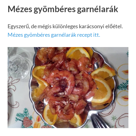
Mézes gyömbéres garnélarák
Egyszerű, de mégis különleges karácsonyi előétel.
Mézes gyömbéres garnélarák recept itt.