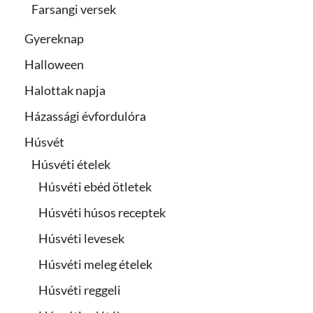
Farsangi versek
Gyereknap
Halloween
Halottak napja
Házassági évfordulóra
Húsvét
Húsvéti ételek
Húsvéti ebéd ötletek
Húsvéti húsos receptek
Húsvéti levesek
Húsvéti meleg ételek
Húsvéti reggeli