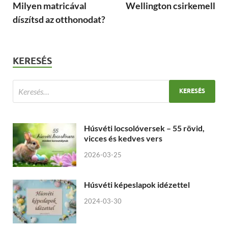
Milyen matricával
Wellington csirkemell
díszítsd az otthonodat?
KERESÉS
Húsvéti locsolóversek – 55 rövid,
vicces és kedves vers
2026-03-25
Húsvéti képeslapok idézettel
2024-03-30