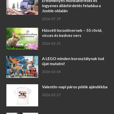
Eredményes munkakeresés és
ingyenes álláshirdetés feladása a
Jooble oldalán
2026-07-29
Húsvéti locsolóversek – 55 rövid,
vicces és kedves vers
2026-03-25
A LEGO minden korosztálynak tud
újat mutatni!
2026-03-04
Valentin-napi páros pólók ajándékba
2026-02-27