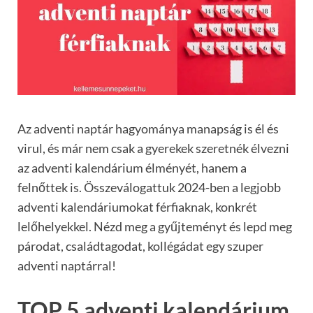
Az adventi naptár hagyománya manapság is él és
virul, és már nem csak a gyerekek szeretnék élvezni
az adventi kalendárium élményét, hanem a
felnőttek is. Összeválogattuk 2024-ben a legjobb
adventi kalendáriumokat férfiaknak, konkrét
lelőhelyekkel. Nézd meg a gyűjteményt és lepd meg
párodat, családtagodat, kollégádat egy szuper
adventi naptárral!
TOP 5 adventi kalendárium