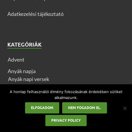
Adatkezelési tájékoztató
KATEGÓRIÁK
Advent
Anyák napja
Anyák napi versek
Apák napja
A honlap felhasználói élmény fokozásának érdekében sütiket
alkalmazunk.
Ballagás
ELFOGADOM
NEM FOGADOM EL.
Egyéb ünnepek
PRIVACY POLICY
Farsang