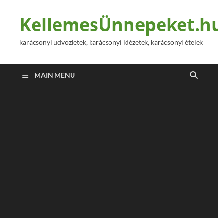
KellemesÜnnepeket.h
karácsonyi üdvözletek, karácsonyi idézetek, karácsonyi ételek
MAIN MENU