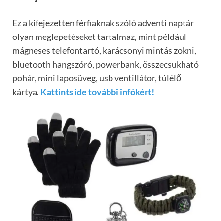
Ez a kifejezetten férfiaknak szóló adventi naptár
olyan meglepetéseket tartalmaz, mint például
mágneses telefontartó, karácsonyi mintás zokni,
bluetooth hangszóró, powerbank, összecsukható
pohár, mini laposüveg, usb ventillátor, túlélő
kártya.
Kattints ide további infókért!