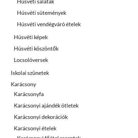
Húsvéti saláták
Húsvéti sütemények
Húsvéti vendégváró ételek
Húsvéti képek
Húsvéti köszöntők
Locsolóversek
Iskolai szünetek
Karácsony
Karácsonyfa
Karácsonyi ajándék ötletek
Karácsonyi dekorációk
Karácsonyi ételek