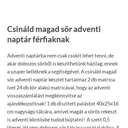
Csináld magad sör adventi
naptár férfiaknak
Adventi naptárba nem csak csokit lehet tenni, de
akár dobozos sörből is készíthetünk házilag, ennek
a szuper kelléknek a segítségével. A csináld magad
sör adventi naptár készlet tartalmaz 2 db matrica
ívet 24 db kör alakú matricával, hogy az adventi
visszaszámlálást megkönnyítse az
ajándékozottnak! 1 db díszített palástot 40x25x16
cm nagyságú tálcára, amivel magát a sörös rekeszt
is adventi köntösbe tudod bújtatni! A szett 0,5
literes átlagos dobozos sör tálcára van kialakítva. A