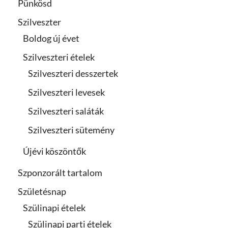
Pünkösd
Szilveszter
Boldog új évet
Szilveszteri ételek
Szilveszteri desszertek
Szilveszteri levesek
Szilveszteri saláták
Szilveszteri sütemény
Újévi köszöntők
Szponzorált tartalom
Születésnap
Szülinapi ételek
Szülinapi parti ételek