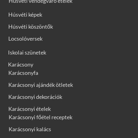
Húsvéti vendégváró ételek
Húsvéti képek
Húsvéti köszöntők
Locsolóversek
Iskolai szünetek
Karácsony
Karácsonyfa
Karácsonyi ajándék ötletek
Karácsonyi dekorációk
Karácsonyi ételek
Karácsonyi főétel receptek
Karácsonyi kalács