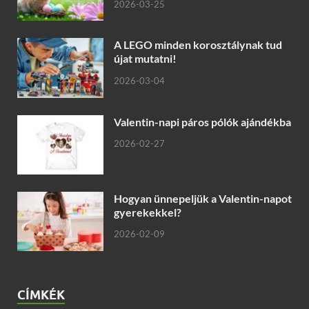
2026-03-25
A LEGO minden korosztálynak tud
újat mutatni!
2026-03-04
Valentin-napi páros pólók ajándékba
2026-02-27
Hogyan ünnepeljük a Valentin-napot
gyerekekkel?
2026-02-09
CÍMKÉK