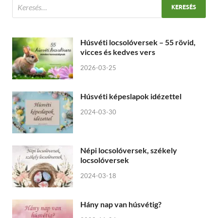
Húsvéti locsolóversek – 55 rövid,
vicces és kedves vers
2026-03-25
Húsvéti képeslapok idézettel
2024-03-30
Népi locsolóversek, székely
locsolóversek
2024-03-18
Hány nap van húsvétig?