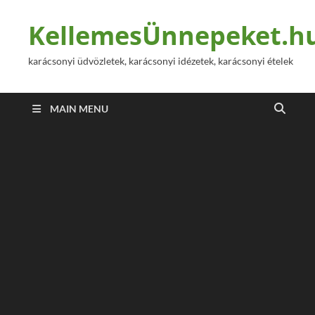
KellemesÜnnepeket.h
karácsonyi üdvözletek, karácsonyi idézetek, karácsonyi ételek
MAIN MENU