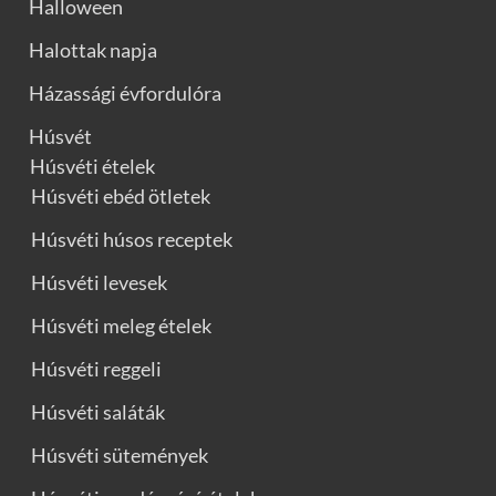
Halloween
Halottak napja
Házassági évfordulóra
Húsvét
Húsvéti ételek
Húsvéti ebéd ötletek
Húsvéti húsos receptek
Húsvéti levesek
Húsvéti meleg ételek
Húsvéti reggeli
Húsvéti saláták
Húsvéti sütemények