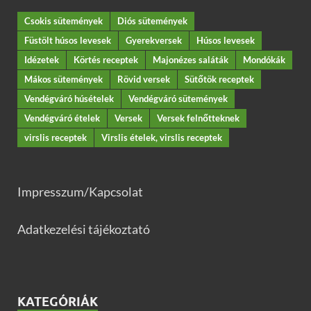
Csokis sütemények
Diós sütemények
Füstölt húsos levesek
Gyerekversek
Húsos levesek
Idézetek
Körtés receptek
Majonézes saláták
Mondókák
Mákos sütemények
Rövid versek
Sütőtök receptek
Vendégváró húsételek
Vendégváró sütemények
Vendégváró ételek
Versek
Versek felnőtteknek
virslis receptek
Virslis ételek, virslis receptek
Impresszum/Kapcsolat
Adatkezelési tájékoztató
KATEGÓRIÁK