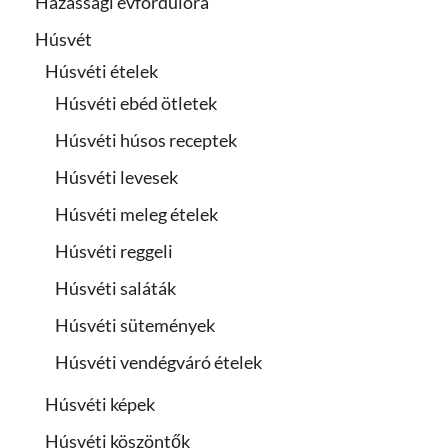
Házassági évfordulóra
Húsvét
Húsvéti ételek
Húsvéti ebéd ötletek
Húsvéti húsos receptek
Húsvéti levesek
Húsvéti meleg ételek
Húsvéti reggeli
Húsvéti saláták
Húsvéti sütemények
Húsvéti vendégváró ételek
Húsvéti képek
Húsvéti köszöntők