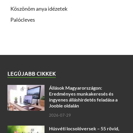
Köszönöm anya idézetek
Palócleves
LEGÚJABB CIKKEK
Állások Magyarországon:
Eredményes munkakeresés és
ingyenes álláshirdetés feladása a
Jooble oldalán
2026-07-29
Húsvéti locsolóversek – 55 rövid,