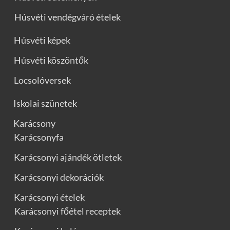
Húsvéti vendégváró ételek
Húsvéti képek
Húsvéti köszöntők
Locsolóversek
Iskolai szünetek
Karácsony
Karácsonyfa
Karácsonyi ajándék ötletek
Karácsonyi dekorációk
Karácsonyi ételek
Karácsonyi főétel receptek