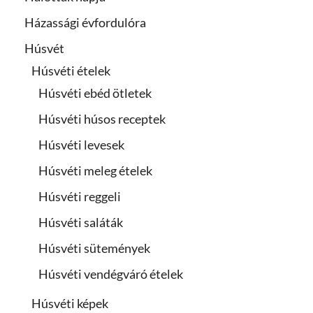
Házassági évfordulóra
Húsvét
Húsvéti ételek
Húsvéti ebéd ötletek
Húsvéti húsos receptek
Húsvéti levesek
Húsvéti meleg ételek
Húsvéti reggeli
Húsvéti saláták
Húsvéti sütemények
Húsvéti vendégváró ételek
Húsvéti képek