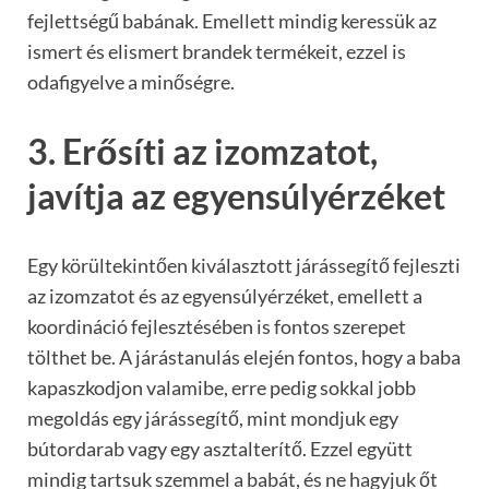
fejlettségű babának. Emellett mindig keressük az
ismert és elismert brandek termékeit, ezzel is
odafigyelve a minőségre.
3. Erősíti az izomzatot,
javítja az egyensúlyérzéket
Egy körültekintően kiválasztott járássegítő fejleszti
az izomzatot és az egyensúlyérzéket, emellett a
koordináció fejlesztésében is fontos szerepet
tölthet be. A járástanulás elején fontos, hogy a baba
kapaszkodjon valamibe, erre pedig sokkal jobb
megoldás egy járássegítő, mint mondjuk egy
bútordarab vagy egy asztalterítő. Ezzel együtt
mindig tartsuk szemmel a babát, és ne hagyjuk őt