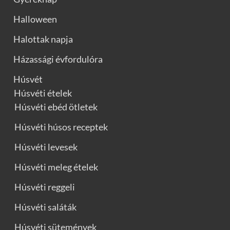
Halloween
Halottak napja
Házassági évfordulóra
Húsvét
Húsvéti ételek
Húsvéti ebéd ötletek
Húsvéti húsos receptek
Húsvéti levesek
Húsvéti meleg ételek
Húsvéti reggeli
Húsvéti saláták
Húsvéti sütemények