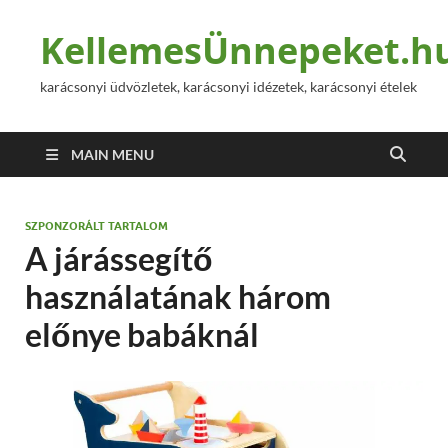
KellemesÜnnepeket.h
karácsonyi üdvözletek, karácsonyi idézetek, karácsonyi ételek
MAIN MENU
SZPONZORÁLT TARTALOM
A járássegítő
használatának három
előnye babáknál