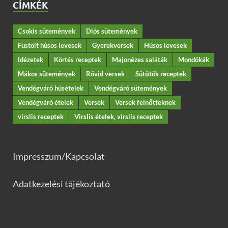
CÍMKÉK
Csokis sütemények
Diós sütemények
Füstölt húsos levesek
Gyerekversek
Húsos levesek
Idézetek
Körtés receptek
Majonézes saláták
Mondókák
Mákos sütemények
Rövid versek
Sütőtök receptek
Vendégváró húsételek
Vendégváró sütemények
Vendégváró ételek
Versek
Versek felnőtteknek
virslis receptek
Virslis ételek, virslis receptek
Impresszum/Kapcsolat
Adatkezelési tájékoztató