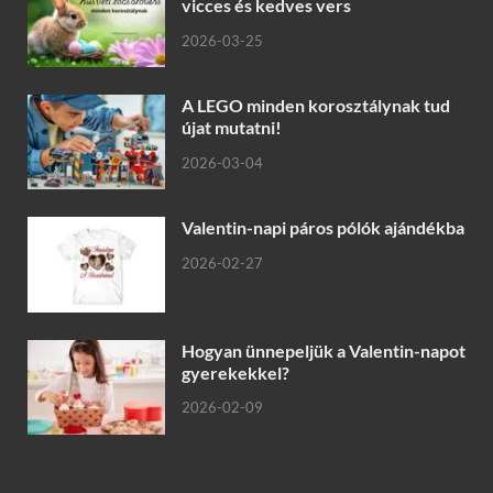
vicces és kedves vers
2026-03-25
A LEGO minden korosztálynak tud
újat mutatni!
2026-03-04
Valentin-napi páros pólók ajándékba
2026-02-27
Hogyan ünnepeljük a Valentin-napot
gyerekekkel?
2026-02-09