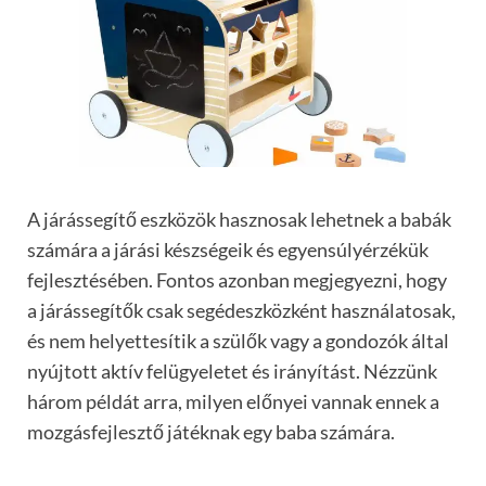
A járássegítő eszközök hasznosak lehetnek a babák
számára a járási készségeik és egyensúlyérzékük
fejlesztésében. Fontos azonban megjegyezni, hogy
a járássegítők csak segédeszközként használatosak,
és nem helyettesítik a szülők vagy a gondozók által
nyújtott aktív felügyeletet és irányítást. Nézzünk
három példát arra, milyen előnyei vannak ennek a
mozgásfejlesztő játéknak egy baba számára.