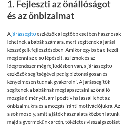
1. Fejleszti az önállóságot
és az önbizalmat
A
járássegítő
eszközök a legtöbb esetben hasznosak
lehetnek a babák számára, mert segítenek a járási
készségeik fejlesztésében. Amikor egy baba elkezdi
megtenni az első lépéseit, az izmok és az
idegrendszer még fejlődésben van, a járássegítő
eszközök segítségével pedig biztonságosan és
kényelmesen tudnak gyakorolni. A járássegítők
segítenek a babáknak megtapasztalni az önálló
mozgás élményét, ami pozitív hatással lehet az
önbizalmukra és a mozgás iránti motivációjukra. Az
a sok mosoly, amit a játék használata közben látunk
majd a gyermekünk arcén, tökéletes visszaigazolást