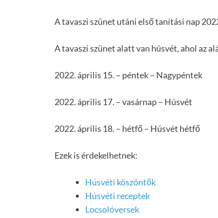
A tavaszi szünet utáni első tanítási nap 2022
A tavaszi szünet alatt van húsvét, ahol az 
2022. április 15. – péntek – Nagypéntek
2022. április 17. – vasárnap – Húsvét
2022. április 18. – hétfő – Húsvét hétfő
Ezek is érdekelhetnek:
Húsvéti köszöntők
Húsvéti receptek
Locsolóversek