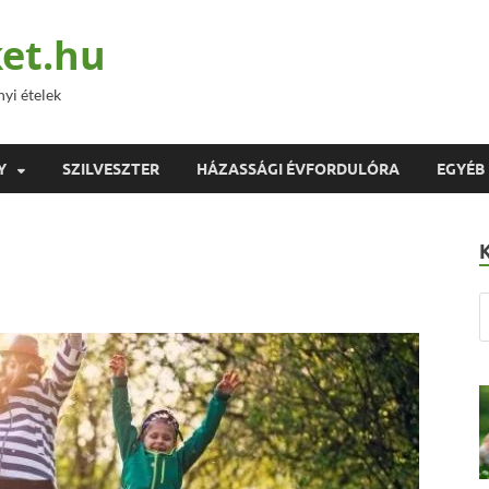
et.hu
nyi ételek
Y
SZILVESZTER
HÁZASSÁGI ÉVFORDULÓRA
EGYÉB