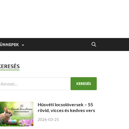
 ÜNNEPEK
KERESÉS
Húsvéti locsolóversek – 55
rövid, vicces és kedves vers
2026-03-25