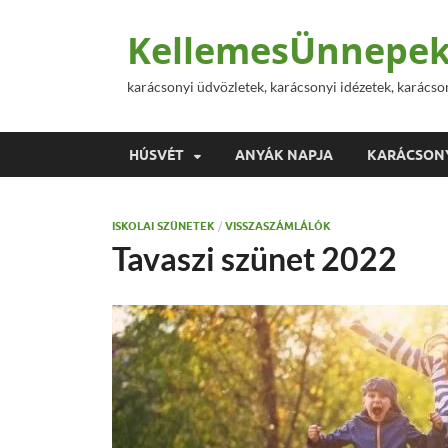
KellemesÜnnepek
karácsonyi üdvözletek, karácsonyi idézetek, karácso
HÚSVÉT
ANYÁK NAPJA
KARÁCSON
ISKOLAI SZÜNETEK
/
VISSZASZÁMLÁLÓK
Tavaszi szünet 2022