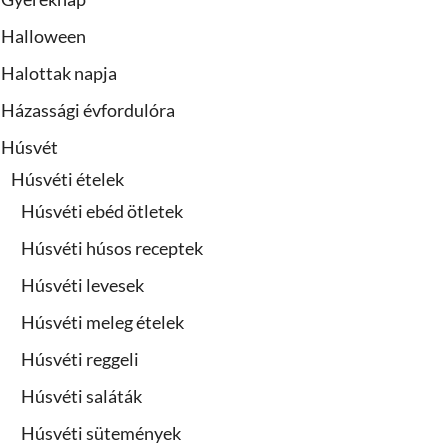
Halloween
Halottak napja
Házassági évfordulóra
Húsvét
Húsvéti ételek
Húsvéti ebéd ötletek
Húsvéti húsos receptek
Húsvéti levesek
Húsvéti meleg ételek
Húsvéti reggeli
Húsvéti saláták
Húsvéti sütemények