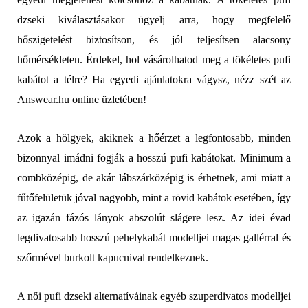
dzseki kiválasztásakor ügyelj arra, hogy megfelelő
hőszigetelést biztosítson, és jól teljesítsen alacsony
hőmérsékleten. Érdekel, hol vásárolhatod meg a tökéletes pufi
kabátot a télre? Ha egyedi ajánlatokra vágysz, nézz szét az
Answear.hu online üzletében!
Azok a hölgyek, akiknek a hőérzet a legfontosabb, minden
bizonnyal imádni fogják a hosszú pufi kabátokat. Minimum a
combközépig, de akár lábszárközépig is érhetnek, ami miatt a
fűtőfelületük jóval nagyobb, mint a rövid kabátok esetében, így
az igazán fázós lányok abszolút slágere lesz. Az idei évad
legdivatosabb hosszú pehelykabát modelljei magas gallérral és
szőrmével burkolt kapucnival rendelkeznek.
A női pufi dzseki alternatíváinak egyéb szuperdivatos modelljei