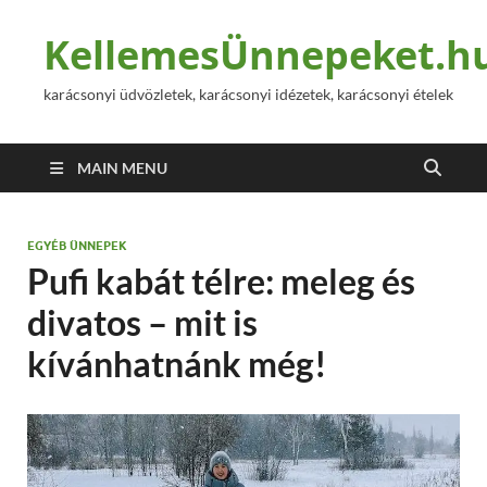
KellemesÜnnepeket.h
karácsonyi üdvözletek, karácsonyi idézetek, karácsonyi ételek
MAIN MENU
EGYÉB ÜNNEPEK
Pufi kabát télre: meleg és
divatos – mit is
kívánhatnánk még!