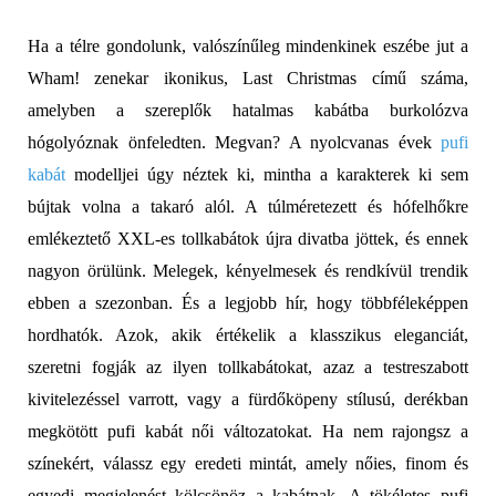
Ha a télre gondolunk, valószínűleg mindenkinek eszébe jut a
Wham! zenekar ikonikus, Last Christmas című száma,
amelyben a szereplők hatalmas kabátba burkolózva
hógolyóznak önfeledten. Megvan? A nyolcvanas évek
pufi
kabát
modelljei úgy néztek ki, mintha a karakterek ki sem
bújtak volna a takaró alól. A túlméretezett és hófelhőkre
emlékeztető XXL-es tollkabátok újra divatba jöttek, és ennek
nagyon örülünk. Melegek, kényelmesek és rendkívül trendik
ebben a szezonban. És a legjobb hír, hogy többféleképpen
hordhatók. Azok, akik értékelik a klasszikus eleganciát,
szeretni fogják az ilyen tollkabátokat, azaz a testreszabott
kivitelezéssel varrott, vagy a fürdőköpeny stílusú, derékban
megkötött pufi kabát női változatokat. Ha nem rajongsz a
színekért, válassz egy eredeti mintát, amely nőies, finom és
egyedi megjelenést kölcsönöz a kabátnak. A tökéletes pufi