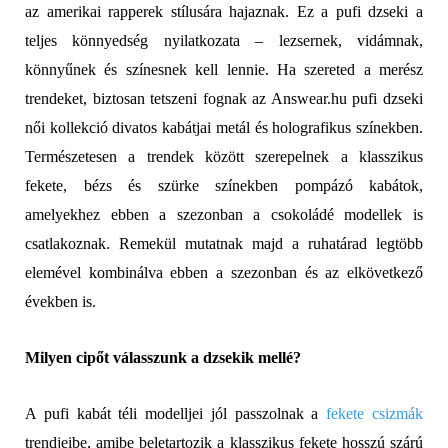
az amerikai rapperek stílusára hajaznak. Ez a pufi dzseki a
teljes könnyedség nyilatkozata – lezsernek, vidámnak,
könnyűnek és színesnek kell lennie. Ha szereted a merész
trendeket, biztosan tetszeni fognak az Answear.hu pufi dzseki
női kollekció divatos kabátjai metál és holografikus színekben.
Természetesen a trendek között szerepelnek a klasszikus
fekete, bézs és szürke színekben pompázó kabátok,
amelyekhez ebben a szezonban a csokoládé modellek is
csatlakoznak. Remekül mutatnak majd a ruhatárad legtöbb
elemével kombinálva ebben a szezonban és az elkövetkező
években is.
Milyen cipőt válasszunk a dzsekik mellé?
A pufi kabát téli modelljei jól passzolnak a
fekete csizmák
trendjeibe, amibe beletartozik a klasszikus fekete hosszú szárú