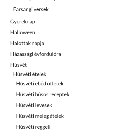
Farsangi versek
Gyereknap
Halloween
Halottak napja
Házassági évfordulóra
Húsvét
Húsvéti ételek
Húsvéti ebéd ötletek
Húsvéti húsos receptek
Húsvéti levesek
Húsvéti meleg ételek
Húsvéti reggeli