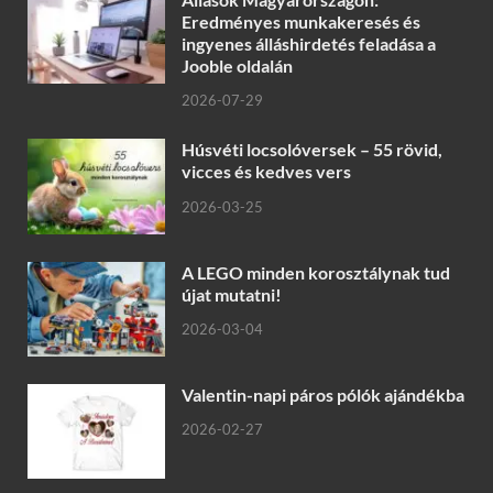
Eredményes munkakeresés és
ingyenes álláshirdetés feladása a
Jooble oldalán
2026-07-29
Húsvéti locsolóversek – 55 rövid,
vicces és kedves vers
2026-03-25
A LEGO minden korosztálynak tud
újat mutatni!
2026-03-04
Valentin-napi páros pólók ajándékba
2026-02-27