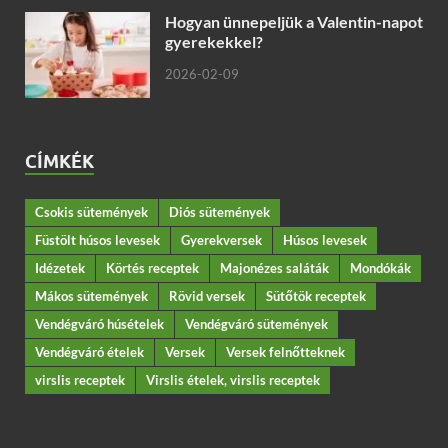
Hogyan ünnepeljük a Valentin-napot
gyerekekkel?
2026-02-09
CÍMKÉK
Csokis sütemények
Diós sütemények
Füstölt húsos levesek
Gyerekversek
Húsos levesek
Idézetek
Körtés receptek
Majonézes saláták
Mondókák
Mákos sütemények
Rövid versek
Sütőtök receptek
Vendégváró húsételek
Vendégváró sütemények
Vendégváró ételek
Versek
Versek felnőtteknek
virslis receptek
Virslis ételek, virslis receptek