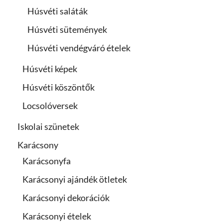
Húsvéti saláták
Húsvéti sütemények
Húsvéti vendégváró ételek
Húsvéti képek
Húsvéti köszöntők
Locsolóversek
Iskolai szünetek
Karácsony
Karácsonyfa
Karácsonyi ajándék ötletek
Karácsonyi dekorációk
Karácsonyi ételek