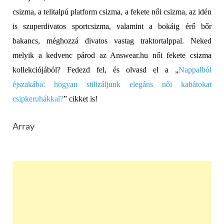
csizma, a telitalpú platform csizma, a fekete női csizma, az idén
is szuperdivatos sportcsizma, valamint a bokáig érő bőr
bakancs, méghozzá divatos vastag traktortalppal. Neked
melyik a kedvenc párod az Answear.hu női fekete csizma
kollekciójából? Fedezd fel, és olvasd el a „
Nappalból
éjszakába: hogyan stilizáljunk elegáns női kabátokat
csipkeruhákkal?
” cikket is!
Array