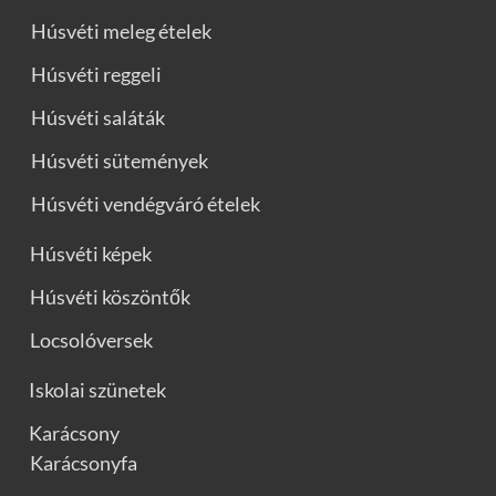
Húsvéti meleg ételek
Húsvéti reggeli
Húsvéti saláták
Húsvéti sütemények
Húsvéti vendégváró ételek
Húsvéti képek
Húsvéti köszöntők
Locsolóversek
Iskolai szünetek
Karácsony
Karácsonyfa