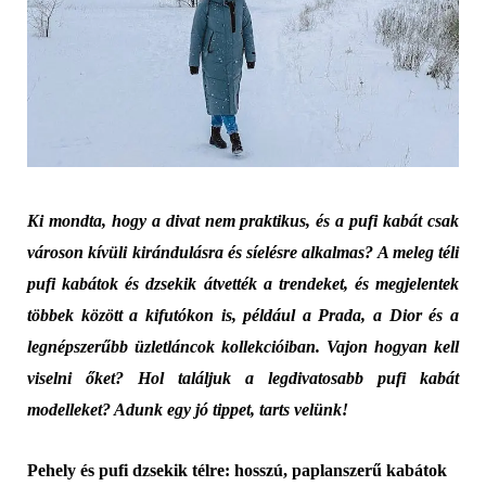
Ki mondta, hogy a divat nem praktikus, és a pufi kabát csak
városon kívüli kirándulásra és síelésre alkalmas? A meleg téli
pufi kabátok és dzsekik átvették a trendeket, és megjelentek
többek között a kifutókon is, például a Prada, a Dior és a
legnépszerűbb üzletláncok kollekcióiban. Vajon hogyan kell
viselni őket? Hol találjuk a legdivatosabb pufi kabát
modelleket? Adunk egy jó tippet, tarts velünk!
Pehely és pufi dzsekik télre: hosszú, paplanszerű kabátok