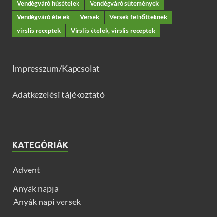
Vendégváró húsételek
Vendégváró sütemények
Vendégváró ételek
Versek
Versek felnőtteknek
virslis receptek
Virslis ételek, virslis receptek
Impresszum/Kapcsolat
Adatkezelési tájékoztató
KATEGÓRIÁK
Advent
Anyák napja
Anyák napi versek