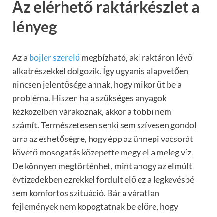
Az elérhető raktárkészlet a
lényeg
Az a
bojler szerelő
megbízható, aki raktáron lévő
alkatrészekkel dolgozik. Így ugyanis alapvetően
nincsen jelentősége annak, hogy mikor üt be a
probléma. Hiszen ha a szükséges anyagok
kézközelben várakoznak, akkor a többi nem
számít. Természetesen senki sem szívesen gondol
arra az eshetőségre, hogy épp az ünnepi vacsorát
követő mosogatás közepette megy el a meleg víz.
De könnyen megtörténhet, mint ahogy az elmúlt
évtizedekben ezrekkel fordult elő ez a legkevésbé
sem komfortos szituáció. Bár a váratlan
fejlemények nem kopogtatnak be előre, hogy