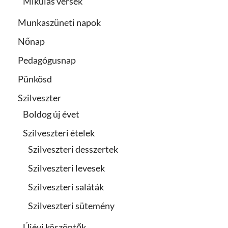
Mikulás versek
Munkaszüneti napok
Nőnap
Pedagógusnap
Pünkösd
Szilveszter
Boldog új évet
Szilveszteri ételek
Szilveszteri desszertek
Szilveszteri levesek
Szilveszteri saláták
Szilveszteri sütemény
Újévi köszöntők