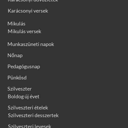
Karácsonyi versek
Mikulás
Mikulás versek
Munkaszüneti napok
Nőnap
Pedagógusnap
Pünkösd
Szilveszter
Boldog új évet
Szilveszteri ételek
Szilveszteri desszertek
Szilveszteri levesek