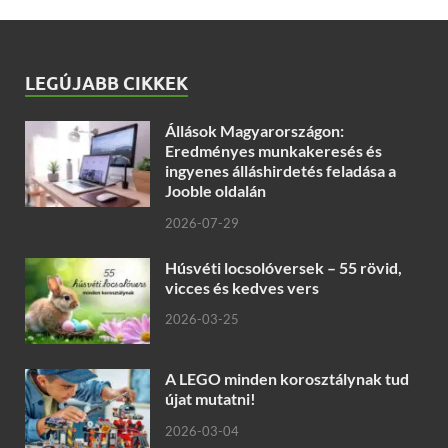
LEGÚJABB CIKKEK
Állások Magyarországon:
Eredményes munkakeresés és
ingyenes álláshirdetés feladása a
Jooble oldalán
2026-07-29
Húsvéti locsolóversek – 55 rövid,
vicces és kedves vers
2026-03-25
A LEGO minden korosztálynak tud
újat mutatni!
2026-03-04