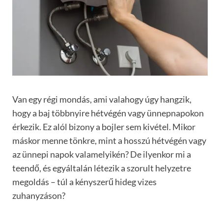
Van egy régi mondás, ami valahogy úgy hangzik,
hogy a baj többnyire hétvégén vagy ünnepnapokon
érkezik. Ez alól bizony a bojler sem kivétel. Mikor
máskor menne tönkre, mint a hosszú hétvégén vagy
az ünnepi napok valamelyikén? De ilyenkor mi a
teendő, és egyáltalán létezik a szorult helyzetre
megoldás – túl a kényszerű hideg vizes
zuhanyzáson?