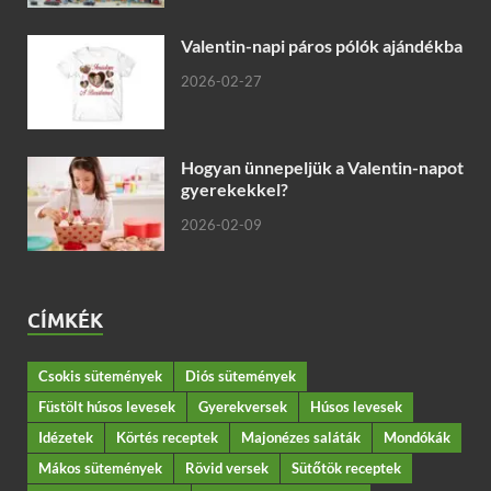
Valentin-napi páros pólók ajándékba
2026-02-27
Hogyan ünnepeljük a Valentin-napot
gyerekekkel?
2026-02-09
CÍMKÉK
Csokis sütemények
Diós sütemények
Füstölt húsos levesek
Gyerekversek
Húsos levesek
Idézetek
Körtés receptek
Majonézes saláták
Mondókák
Mákos sütemények
Rövid versek
Sütőtök receptek