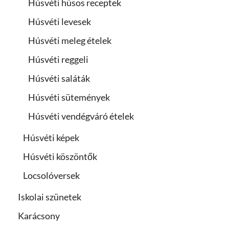
Húsvéti húsos receptek
Húsvéti levesek
Húsvéti meleg ételek
Húsvéti reggeli
Húsvéti saláták
Húsvéti sütemények
Húsvéti vendégváró ételek
Húsvéti képek
Húsvéti köszöntők
Locsolóversek
Iskolai szünetek
Karácsony