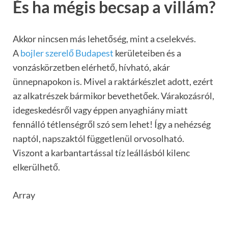
És ha mégis becsap a villám?
Akkor nincsen más lehetőség, mint a cselekvés.
A
bojler szerelő Budapest
kerületeiben és a
vonzáskörzetben elérhető, hívható, akár
ünnepnapokon is. Mivel a raktárkészlet adott, ezért
az alkatrészek bármikor bevethetőek. Várakozásról,
idegeskedésről vagy éppen anyaghiány miatt
fennálló tétlenségről szó sem lehet! Így a nehézség
naptól, napszaktól függetlenül orvosolható.
Viszont a karbantartással tíz leállásból kilenc
elkerülhető.
Array