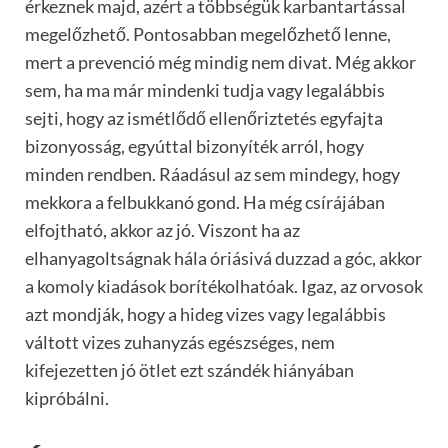
érkeznek majd, azért a többségük karbantartással
megelőzhető. Pontosabban megelőzhető lenne,
mert a prevenció még mindig nem divat. Még akkor
sem, ha ma már mindenki tudja vagy legalábbis
sejti, hogy az ismétlődő ellenőriztetés egyfajta
bizonyosság, egyúttal bizonyíték arról, hogy
minden rendben. Ráadásul az sem mindegy, hogy
mekkora a felbukkanó gond. Ha még csírájában
elfojtható, akkor az jó. Viszont ha az
elhanyagoltságnak hála óriásivá duzzad a góc, akkor
a komoly kiadások borítékolhatóak. Igaz, az orvosok
azt mondják, hogy a hideg vizes vagy legalábbis
váltott vizes zuhanyzás egészséges, nem
kifejezetten jó ötlet ezt szándék hiányában
kipróbálni.