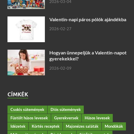
2026-03-04
Valentin-napi páros pólók ajándékba
2026-02-27
Hogyan ünnepeljük a Valentin-napot
gyerekekkel?
2026-02-09
CÍMKÉK
Csokis sütemények
Diós sütemények
Füstölt húsos levesek
Gyerekversek
Húsos levesek
Idézetek
Körtés receptek
Majonézes saláták
Mondókák