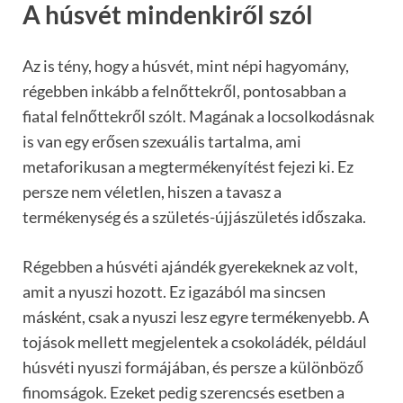
A húsvét mindenkiről szól
Az is tény, hogy a húsvét, mint népi hagyomány,
régebben inkább a felnőttekről, pontosabban a
fiatal felnőttekről szólt. Magának a locsolkodásnak
is van egy erősen szexuális tartalma, ami
metaforikusan a megtermékenyítést fejezi ki. Ez
persze nem véletlen, hiszen a tavasz a
termékenység és a születés-újjászületés időszaka.
Régebben a húsvéti ajándék gyerekeknek az volt,
amit a nyuszi hozott. Ez igazából ma sincsen
másként, csak a nyuszi lesz egyre termékenyebb. A
tojások mellett megjelentek a csokoládék, például
húsvéti nyuszi formájában, és persze a különböző
finomságok. Ezeket pedig szerencsés esetben a