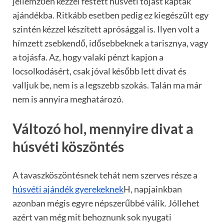
jellemzően kézzel festett húsvéti tojást kaptak
ajándékba. Ritkább esetben pedig ez kiegészült egy
szintén kézzel készített aprósággal is. Ilyen volt a
hímzett zsebkendő, idősebbeknek a tarisznya, vagy
a tojásfa. Az, hogy valaki pénzt kapjon a
locsolkodásért, csak jóval később lett divat és
valljuk be, nem is a legszebb szokás. Talán ma már
nem is annyira meghatározó.
Változó hol, mennyire divat a
húsvéti köszöntés
A tavaszköszöntésnek tehát nem szerves része a
húsvéti ajándék gyerekeknek
H, napjainkban
azonban mégis egyre népszerűbbé válik. Jóllehet
azért van még mit behoznunk sok nyugati