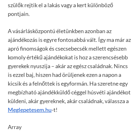
szülők rejtik el a lakás vagy a kert különböző
pontjain.
A vásárlásközpontú életünkben azonban az
ajándékozás is egyre fontosabbá vált. Így ma már az
apró finomságok és csecsebecsék mellett egészen
komoly értékű ajándékokat is hoz a szerencsésebb
gyerekek nyuszija – akár az egész családnak. Nincs
is ezzel baj, hiszen had örüljenek ezen a napon a
kicsik és a felnőttek is egyformán. Ha szeretne egy
megbízható ajándékküldő céggel húsvéti ajándékot
küldeni, akár gyereknek, akár családnak, válassza a
Meglepetesem.hu
-t!
Array