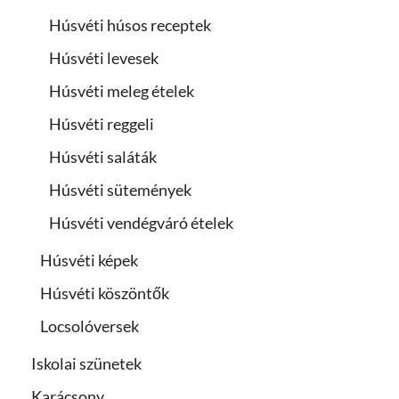
Húsvéti húsos receptek
Húsvéti levesek
Húsvéti meleg ételek
Húsvéti reggeli
Húsvéti saláták
Húsvéti sütemények
Húsvéti vendégváró ételek
Húsvéti képek
Húsvéti köszöntők
Locsolóversek
Iskolai szünetek
Karácsony