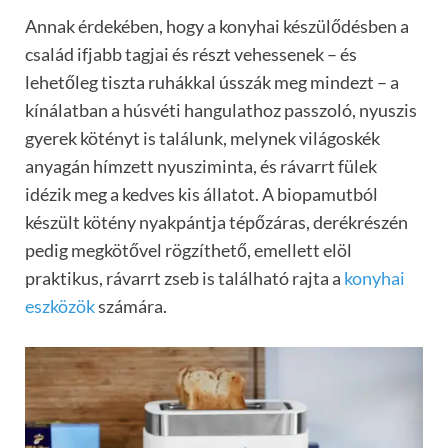
Annak érdekében, hogy a konyhai készülődésben a
család ifjabb tagjai és részt vehessenek – és
lehetőleg tiszta ruhákkal ússzák meg mindezt – a
kínálatban a húsvéti hangulathoz passzoló, nyuszis
gyerek kötényt is találunk, melynek világoskék
anyagán hímzett nyusziminta, és rávarrt fülek
idézik meg a kedves kis állatot. A biopamutból
készült kötény nyakpántja tépőzáras, derékrészén
pedig megkötővel rögzíthető, emellett elöl
praktikus, rávarrt zseb is található rajta a
konyhai
eszközök
számára.