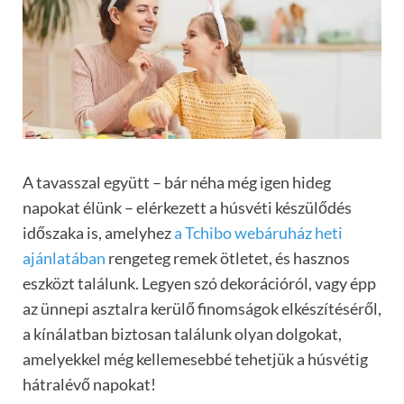
A tavasszal együtt – bár néha még igen hideg
napokat élünk – elérkezett a húsvéti készülődés
időszaka is, amelyhez
a Tchibo webáruház heti
ajánlatában
rengeteg remek ötletet, és hasznos
eszközt találunk. Legyen szó dekorációról, vagy épp
az ünnepi asztalra kerülő finomságok elkészítéséről,
a kínálatban biztosan találunk olyan dolgokat,
amelyekkel még kellemesebbé tehetjük a húsvétig
hátralévő napokat!