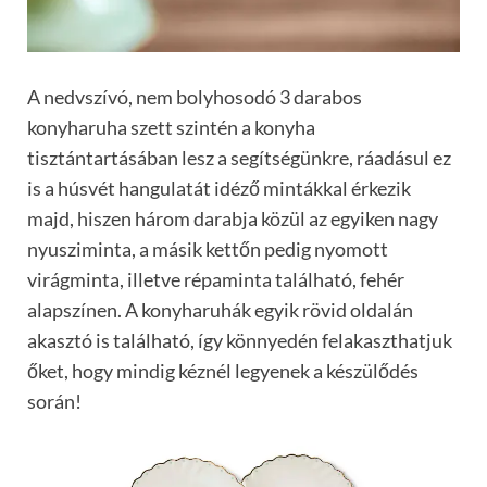
A nedvszívó, nem bolyhosodó 3 darabos
konyharuha szett szintén a konyha
tisztántartásában lesz a segítségünkre, ráadásul ez
is a húsvét hangulatát idéző mintákkal érkezik
majd, hiszen három darabja közül az egyiken nagy
nyusziminta, a másik kettőn pedig nyomott
virágminta, illetve répaminta található, fehér
alapszínen. A konyharuhák egyik rövid oldalán
akasztó is található, így könnyedén felakaszthatjuk
őket, hogy mindig kéznél legyenek a készülődés
során!