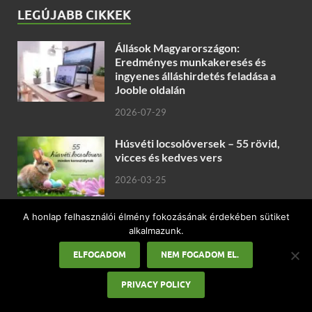
LEGÚJABB CIKKEK
Állások Magyarországon:
Eredményes munkakeresés és
ingyenes álláshirdetés feladása a
Jooble oldalán
2026-07-29
Húsvéti locsolóversek – 55 rövid,
vicces és kedves vers
2026-03-25
A honlap felhasználói élmény fokozásának érdekében sütiket
A LEGO minden korosztálynak tud
alkalmazunk.
újat mutatni!
ELFOGADOM
NEM FOGADOM EL.
2026-03-04
PRIVACY POLICY
Valentin-napi páros pólók ajándékba