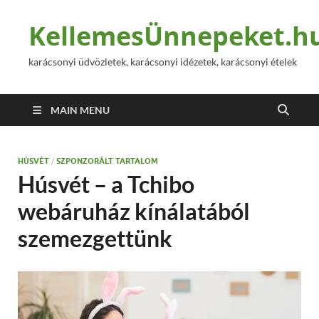
KellemesÜnnepeket.h
karácsonyi üdvözletek, karácsonyi idézetek, karácsonyi ételek
MAIN MENU
HÚSVÉT
/
SZPONZORÁLT TARTALOM
Húsvét – a Tchibo
webáruház kínálatából
szemezgettünk