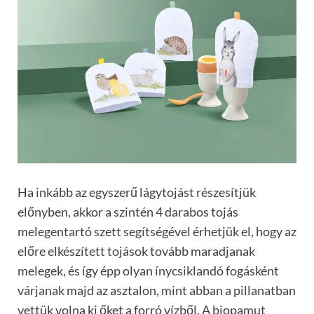
Ha inkább az egyszerű lágytojást részesítjük
előnyben, akkor a szintén 4 darabos tojás
melegentartó szett segítségével érhetjük el, hogy az
előre elkészített tojások tovább maradjanak
melegek, és így épp olyan ínycsiklandó fogásként
várjanak majd az asztalon, mint abban a pillanatban
vettük volna ki őket a forró vízből. A biopamut