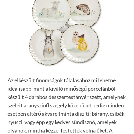
Az elkészült finomságok tálalásához mi lehetne
ideálisabb, mint a kiváló minőségű porcelánból
készült 4 darabos desszertestányér szett, amelynek
széleit aranyszínű szegély közepüket pedig minden
esetben eltérő akvarellminta díszíti: bárány, csibék,
nyuszi, vagy épp egy kedves sündisznó, amelyek
olyanok, mintha kézzel festették volna őket. A