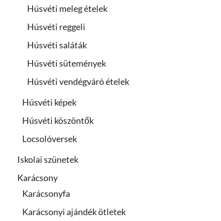
Húsvéti meleg ételek
Húsvéti reggeli
Húsvéti saláták
Húsvéti sütemények
Húsvéti vendégváró ételek
Húsvéti képek
Húsvéti köszöntők
Locsolóversek
Iskolai szünetek
Karácsony
Karácsonyfa
Karácsonyi ajándék ötletek