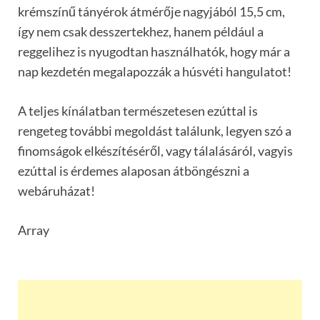
krémszínű tányérok átmérője nagyjából 15,5 cm,
így nem csak desszertekhez, hanem például a
reggelihez is nyugodtan használhatók, hogy már a
nap kezdetén megalapozzák a húsvéti hangulatot!
A teljes kínálatban természetesen ezúttal is
rengeteg további megoldást találunk, legyen szó a
finomságok elkészítéséről, vagy tálalásáról, vagyis
ezúttal is érdemes alaposan átböngészni a
webáruházat!
Array