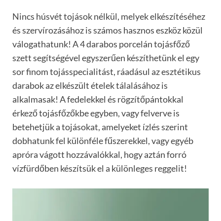
Nincs húsvét tojások nélkül, melyek elkészítéséhez
és szervírozásához is számos hasznos eszköz közül
válogathatunk! A 4 darabos porcelán tojásfőző
szett segítségével egyszerűen készíthetünk el egy
sor finom tojásspecialitást, ráadásul az esztétikus
darabok az elkészült ételek tálalásához is
alkalmasak! A fedelekkel és rögzítőpántokkal
érkező tojásfőzőkbe egyben, vagy felverve is
betehetjük a tojásokat, amelyeket ízlés szerint
dobhatunk fel különféle fűszerekkel, vagy egyéb
apróra vágott hozzávalókkal, hogy aztán forró
vízfürdőben készítsük el a különleges reggelit!