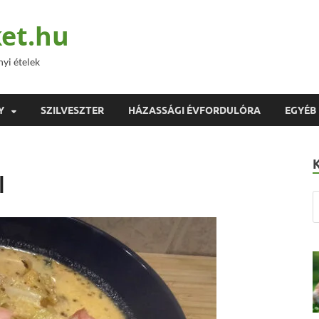
et.hu
nyi ételek
Y
SZILVESZTER
HÁZASSÁGI ÉVFORDULÓRA
EGYÉB
l