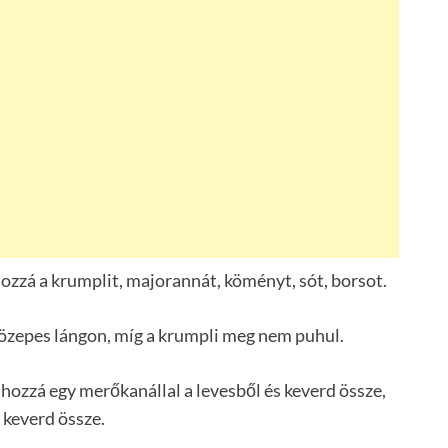
d hozzá a krumplit, majorannát, köményt, sót, borsot.
g közepes lángon, míg a krumpli meg nem puhul.
dj hozzá egy merőkanállal a levesből és keverd össze,
 keverd össze.