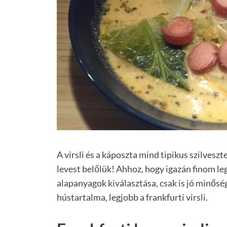
A virsli és a káposzta mind tipikus szilveszte
levest belőlük! Ahhoz, hogy igazán finom le
alapanyagok kiválasztása, csak is jó minősé
hústartalma, legjobb a frankfurti virsli.