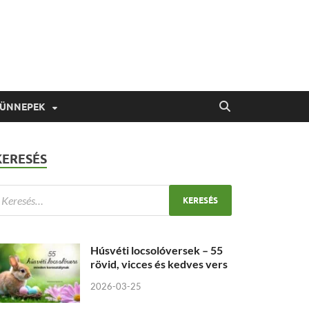
 ÜNNEPEK
KERESÉS
Húsvéti locsolóversek – 55
rövid, vicces és kedves vers
2026-03-25