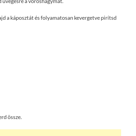
old üvegesre a vöröshagymát.
d a káposztát és folyamatosan kevergetve pirítsd
erd össze.