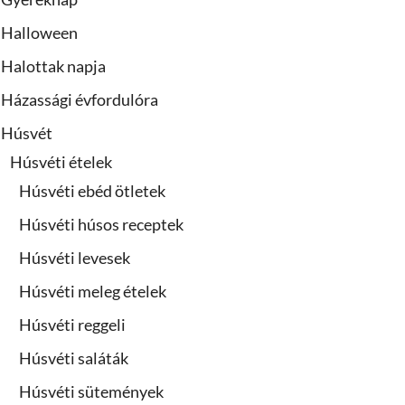
Halloween
Halottak napja
Házassági évfordulóra
Húsvét
Húsvéti ételek
Húsvéti ebéd ötletek
Húsvéti húsos receptek
Húsvéti levesek
Húsvéti meleg ételek
Húsvéti reggeli
Húsvéti saláták
Húsvéti sütemények