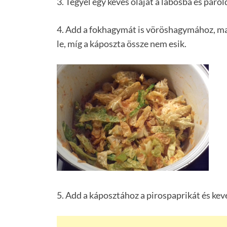
3. Tegyél egy kevés olajat a lábosba és pár
4. Add a fokhagymát is vöröshagymához, maj
le, míg a káposzta össze nem esik.
5. Add a káposztához a pirospaprikát és kev