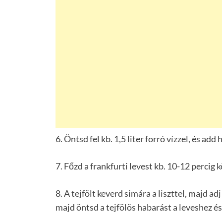
6. Öntsd fel kb. 1,5 liter forró vízzel, és ad
7. Főzd a frankfurti levest kb. 10-12 perci
8. A tejfölt keverd simára a liszttel, majd a
majd öntsd a tejfölös habarást a leveshez és