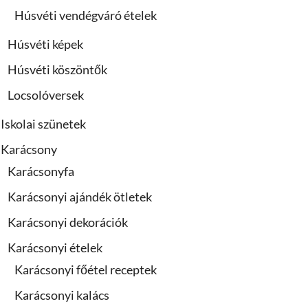
Húsvéti vendégváró ételek
Húsvéti képek
Húsvéti köszöntők
Locsolóversek
Iskolai szünetek
Karácsony
Karácsonyfa
Karácsonyi ajándék ötletek
Karácsonyi dekorációk
Karácsonyi ételek
Karácsonyi főétel receptek
Karácsonyi kalács