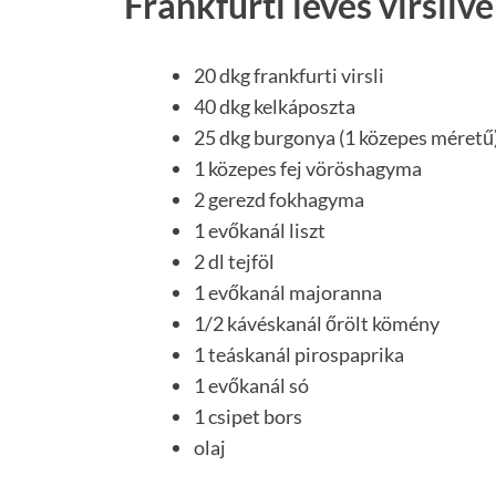
Frankfurti leves virsliv
20 dkg frankfurti virsli
40 dkg kelkáposzta
25 dkg burgonya (1 közepes méretű
1 közepes fej vöröshagyma
2 gerezd fokhagyma
1 evőkanál liszt
2 dl tejföl
1 evőkanál majoranna
1/2 kávéskanál őrölt kömény
1 teáskanál pirospaprika
1 evőkanál só
1 csipet bors
olaj