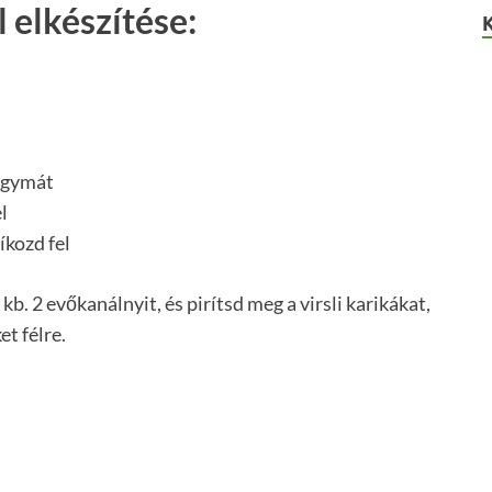
l elkészítése:
hagymát
l
íkozd fel
kb. 2 evőkanálnyit, és pirítsd meg a virsli karikákat,
et félre.