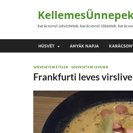
KellemesÜnnepek
karácsonyi üdvözletek, karácsonyi idézetek, karácso
HÚSVÉT
ANYÁK NAPJA
KARÁCSON
SZILVESZTERI ÉTELEK
/
SZILVESZTERI LEVESEK
Frankfurti leves virslive