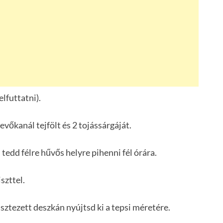
elfuttatni).
 evőkanál tejfölt és 2 tojássárgáját.
 tedd félre hűvős helyre pihenni fél órára.
szttel.
lisztezett deszkán nyújtsd ki a tepsi méretére.