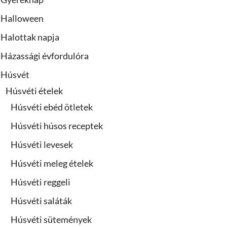
Halloween
Halottak napja
Házassági évfordulóra
Húsvét
Húsvéti ételek
Húsvéti ebéd ötletek
Húsvéti húsos receptek
Húsvéti levesek
Húsvéti meleg ételek
Húsvéti reggeli
Húsvéti saláták
Húsvéti sütemények