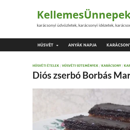
KellemesÜnnepek
karácsonyi üdvözletek, karácsonyi idézetek, karácso
HÚSVÉT
ANYÁK NAPJA
KARÁCSON
HÚSVÉTI ÉTELEK
/
HÚSVÉTI SÜTEMÉNYEK
/
KARÁCSONY
/
KAR
Diós zserbó Borbás Mar