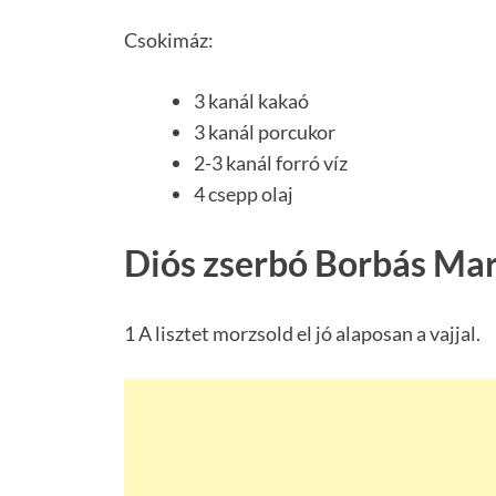
Csokimáz:
3 kanál kakaó
3 kanál porcukor
2-3 kanál forró víz
4 csepp olaj
Diós zserbó Borbás Mar
1 A lisztet morzsold el jó alaposan a vajjal.