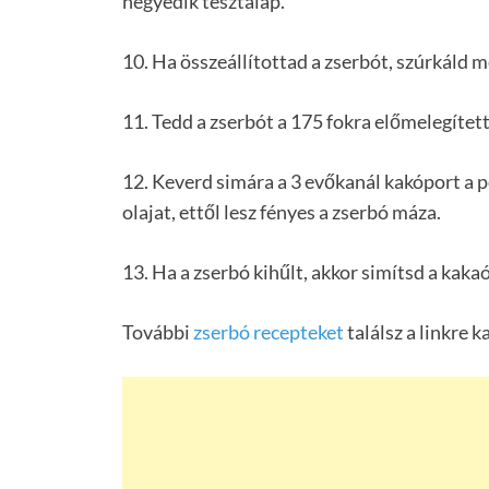
negyedik tésztalap.
10. Ha összeállítottad a zserbót, szúrkáld me
11. Tedd a zserbót a 175 fokra előmelegített
12. Keverd simára a 3 evőkanál kakóport a po
olajat, ettől lesz fényes a zserbó máza.
13. Ha a zserbó kihűlt, akkor simítsd a kakaó
További
zserbó recepteket
találsz a linkre k