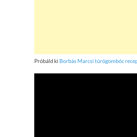
Próbáld ki
Borbás Marcsi túrógombóc recep