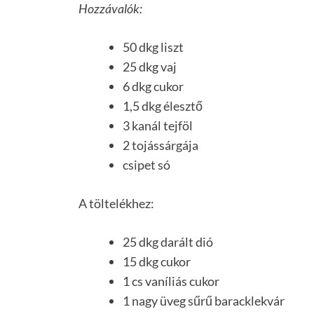
Hozzávalók:
50 dkg liszt
25 dkg vaj
6 dkg cukor
1,5 dkg élesztő
3 kanál tejföl
2 tojássárgája
csipet só
A töltelékhez:
25 dkg darált dió
15 dkg cukor
1 cs vaníliás cukor
1 nagy üveg sűrű baracklekvár