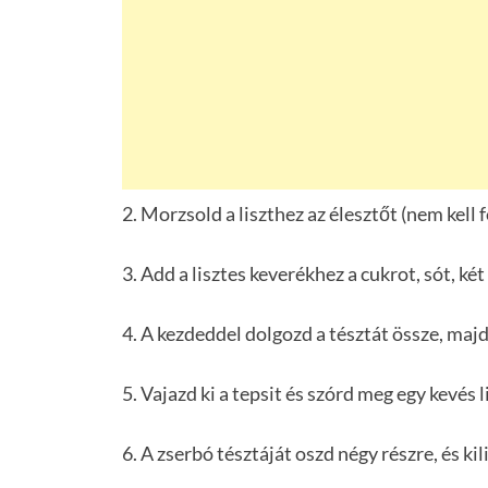
2. Morzsold a liszthez az élesztőt (nem kell f
3. Add a lisztes keverékhez a cukrot, sót, két
4. A kezdeddel dolgozd a tésztát össze, majd
5. Vajazd ki a tepsit és szórd meg egy kevés li
6. A zserbó tésztáját oszd négy részre, és ki