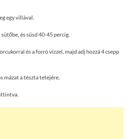
g egy villával.
 sütőbe, és süsd 40-45 percig.
rcukorral és a forró vízzel, majd adj hozzá 4 csepp
s mázat a tészta tetejére.
attintva.