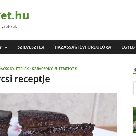
et.hu
nyi ételek
Y
SZILVESZTER
HÁZASSÁGI ÉVFORDULÓRA
EGYÉB
ÁCSONYI ÉTELEK
/
KARÁCSONYI SÜTEMÉNYEK
csi receptje