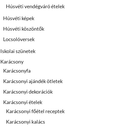
Húsvéti vendégváró ételek
Húsvéti képek
Húsvéti köszöntők
Locsolóversek
Iskolai szünetek
Karácsony
Karácsonyfa
Karácsonyi ajándék ötletek
Karácsonyi dekorációk
Karácsonyi ételek
Karácsonyi főétel receptek
Karácsonyi kalács