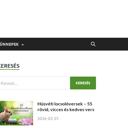
 ÜNNEPEK
KERESÉS
Húsvéti locsolóversek – 55
rövid, vicces és kedves vers
2026-03-25