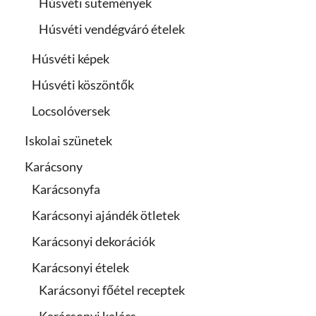
Húsvéti sütemények
Húsvéti vendégváró ételek
Húsvéti képek
Húsvéti köszöntők
Locsolóversek
Iskolai szünetek
Karácsony
Karácsonyfa
Karácsonyi ajándék ötletek
Karácsonyi dekorációk
Karácsonyi ételek
Karácsonyi főétel receptek
Karácsonyi kalács