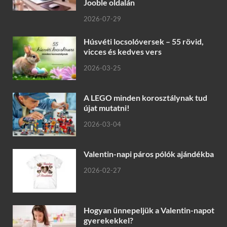
Jooble oldalán
2026-07-29
Húsvéti locsolóversek – 55 rövid,
vicces és kedves vers
2026-03-25
A LEGO minden korosztálynak tud
újat mutatni!
2026-03-04
Valentin-napi páros pólók ajándékba
2026-02-27
Hogyan ünnepeljük a Valentin-napot
gyerekekkel?