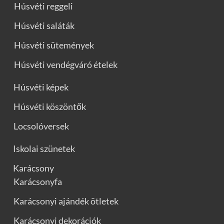
Húsvéti reggeli
Húsvéti saláták
Húsvéti sütemények
Húsvéti vendégváró ételek
Húsvéti képek
Húsvéti köszöntők
Locsolóversek
Iskolai szünetek
Karácsony
Karácsonyfa
Karácsonyi ajándék ötletek
Karácsonyi dekorációk