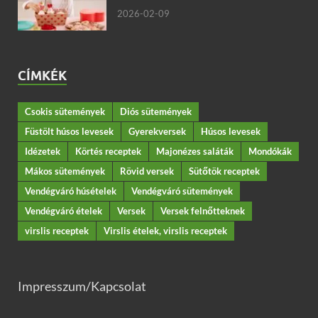
2026-02-09
CÍMKÉK
Csokis sütemények
Diós sütemények
Füstölt húsos levesek
Gyerekversek
Húsos levesek
Idézetek
Körtés receptek
Majonézes saláták
Mondókák
Mákos sütemények
Rövid versek
Sütőtök receptek
Vendégváró húsételek
Vendégváró sütemények
Vendégváró ételek
Versek
Versek felnőtteknek
virslis receptek
Virslis ételek, virslis receptek
Impresszum/Kapcsolat