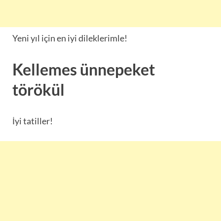
Yeni yıl için en iyi dileklerimle!
Kellemes ünnepeket
törökül
İyi tatiller!