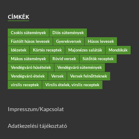
CÍMKÉK
Csokis sütemények
Diós sütemények
Füstölt húsos levesek
Gyerekversek
Húsos levesek
Idézetek
Körtés receptek
Majonézes saláták
Mondókák
Mákos sütemények
Rövid versek
Sütőtök receptek
Vendégváró húsételek
Vendégváró sütemények
Vendégváró ételek
Versek
Versek felnőtteknek
virslis receptek
Virslis ételek, virslis receptek
Impresszum/Kapcsolat
Adatkezelési tájékoztató