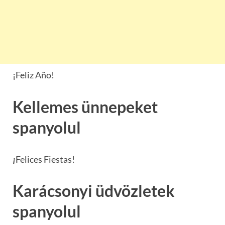
¡Feliz Año!
Kellemes ünnepeket
spanyolul
¡
Felices Fiestas!
Karácsonyi üdvözletek
spanyolul