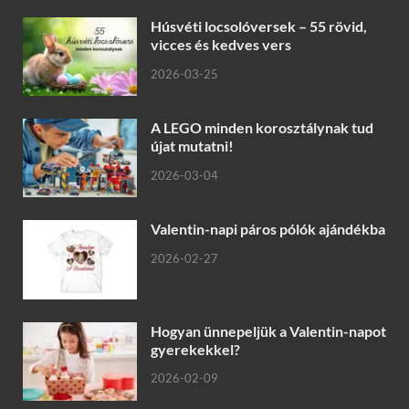
Húsvéti locsolóversek – 55 rövid,
vicces és kedves vers
2026-03-25
A LEGO minden korosztálynak tud
újat mutatni!
2026-03-04
Valentin-napi páros pólók ajándékba
2026-02-27
Hogyan ünnepeljük a Valentin-napot
gyerekekkel?
2026-02-09