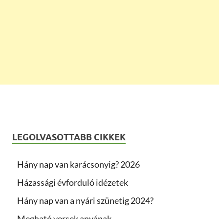
LEGOLVASOTTABB CIKKEK
Hány nap van karácsonyig? 2026
Házassági évforduló idézetek
Hány nap van a nyári szünetig 2024?
Megható versek anyának