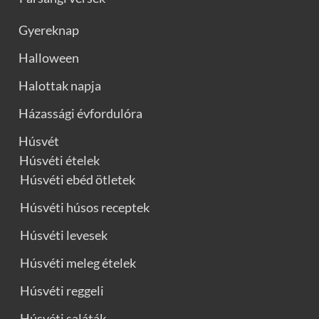
Gyereknap
Halloween
Halottak napja
Házassági évfordulóra
Húsvét
Húsvéti ételek
Húsvéti ebéd ötletek
Húsvéti húsos receptek
Húsvéti levesek
Húsvéti meleg ételek
Húsvéti reggeli
Húsvéti saláták