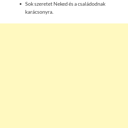
Sok szeretet Neked és a családodnak
karácsonyra.