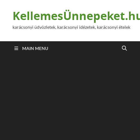
KellemesÜnnepeket.h
karácsonyi üdvözletek, karácsonyi idézetek, karácsonyi ételek
MAIN MENU