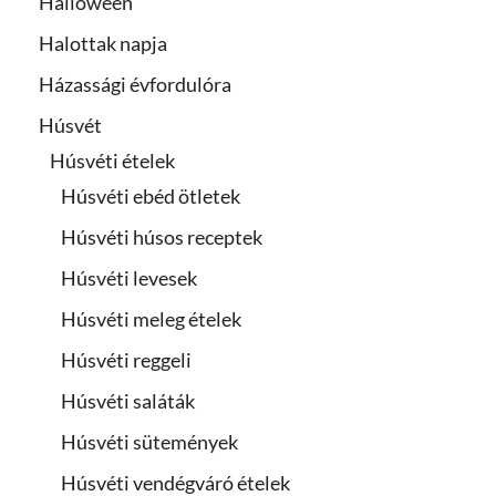
Halloween
Halottak napja
Házassági évfordulóra
Húsvét
Húsvéti ételek
Húsvéti ebéd ötletek
Húsvéti húsos receptek
Húsvéti levesek
Húsvéti meleg ételek
Húsvéti reggeli
Húsvéti saláták
Húsvéti sütemények
Húsvéti vendégváró ételek