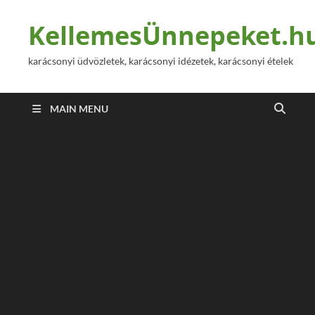
KellemesÜnnepeket.h
karácsonyi üdvözletek, karácsonyi idézetek, karácsonyi ételek
MAIN MENU