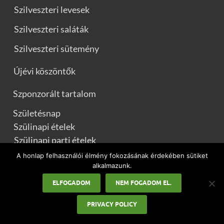
Szilveszteri levesek
Szilveszteri saláták
Szilveszteri sütemény
Újévi köszöntők
Szponzorált tartalom
Születésnap
Szülinapi ételek
Szülinapi parti ételek
A honlap felhasználói élmény fokozásának érdekében sütiket
Szülinapi sütik
alkalmazunk.
ELFOGADOM
NEM FOGADOM EL.
Uncategorized
Valentin-nap
PRIVACY POLICY