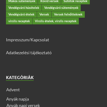
Mákos sütemények
Rövid versek
Sütőtök receptek
Vendégváró húsételek
Vendégváró sütemények
Vendégváró ételek
Versek
Versek felnőtteknek
virslis receptek
Virslis ételek, virslis receptek
Impresszum/Kapcsolat
Adatkezelési tájékoztató
KATEGÓRIÁK
Advent
Anyák napja
Anyák napi versek