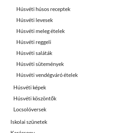
Húsvéti húsos receptek
Húsvéti levesek
Húsvéti meleg ételek
Húsvéti reggeli
Húsvéti saláták
Húsvéti sütemények
Húsvéti vendégváró ételek
Húsvéti képek
Húsvéti köszöntők
Locsolóversek
Iskolai szünetek
Karácsony