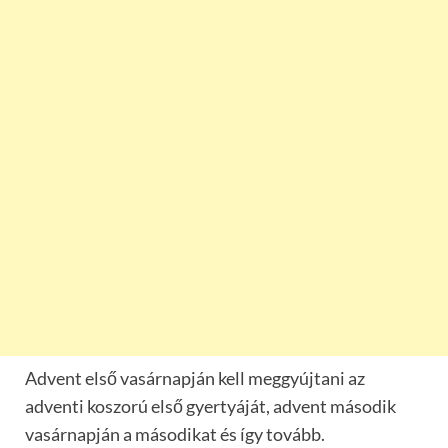
Advent első vasárnapján kell meggyújtani az
adventi koszorú első gyertyáját, advent második
vasárnapján a másodikat és így tovább.