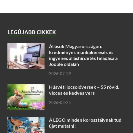
LEGÚJABB CIKKEK
Állások Magyarországon:
Eredményes munkakeresés és
ingyenes álláshirdetés feladása a
Jooble oldalán
2026-07-29
Húsvéti locsolóversek – 55 rövid,
vicces és kedves vers
2026-03-25
A LEGO minden korosztálynak tud
újat mutatni!