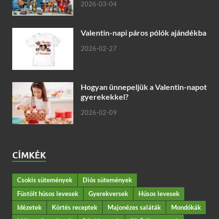
2026-03-04
Valentin-napi páros pólók ajándékba
2026-02-27
Hogyan ünnepeljük a Valentin-napot
gyerekekkel?
2026-02-09
CÍMKÉK
Csokis sütemények
Diós sütemények
Füstölt húsos levesek
Gyerekversek
Húsos levesek
Idézetek
Körtés receptek
Majonézes saláták
Mondókák