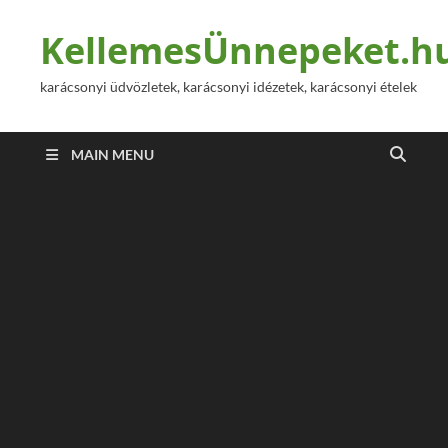
KellemesÜnnepeket.h
karácsonyi üdvözletek, karácsonyi idézetek, karácsonyi ételek
MAIN MENU