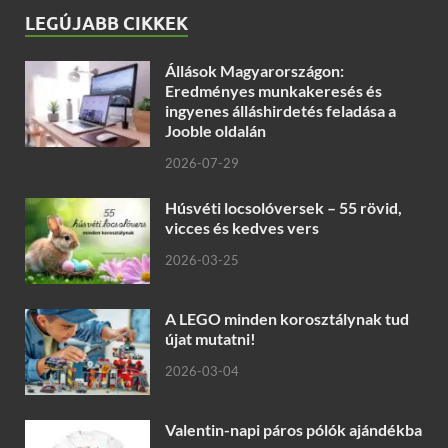
LEGÚJABB CIKKEK
Állások Magyarországon:
Eredményes munkakeresés és
ingyenes álláshirdetés feladása a
Jooble oldalán
2026-07-29
Húsvéti locsolóversek – 55 rövid,
vicces és kedves vers
2026-03-25
A LEGO minden korosztálynak tud
újat mutatni!
2026-03-04
Valentin-napi páros pólók ajándékba