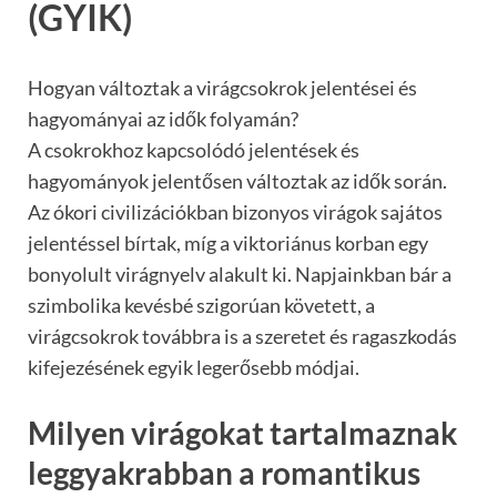
(GYIK)
Hogyan változtak a virágcsokrok jelentései és
hagyományai az idők folyamán?
A csokrokhoz kapcsolódó jelentések és
hagyományok jelentősen változtak az idők során.
Az ókori civilizációkban bizonyos virágok sajátos
jelentéssel bírtak, míg a viktoriánus korban egy
bonyolult virágnyelv alakult ki. Napjainkban bár a
szimbolika kevésbé szigorúan követett, a
virágcsokrok továbbra is a szeretet és ragaszkodás
kifejezésének egyik legerősebb módjai.
Milyen virágokat tartalmaznak
leggyakrabban a romantikus