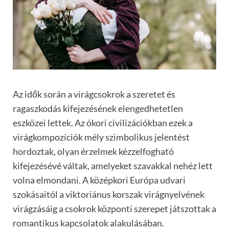
Az idők során a virágcsokrok a szeretet és
ragaszkodás kifejezésének elengedhetetlen
eszközei lettek. Az ókori civilizációkban ezek a
virágkompozíciók mély szimbolikus jelentést
hordoztak, olyan érzelmek kézzelfogható
kifejezésévé váltak, amelyeket szavakkal nehéz lett
volna elmondani. A középkori Európa udvari
szokásaitól a viktoriánus korszak virágnyelvének
virágzásáig a csokrok központi szerepet játszottak a
romantikus kapcsolatok alakulásában.