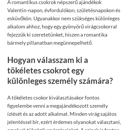
A romantikus csokrok népszerű ajándékok
Valentin-napon, évfordulókon, születésnapokon és
esküvőkön. Ugyanakkor nem szükséges különleges
alkalom ahhoz, hogy egy gyönyörű virágcsokorral
fejezzük ki szeretetünket, hiszen a romantika
bármely pillanatban megünnepelhető.
Hogyan válasszam ki a
tökéletes csokrot egy
különleges személy számára?
A tökéletes csokor kiválasztásakor fontos
figyelembe venni a megajándékozott személy
ízlését és az adott alkalmat. Minden virág sajátos
jelentéssel bír, ezért érdemes olyanokat választani,
amelyek tükrözik az érzéseinket. A színek is fontos