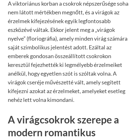
A viktoriánus korban a csokrok népszerűsége soha
nem látott mértékben megnőtt, és a virágok az
érzelmek kifejezésének egyik legfontosabb
eszközévé váltak. Ekkor jelent meg a „virágok
nyelve” (floriográfia), amely minden virág számára
saját szimbolikus jelentést adott. Ezáltal az
emberek gondosan összeállított csokrokon
keresztül fejezhették ki legmélyebb érzelmeiket
anélkül, hogy egyetlen szót is szóltak volna. A
virágok cseréje művészetté vált, amely segített
kifejezni azokat az érzelmeket, amelyeket esetleg
nehéz lett volna kimondani.
A virágcsokrok szerepe a
modern romantikus