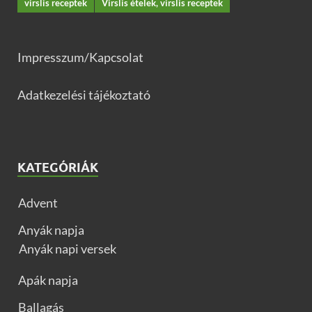
virslis receptek
Virslis ételek, virslis receptek
Impresszum/Kapcsolat
Adatkezelési tájékoztató
KATEGÓRIÁK
Advent
Anyák napja
Anyák napi versek
Apák napja
Ballagás