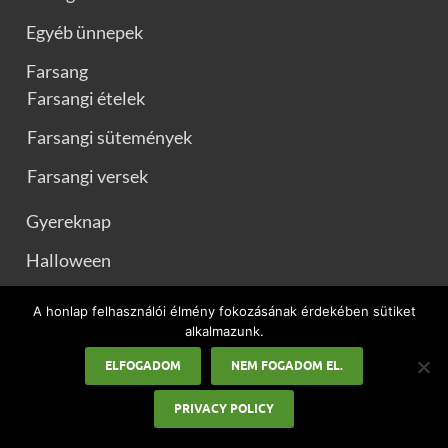
Egyéb ünnepek
Farsang
Farsangi ételek
Farsangi sütemények
Farsangi versek
Gyereknap
Halloween
Halottak napja
A honlap felhasználói élmény fokozásának érdekében sütiket
alkalmazunk.
Házassági évfordulóra
ELFOGADOM
NEM FOGADOM EL.
Húsvét
Húsvéti ételek
PRIVACY POLICY
Húsvéti ebéd ötletek