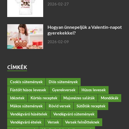
2026-02-27
Hogyan ünnepeljük a Valentin-napot
gyerekekkel?
2026-02-09
CÍMKÉK
Csokis sütemények
Diós sütemények
Füstölt húsos levesek
Gyerekversek
Húsos levesek
Idézetek
Körtés receptek
Majonézes saláták
Mondókák
Mákos sütemények
Rövid versek
Sütőtök receptek
Vendégváró húsételek
Vendégváró sütemények
Vendégváró ételek
Versek
Versek felnőtteknek