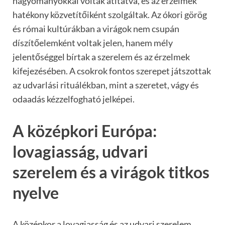
hagyományokkal voltak átitatva, és az érzelmek
hatékony közvetítőiként szolgáltak. Az ókori görög
és római kultúrákban a virágok nem csupán
díszítőelemként voltak jelen, hanem mély
jelentőséggel bírtak a szerelem és az érzelmek
kifejezésében. A csokrok fontos szerepet játszottak
az udvarlási rituálékban, mint a szeretet, vágy és
odaadás kézzelfogható jelképei.
A középkori Európa:
lovagiasság, udvari
szerelem és a virágok titkos
nyelve
A középkor a lovagiasság és az udvari szerelem