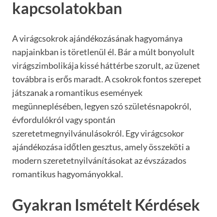
kapcsolatokban
A virágcsokrok ajándékozásának hagyománya
napjainkban is töretlenül él. Bár a múlt bonyolult
virágszimbolikája kissé háttérbe szorult, az üzenet
továbbra is erős maradt. A csokrok fontos szerepet
játszanak a romantikus események
megünneplésében, legyen szó születésnapokról,
évfordulókról vagy spontán
szeretetmegnyilvánulásokról. Egy virágcsokor
ajándékozása időtlen gesztus, amely összeköti a
modern szeretetnyilvánításokat az évszázados
romantikus hagyományokkal.
Gyakran Ismételt Kérdések