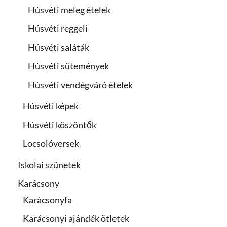
Húsvéti meleg ételek
Húsvéti reggeli
Húsvéti saláták
Húsvéti sütemények
Húsvéti vendégváró ételek
Húsvéti képek
Húsvéti köszöntők
Locsolóversek
Iskolai szünetek
Karácsony
Karácsonyfa
Karácsonyi ajándék ötletek