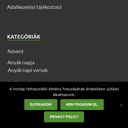
Adatkezelési tájékoztató
KATEGÓRIÁK
Advent
Anyák napja
Anyák napi versek
Apák napja
A honlap felhasználói élmény fokozásának érdekében sütiket
Ballagás
alkalmazunk.
Egyéb ünnepek
ELFOGADOM
NEM FOGADOM EL.
Farsang
PRIVACY POLICY
Farsangi ételek