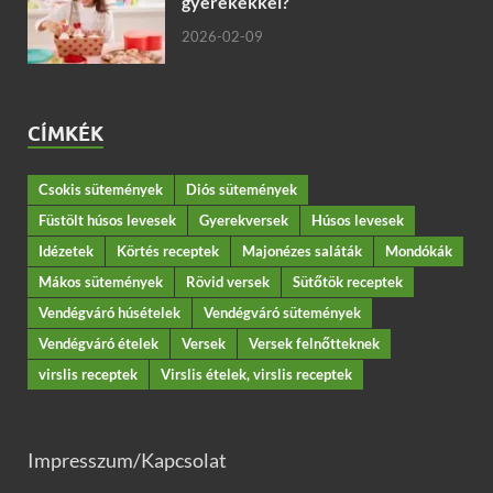
gyerekekkel?
2026-02-09
CÍMKÉK
Csokis sütemények
Diós sütemények
Füstölt húsos levesek
Gyerekversek
Húsos levesek
Idézetek
Körtés receptek
Majonézes saláták
Mondókák
Mákos sütemények
Rövid versek
Sütőtök receptek
Vendégváró húsételek
Vendégváró sütemények
Vendégváró ételek
Versek
Versek felnőtteknek
virslis receptek
Virslis ételek, virslis receptek
Impresszum/Kapcsolat