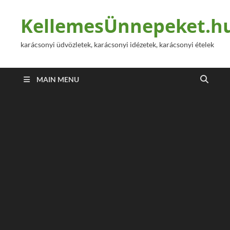
KellemesÜnnepeket.h
karácsonyi üdvözletek, karácsonyi idézetek, karácsonyi ételek
MAIN MENU