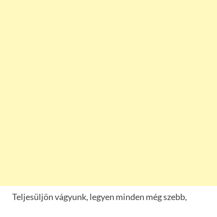
Teljesüljön vágyunk, legyen minden még szebb,