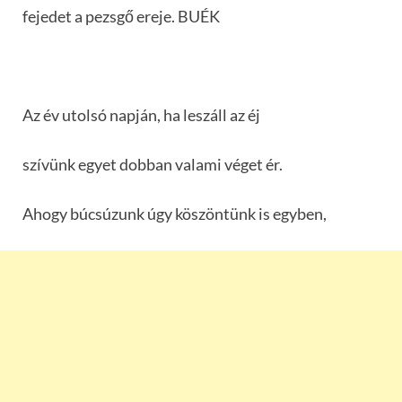
fejedet a pezsgő ereje. BUÉK
Az év utolsó napján, ha leszáll az éj
szívünk egyet dobban valami véget ér.
Ahogy búcsúzunk úgy köszöntünk is egyben,