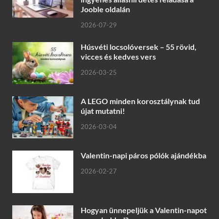
Jooble oldalán
2026-07-29
Húsvéti locsolóversek – 55 rövid,
vicces és kedves vers
2026-03-25
A LEGO minden korosztálynak tud
újat mutatni!
2026-03-04
Valentin-napi páros pólók ajándékba
2026-02-27
Hogyan ünnepeljük a Valentin-napot