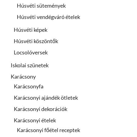
Húsvéti sütemények
Húsvéti vendégváró ételek
Húsvéti képek
Húsvéti köszöntők
Locsolóversek
Iskolai szünetek
Karácsony
Karácsonyfa
Karácsonyi ajándék ötletek
Karácsonyi dekorációk
Karácsonyi ételek
Karácsonyi főétel receptek