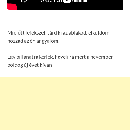
Mielőtt lefekszel, tárd ki az ablakod, elküldöm
hozzád az én angyalom.
Egy pillanatra kérlek, figyelj rá mert a nevemben
boldog új évet kíván!