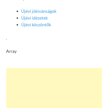
Újévi jókívánságok
Újévi idézetek
Újévi köszöntők
.
Array