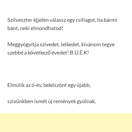
Szilveszter éjjelén válassz egy csillagot, ha bármi
bánt, neki elmondhatod!
Meggyógyítja szívedet, lelkedet, kívánom tegye
szebbé a következő évedet! B.Ú.É.K!
Elmúlik az ó-év, beköszönt egy újabb,
szívünkben ismét új remények gyúlnak.