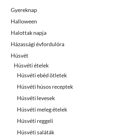
Gyereknap
Halloween
Halottak napja
Házassági évfordulóra
Húsvét
Húsvéti ételek
Húsvéti ebéd ötletek
Húsvéti húsos receptek
Húsvéti levesek
Húsvéti meleg ételek
Húsvéti reggeli
Húsvéti saláták