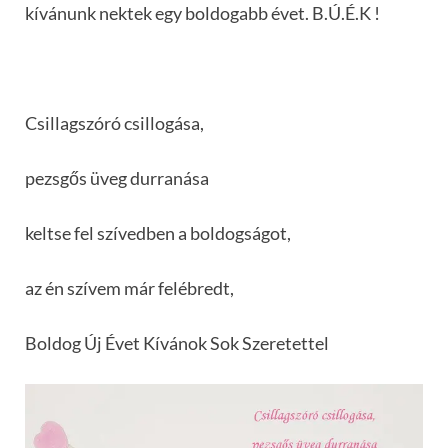
kívánunk nektek egy boldogabb évet. B.Ú.É.K !
Csillagszóró csillogása,
pezsgős üveg durranása
keltse fel szívedben a boldogságot,
az én szívem már felébredt,
Boldog Új Évet Kívánok Sok Szeretettel