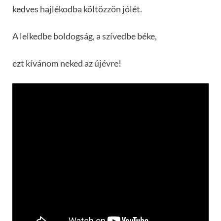
kedves hajlékodba költözzön jólét.
A lelkedbe boldogság, a szívedbe béke,
ezt kívánom neked az újévre!